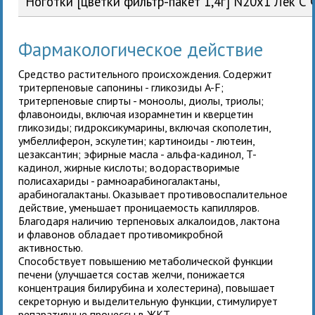
Ноготки [цветки фильтр-пакет 1,4г] N20x1 Лек С
Фармакологическое действие
Средство растительного происхождения. Содержит
тритерпеновые сапонины - гликозиды A-F;
тритерпеновые спирты - моноолы, диолы, триолы;
флавоноиды, включая изорамнетин и кверцетин
гликозиды; гидроксикумарины, включая скополетин,
умбеллиферон, эскулетин; картиноиды - лютеин,
цезаксантин; эфирные масла - альфа-кадинол, T-
кадинол, жирные кислоты; водорастворимые
полисахариды - рамноарабиногалактаны,
арабиногалактаны. Оказывает противовоспалительное
действие, уменьшает проницаемость капилляров.
Благодаря наличию терпеновых алкалоидов, лактона
и флавонов обладает противомикробной
активностью.
Способствует повышению метаболической функции
печени (улучшается состав желчи, понижается
концентрация билирубина и холестерина), повышает
секреторную и выделительную функции, стимулирует
репаративные процессы в ЖКТ.