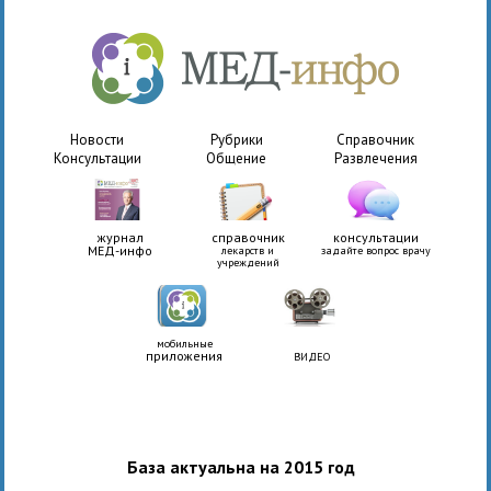
Новости
Рубрики
Справочник
Консультации
Общение
Развлечения
журнал
справочник
консультации
МЕД-инфо
лекарств и
задайте вопрос врачу
учреждений
мобильные
приложения
ВИДЕО
База актуальна на 2015 год