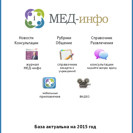
Новости
Рубрики
Справочник
Консультации
Общение
Развлечения
журнал
справочник
консультации
МЕД-инфо
лекарств и
задайте вопрос врачу
учреждений
мобильные
приложения
ВИДЕО
База актуальна на 2015 год