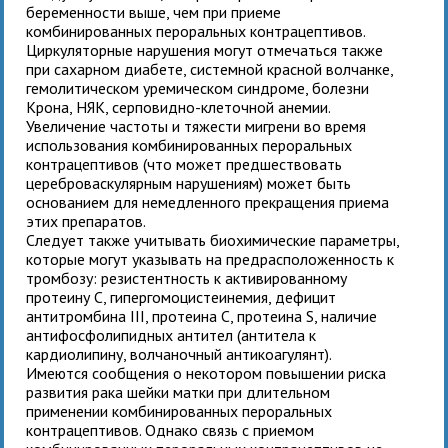
беременности выше, чем при приеме
комбинированных пероральных контрацептивов.
Циркуляторные нарушения могут отмечаться также
при сахарном диабете, системной красной волчанке,
гемолитическом уремическом синдроме, болезни
Крона, НЯК, серповидно-клеточной анемии.
Увеличение частоты и тяжести мигрени во время
использования комбинированных пероральных
контрацептивов (что может предшествовать
цереброваскулярным нарушениям) может быть
основанием для немедленного прекращения приема
этих препаратов.
Следует также учитывать биохимические параметры,
которые могут указывать на предрасположенность к
тромбозу: резистентность к активированному
протеину С, гипергомоцистеинемия, дефицит
антитромбина III, протеина С, протеина S, наличие
антифосфолипидных антител (антитела к
кардиолипину, волчаночный антикоагулянт).
Имеются сообщения о некотором повышении риска
развития рака шейки матки при длительном
применении комбинированных пероральных
контрацептивов. Однако связь с приемом