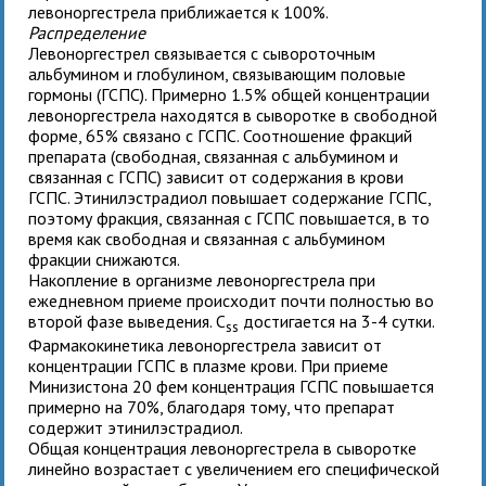
левоноргестрела приближается к 100%.
Распределение
Левоноргестрел связывается с сывороточным
альбумином и глобулином, связывающим половые
гормоны (ГСПС). Примерно 1.5% общей концентрации
левоноргестрела находятся в сыворотке в свободной
форме, 65% связано с ГСПС. Соотношение фракций
препарата (свободная, связанная с альбумином и
связанная с ГСПС) зависит от содержания в крови
ГСПС. Этинилэстрадиол повышает содержание ГСПС,
поэтому фракция, связанная с ГСПС повышается, в то
время как свободная и связанная с альбумином
фракции снижаются.
Накопление в организме левоноргестрела при
ежедневном приеме происходит почти полностью во
второй фазе выведения. C
достигается на 3-4 сутки.
ss
Фармакокинетика левоноргестрела зависит от
концентрации ГСПС в плазме крови. При приеме
Минизистона 20 фем концентрация ГСПС повышается
примерно на 70%, благодаря тому, что препарат
содержит этинилэстрадиол.
Общая концентрация левоноргестрела в сыворотке
линейно возрастает с увеличением его специфической