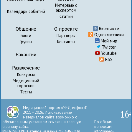
Интервью с
экспертом
Календарь событий
Статьи
Общение
О проекте
Вконтакте
Одноклассники
Блоги
Партнеры
Мой мир
Группы
Контакты
Twitter
Youtube
Вакансии
RSS
Развлечение
Конкурсы
Медицинский
гороскоп
Тесты
Медицинский портал «МЕД-инфо» ©
16
2011—2026. Использование
материалов сайта возможно с
обязательным указанием ссылки на главную
По общим
страницу сайта.
вопросам:
MED-INFO.RU. Сетевое издание MED-INFO.RU
info@med-