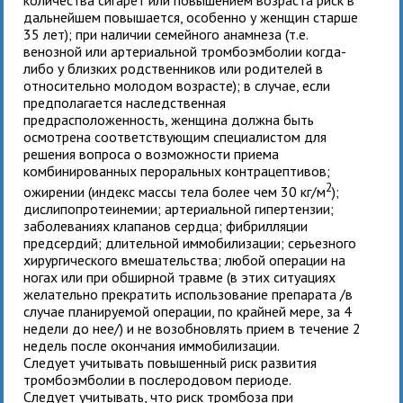
количества сигарет или повышением возраста риск в
дальнейшем повышается, особенно у женщин старше
35 лет); при наличии семейного анамнеза (т.е.
венозной или артериальной тромбоэмболии когда-
либо у близких родственников или родителей в
относительно молодом возрасте); в случае, если
предполагается наследственная
предрасположенность, женщина должна быть
осмотрена соответствующим специалистом для
решения вопроса о возможности приема
комбинированных пероральных контрацептивов;
2
ожирении (индекс массы тела более чем 30 кг/м
);
дислипопротеинемии; артериальной гипертензии;
заболеваниях клапанов сердца; фибрилляции
предсердий; длительной иммобилизации; серьезного
хирургического вмешательства; любой операции на
ногах или при обширной травме (в этих ситуациях
желательно прекратить использование препарата /в
случае планируемой операции, по крайней мере, за 4
недели до нее/) и не возобновлять прием в течение 2
недель после окончания иммобилизации.
Следует учитывать повышенный риск развития
тромбоэмболии в послеродовом периоде.
Следует учитывать, что риск тромбоза при