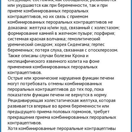
или ухудшаются как при беременности, так и при
приеме комбинированных пероральных
контрацептивов, но их связь с приемом
комбинированных пероральных контрацептивов не
доказана: желтуха и/или зуд, связанный с холестазом;
формирование камней в желчном пузыре; порфирия;
системная красная волчанка; гемолитический
уремический синдром; хорея Сиденгама; герпес
беременных; потеря слуха, связанная с отосклерозом.
Также описаны случаи болезни Крона и
неспецифического язвенного колита на фоне
применения комбинированных пероральных
контрацептивов.
Острые или хронические нарушения функции печени
могут потребовать отмены комбинированных
пероральных контрацептивов до тех пор, пока
показатели функции печени не вернутся в норму.
Рецидивирующая холестатическая желтуха, которая
развивается впервые во время беременности или
предыдущего приема половых гормонов, требует
прекращения приема комбинированных пероральных
контрацептивов.
Хотя комбинированные пероральные контрацептивы