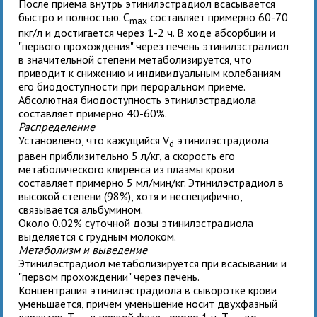
После приема внутрь этинилэстрадиол всасывается
быстро и полностью. C
составляет примерно 60-70
max
пкг/л и достигается через 1-2 ч. В ходе абсорбции и
"первого прохождения" через печень этинилэстрадиол
в значительной степени метаболизируется, что
приводит к снижению и индивидуальным колебаниям
его биодоступности при пероральном приеме.
Абсолютная биодоступность этинилэстрадиола
составляет примерно 40-60%.
Распределение
Установлено, что кажущийся V
этинилэстрадиола
d
равен приблизительно 5 л/кг, а скорость его
метаболического клиренса из плазмы крови
составляет примерно 5 мл/мин/кг. Этинилэстрадиол в
высокой степени (98%), хотя и неспецифично,
связывается альбумином.
Около 0.02% суточной дозы этинилэстрадиола
выделяется с грудным молоком.
Метаболизм и выведение
Этинилэстрадиол метаболизируется при всасывании и
"первом прохождении" через печень.
Концентрация этинилэстрадиола в сыворотке крови
уменьшается, причем уменьшение носит двухфазный