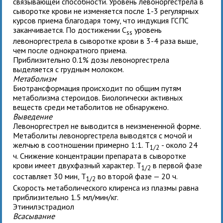
связывающей способности. Уровень левоноргестрела в
сыворотке крови не изменяется после 1-3 регулярных
курсов приема благодаря тому, что индукция ГСПС
заканчивается. По достижении C
уровень
ss
левоноргестрела в сыворотке крови в 3-4 раза выше,
чем после однократного приема.
Приблизительно 0.1% дозы левоноргестрела
выделяется с грудным молоком.
Метаболизм
Биотрансформация происходит по общим путям
метаболизма стероидов. Биологически активных
веществ среди метаболитов не обнаружено.
Выведение
Левоноргестрел не выводится в неизмененной форме.
Метаболиты левоноргестрела выводятся с мочой и
желчью в соотношении примерно 1:1. T
- около 24
1/2
ч. Снижение концентрации препарата в сыворотке
крови имеет двухфазный характер. T
в первой фазе
1/2
составляет 30 мин, T
во второй фазе — 20 ч.
1/2
Скорость метаболического клиренса из плазмы равна
приблизительно 1.5 мл/мин/кг.
Этинилэстрадиол
Всасывание