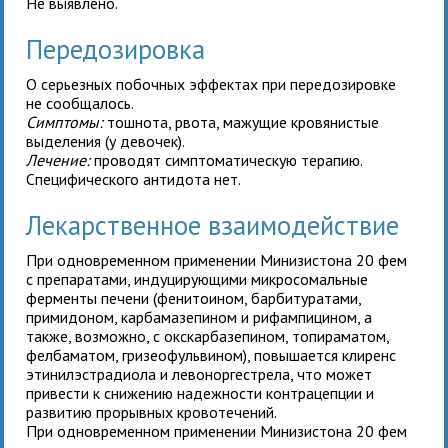
Не выявлено.
Передозировка
О серьезных побочных эффектах при передозировке
не сообщалось.
Симптомы:
тошнота, рвота, мажущие кровянистые
выделения (у девочек).
Лечение:
проводят симптоматическую терапию.
Специфического антидота нет.
Лекарственное взаимодействие
При одновременном применении Минизистона 20 фем
с препаратами, индуцирующими микросомальные
ферменты печени (фенитоином, барбитуратами,
примидоном, карбамазепином и рифампицином, а
также, возможно, с окскарбазепином, топираматом,
фелбаматом, гризеофульвином), повышается клиренс
этинилэстрадиола и левоноргестрела, что может
привести к снижению надежности контрацепции и
развитию прорывных кровотечений.
При одновременном применении Минизистона 20 фем