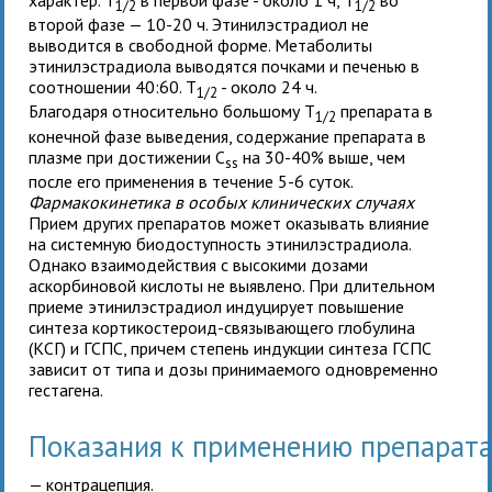
характер. T
в первой фазе - около 1 ч, T
во
1/2
1/2
второй фазе — 10-20 ч. Этинилэстрадиол не
выводится в свободной форме. Метаболиты
этинилэстрадиола выводятся почками и печенью в
соотношении 40:60. T
- около 24 ч.
1/2
Благодаря относительно большому T
препарата в
1/2
конечной фазе выведения, содержание препарата в
плазме при достижении C
на 30-40% выше, чем
ss
после его применения в течение 5-6 суток.
Фармакокинетика в особых клинических случаях
Прием других препаратов может оказывать влияние
на системную биодоступность этинилэстрадиола.
Однако взаимодействия с высокими дозами
аскорбиновой кислоты не выявлено. При длительном
приеме этинилэстрадиол индуцирует повышение
синтеза кортикостероид-связывающего глобулина
(КСГ) и ГСПС, причем степень индукции синтеза ГСПС
зависит от типа и дозы принимаемого одновременно
гестагена.
Показания к применению препара
— контрацепция.