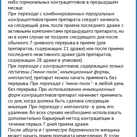
либо гормональных контрацептивов в предыдущем
месяце.
При
переходе с комбинированных пероральных
контрацептивов
прием препарата следует начинать
на следующий день после приема последнего драже с
активными компонентами предыдущего препарата, но
ни в коем случае не позднее следующего дня после
обычного 7-дневного перерыва в приеме (для
препаратов, содержащих 21 драже) или после приема
последнего неактивного драже (для препаратов,
содержащих 28 драже в упаковке).
При
переходе с контрацептивов, содержащих только
гестагены ("мини-пили", инъекционные формы,
имплантат),
препарат можно начать применять без
перерыва. При
переходе с "мини-пили"
- в любой день
без перерыва. При
использовании инъекционных
форм контрацептивов
препарат начинают принимать
со дня, когда должна быть сделана следующая
инъекция. При
переходе с имплантата
- в день его
удаления. Во всех случаях необходимо использовать
дополнительно барьерный метод контрацепции в
течение первых 7 дней приема драже.
После
аборта в I триместре беременности
женщина
может начать прием препарата немедленно. В этом