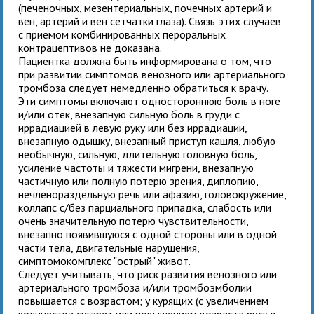
(печеночных, мезентериальных, почечных артерий и
вен, артерий и вен сетчатки глаза). Связь этих случаев
с приемом комбинированных пероральных
контрацептивов не доказана.
Пациентка должна быть информирована о том, что
при развитии симптомов венозного или артериального
тромбоза следует немедленно обратиться к врачу.
Эти симптомы включают одностороннюю боль в ноге
и/или отек, внезапную сильную боль в груди с
иррадиацией в левую руку или без иррадиации,
внезапную одышку, внезапный приступ кашля, любую
необычную, сильную, длительную головную боль,
усиление частоты и тяжести мигрени, внезапную
частичную или полную потерю зрения, диплопию,
нечленораздельную речь или афазию, головокружение,
коллапс с/без парциального припадка, слабость или
очень значительную потерю чувствительности,
внезапно появившуюся с одной стороны или в одной
части тела, двигательные нарушения,
симптомокомплекс "острый" живот.
Следует учитывать, что риск развития венозного или
артериального тромбоза и/или тромбоэмболии
повышается с возрастом; у курящих (с увеличением