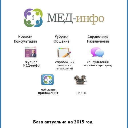
Новости
Рубрики
Справочник
Консультации
Общение
Развлечения
журнал
справочник
консультации
МЕД-инфо
лекарств и
задайте вопрос врачу
учреждений
мобильные
приложения
ВИДЕО
База актуальна на 2015 год