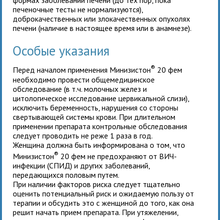
формах заболеваний печени (до тех пор, пока
печеночные тесты не нормализуются),
доброкачественных или злокачественных опухолях
печени (наличие в настоящее время или в анамнезе).
Особые указания
®
Перед началом применения Минизистон
20 фем
необходимо провести общемедицинское
обследование (в т.ч. молочных желез и
цитологическое исследование цервикальной слизи),
исключить беременность, нарушения со стороны
свертывающей системы крови. При длительном
применении препарата контрольные обследования
следует проводить не реже 1 раза в год.
Женщина должна быть информирована о том, что
®
Минизистон
20 фем не предохраняют от ВИЧ-
инфекции (СПИД) и других заболеваний,
передающихся половым путем.
При наличии факторов риска следует тщательно
оценить потенциальный риск и ожидаемую пользу от
терапии и обсудить это с женщиной до того, как она
решит начать прием препарата. При утяжелении,