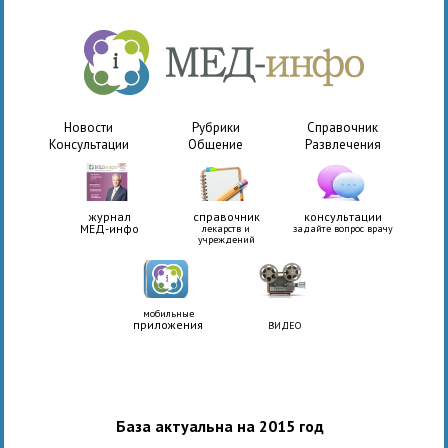
Новости
Рубрики
Справочник
Консультации
Общение
Развлечения
журнал
справочник
консультации
МЕД-инфо
лекарств и
задайте вопрос врачу
учреждений
мобильные
приложения
ВИДЕО
База актуальна на 2015 год