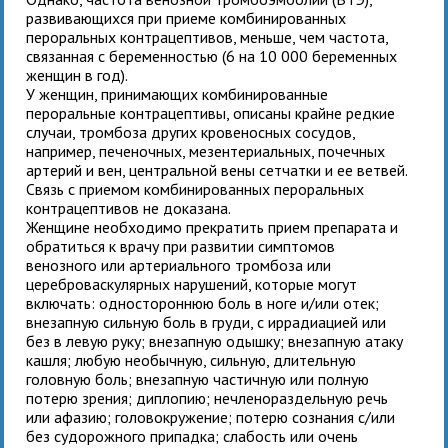
развивающихся при приеме комбинированных
пероральных контрацептивов, меньше, чем частота,
связанная с беременностью (6 на 10 000 беременных
женщин в год).
У женщин, принимающих комбинированные
пероральные контрацептивы, описаны крайне редкие
случаи, тромбоза других кровеносных сосудов,
например, печеночных, мезентериальных, почечных
артерий и вен, центральной вены сетчатки и ее ветвей.
Связь с приемом комбинированных пероральных
контрацептивов не доказана.
Женщине необходимо прекратить прием препарата и
обратиться к врачу при развитии симптомов
венозного или артериального тромбоза или
цереброваскулярных нарушений, которые могут
включать: одностороннюю боль в ноге и/или отек;
внезапную сильную боль в груди, с иррадиацией или
без в левую руку; внезапную одышку; внезапную атаку
кашля; любую необычную, сильную, длительную
головную боль; внезапную частичную или полную
потерю зрения; диплопию; нечленораздельную речь
или афазию; головокружение; потерю сознания с/или
без судорожного припадка; слабость или очень