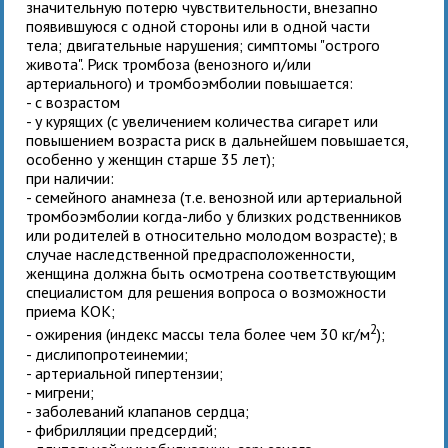
значительную потерю чувствительности, внезапно
появившуюся с одной стороны или в одной части
тела; двигательные нарушения; симптомы "острого
живота". Риск тромбоза (венозного и/или
артериального) и тромбоэмболии повышается:
- с возрастом
- у курящих (с увеличением количества сигарет или
повышением возраста риск в дальнейшем повышается,
особенно у женщин старше 35 лет);
при наличии:
- семейного анамнеза (т.е. венозной или артериальной
тромбоэмболии когда-либо у близких родственников
или родителей в относительно молодом возрасте); в
случае наследственной предрасположенности,
женщина должна быть осмотрена соответствующим
специалистом для решения вопроса о возможности
приема КОК;
2
- ожирения (индекс массы тела более чем 30 кг/м
);
- дислипопротеинемии;
- артериальной гипертензии;
- мигрени;
- заболеваний клапанов сердца;
- фибрилляции предсердий;