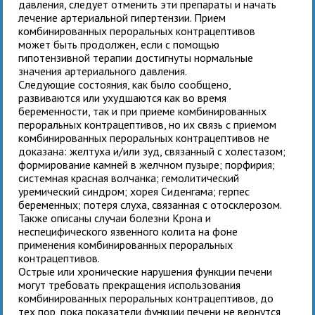
давления, следует отменить эти препараты и начать
лечение артериальной гипертензии. Прием
комбинированных пероральных контрацептивов
может быть продолжен, если с помощью
гипотензивной терапии достигнуты нормальные
значения артериального давления.
Следующие состояния, как было сообщено,
развиваются или ухудшаются как во время
беременности, так и при приеме комбинированных
пероральных контрацептивов, но их связь с приемом
комбинированных пероральных контрацептивов не
доказана: желтуха и/или зуд, связанный с холестазом;
формирование камней в желчном пузыре; порфирия;
системная красная волчанка; гемолитический
уремический синдром; хорея Сиденгама; герпес
беременных; потеря слуха, связанная с отосклерозом.
Также описаны случаи болезни Крона и
неспецифического язвенного колита на фоне
применения комбинированных пероральных
контрацептивов.
Острые или хронические нарушения функции печени
могут требовать прекращения использования
комбинированных пероральных контрацептивов, до
тех пор, пока показатели функции печени не вернутся