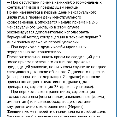
— При отсутствии приема каких-либо гормональных
контрацептивов в предыдущем месяце.
Прием
начинается в первый день менструального
цикла (т.е. в первый день менструального
кровотечения). Допускается начало приема на 2-5
менструального цикла, но в этом случае
рекомендуется дополнительно использовать
барьерный метод контрацепции в течение первых 7
дней приема драже из первой упаковки.
— При переходе с других комбинированных
пероральных контрацептивов.
Предпочтительно начать прием
на следующий день
после приема последнего активного драже из
предыдущей упаковки, но ни в коем случае не позднее
следующего дня после обычного 7-дневного перерыва
(для препаратов, содержащих 21 драже) или после
приема последнего неактивного драже (для
препаратов, содержащих 28 драже в упаковке).
— При переходе с контрацептивов, содержащих
только гестагены («мини-пили», инъекционные формы,
имплантант) или с высвобождающего гестаген
внутриматочного контрацептива (Мирена).
Женщина может перейти с мини-пили на
в любой день
(без перерыва), с имплантанта или внутриматочного