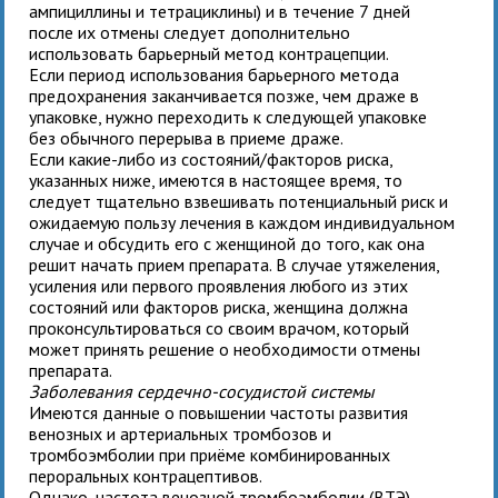
ампициллины и тетрациклины) и в течение 7 дней
после их отмены следует дополнительно
использовать барьерный метод контрацепции.
Если период использования барьерного метода
предохранения заканчивается позже, чем драже в
упаковке, нужно переходить к следующей упаковке
без обычного перерыва в приеме драже.
Если какие-либо из состояний/факторов риска,
указанных ниже, имеются в настоящее время, то
следует тщательно взвешивать потенциальный риск и
ожидаемую пользу лечения
в каждом индивидуальном
случае и обсудить его с женщиной до того, как она
решит начать прием препарата. В случае утяжеления,
усиления или первого проявления любого из этих
состояний или факторов риска, женщина должна
проконсультироваться со своим врачом, который
может принять решение о необходимости отмены
препарата.
Заболевания сердечно-сосудистой системы
Имеются данные о повышении частоты развития
венозных и артериальных тромбозов и
тромбоэмболии при приёме комбинированных
пероральных контрацептивов.
Однако, частота венозной тромбоэмболии (ВТЭ),