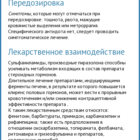
Передозировка
Симптомы
, которые могут отмечаться при
передозировке: тошнота, рвота, мажущие
кровянистые выделения или метроррагия.
Специфического антидота нет, следует проводить
симптоматическое лечение.
Лекарственное взаимодействие
Сульфаниламиды, производные пиразолона способны
усиливать метаболизм входящих в состав препарата
стероидных гормонов.
Длительное лечение препаратами, индуцирующими
ферменты печени, в результате которого повышается
клиренс половых гормонов, может вести к прорывным
кровотечениям и/или снижению контрацептивной
эффективности препарата
.
К таким лекарственным средствам относятся:
фенитоин, барбитураты, примидон, карбамазепин и
рифампицина; также есть предположения в
отношении окскарбазепина, топирамата, фелбамата,
ритонавира и гризеофульвина и препаратов,
содержащих зверобой.