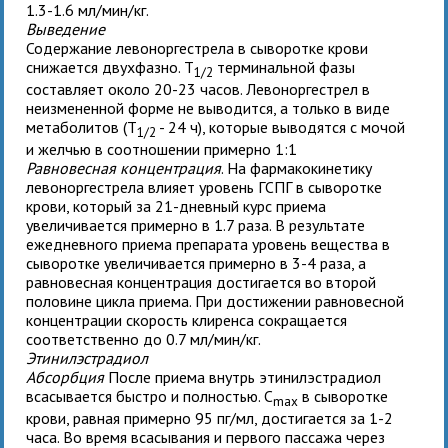
1.3-1.6 мл/мин/кг.
Выведение
Содержание левоноргестрела в сыворотке крови
снижается двухфазно. T
терминальной фазы
1/2
составляет около 20-23 часов. Левоноргестрел в
неизмененной форме не выводится, а только в виде
метаболитов (T
- 24 ч), которые выводятся с мочой
1/2
и желчью в соотношении примерно 1:1
Равновесная концентрация
. На фармакокинетику
левоноргестрела влияет уровень ГСПГ в сыворотке
крови, который за 21-дневный курс приема
увеличивается примерно в 1.7 раза. В результате
ежедневного приема препарата уровень вещества в
сыворотке увеличивается примерно в 3-4 раза, а
равновесная концентрация достигается во второй
половине цикла приема. При достижении равновесной
концентрации скорость клиренса сокращается
соответственно до 0.7 мл/мин/кг.
Этинилэстрадиол
Абсорбция
После приема внутрь этинилэстрадиол
всасывается быстро и полностью. C
в сыворотке
max
крови, равная примерно 95 пг/мл, достигается за 1-2
часа. Во время всасывания и первого пассажа через