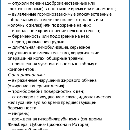
— опухоли печени (доброкачественные или
злокачественные) в настоящее время или в анамнезе;
— выявленные гормонозависимые злокачественные
заболевания (в том числе половых органов или
молочных желез) или подозрение на них;
— вагинальное кровотечение неясного генеза;
— беременность или подозрение на нее;
— период кормления грудью;
— длительная иммобилизация, серьезное
хирургическое вмешательство, хирургические
операции на ногах, обширные травмы;
— повышенная чувствительность к любому из
компонентов
.
С осторожностью:
— выраженные нарушения жирового обмена
(ожирение, гиперлипидемия);
— тромбофлебит поверхностных вен;
— отосклероз с ухудшением слуха, идиопатическая
желтуха или зуд во время предшествующей
беременности;
— мигрень;
— врожденная гипербилирубинемия (синдромы
Жильбера, Дубина-Джонсона и Ротора);
— сахарный диабет;