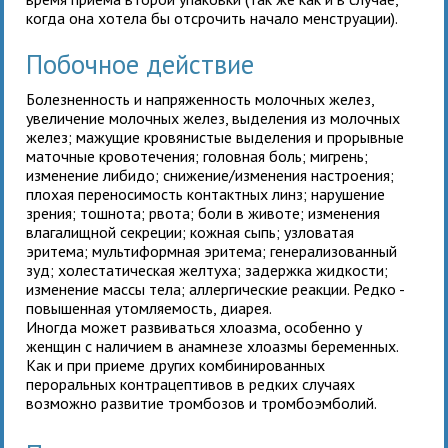
когда она хотела бы отсрочить начало менструации).
Побочное действие
Болезненность и напряженность молочных желез,
увеличение молочных желез, выделения из молочных
желез; мажущие кровянистые выделения и прорывные
маточные кровотечения; головная боль; мигрень;
изменение либидо; снижение/изменения настроения;
плохая переносимость контактных линз; нарушение
зрения; тошнота; рвота; боли в животе; изменения
влагалищной секреции; кожная сыпь; узловатая
эритема; мультиформная эритема; генерализованный
зуд; холестатическая желтуха; задержка жидкости;
изменение массы тела; аллергические реакции. Редко -
повышенная утомляемость, диарея.
Иногда может развиваться хлоазма, особенно у
женщин с наличием в анамнезе хлоазмы беременных.
Как и при приеме других комбинированных
пероральных контрацептивов в редких случаях
возможно развитие тромбозов и тромбоэмболий.