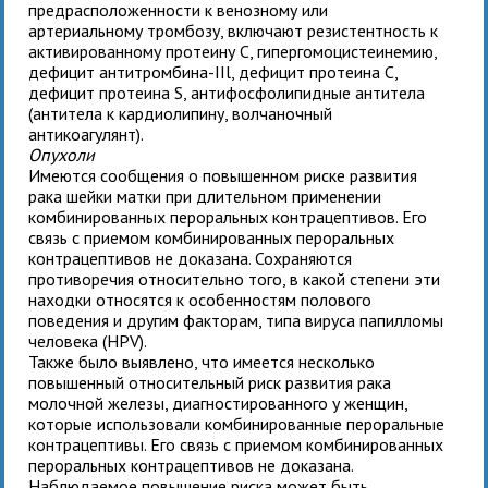
предрасположенности к венозному или
артериальному тромбозу, включают резистентность к
активированному протеину С, гипергомоцистеинемию,
дефицит антитромбина-IIl, дефицит протеина С,
дефицит протеина S, антифосфолипидные антитела
(антитела к кардиолипину, волчаночный
антикоагулянт).
Опухоли
Имеются сообщения о повышенном риске развития
рака шейки матки при длительном применении
комбинированных пероральных контрацептивов. Его
связь с приемом комбинированных пероральных
контрацептивов не доказана. Сохраняются
противоречия относительно того, в какой степени эти
находки относятся к особенностям полового
поведения и другим факторам, типа вируса папилломы
человека (HPV).
Также было выявлено, что имеется несколько
повышенный относительный риск развития рака
молочной железы, диагностированного у женщин,
которые использовали комбинированные пероральные
контрацептивы. Его связь с приемом комбинированных
пероральных контрацептивов не доказана.
Наблюдаемое повышение риска может быть