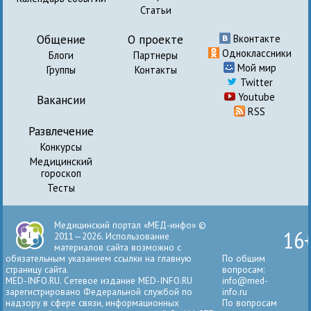
Статьи
Общение
О проекте
Вконтакте
Одноклассники
Блоги
Партнеры
Мой мир
Группы
Контакты
Twitter
Youtube
Вакансии
RSS
Развлечение
Конкурсы
Медицинский
гороскоп
Тесты
Медицинский портал «МЕД-инфо» ©
16
2011—2026. Использование
материалов сайта возможно с
обязательным указанием ссылки на главную
По общим
страницу сайта.
вопросам:
MED-INFO.RU. Сетевое издание MED-INFO.RU
info@med-
зарегистрировано Федеральной службой по
info.ru
надзору в сфере связи, информационных
По вопросам