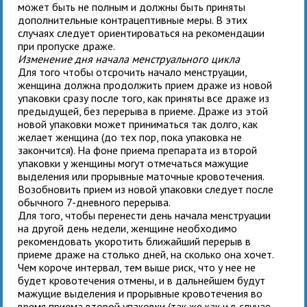
может быть не полным и должны быть приняты
дополнительные контрацептивные меры. В этих
случаях следует ориентироваться на рекомендации
при пропуске драже.
Изменение дня начала менструального цикла
Для того чтобы отсрочить начало менструации,
женщина должна продолжить прием драже из новой
упаковки
сразу после того, как приняты все драже из
предыдущей, без перерыва в приеме. Драже из этой
новой упаковки может приниматься так долго, как
желает женщина (до тех пор, пока упаковка не
закончится). На фоне приема препарата из второй
упаковки у женщины могут отмечаться мажущие
выделения или прорывные маточные кровотечения.
Возобновить прием
из новой упаковки следует после
обычного 7-дневного перерыва.
Для того, чтобы перенести день начала менструации
на другой день недели, женщине необходимо
рекомендовать укоротить ближайший перерыв в
приеме драже на столько дней, на сколько она хочет.
Чем короче интервал, тем выше риск, что у нее не
будет кровотечения отмены, и в дальнейшем будут
мажущие выделения и прорывные кровотечения во
время приема второй упаковки (так же как и в случае,