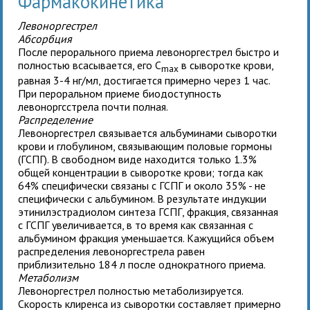
Фармакокинетика
Левоноргестрел
Абсорбция
После перорального приема левоноргестрел быстро и
полностью всасывается, его C
в сыворотке крови,
max
равная 3-4 нг/мл, достигается примерно через 1 час.
При пероральном приеме биодоступность
левоноргсстрела почти полная.
Распределение
Левоноргестрел связывается альбуминами сыворотки
крови и глобулином, связывающим половые гормоны
(ГСПГ). В свободном виде находится только 1.3%
общей концентрации в сыворотке крови; тогда как
64% специфически связаны с ГСПГ и около 35% - не
специфически с альбумином. В результате индукции
этинилэстрадиолом синтеза ГСПГ, фракция, связанная
с ГСПГ увеличивается, в то время как связанная с
альбумином фракция уменьшается. Кажущийся объем
распределения левоноргестрела равен
приблизительно 184 л после однократного приема.
Метаболизм
Левоноргестрел полностью метаболизируется.
Скорость клиренса из сыворотки составляет примерно