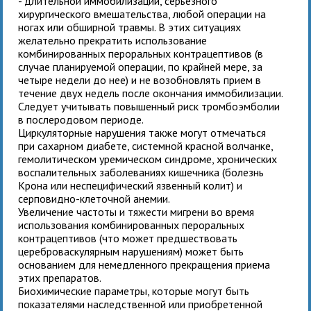
- длительной иммобилизации, серьезного
хирургического вмешательства, любой операции на
ногах или обширной травмы. В этих ситуациях
желательно прекратить использование
комбинированных пероральных контрацептивов (в
случае планируемой операции, по крайней мере, за
четыре недели до нее) и не возобновлять прием в
течение двух недель после окончания иммобилизации.
Следует учитывать повышенный риск тромбоэмболии
в послеродовом периоде.
Циркуляторные нарушения также могут отмечаться
при сахарном диабете, системной красной волчанке,
гемолитическом уремическом синдроме, хронических
воспалительных заболеваниях кишечника (болезнь
Крона или неспецифический язвенный колит) и
серповидно-клеточной анемии.
Увеличение частоты и тяжести мигрени во время
использования комбинированных пероральных
контрацептивов (что может предшествовать
цереброваскулярным нарушениям) может быть
основанием для немедленного прекращения приема
этих препаратов.
Биохимические параметры, которые могут быть
показателями наследственной или приобретенной