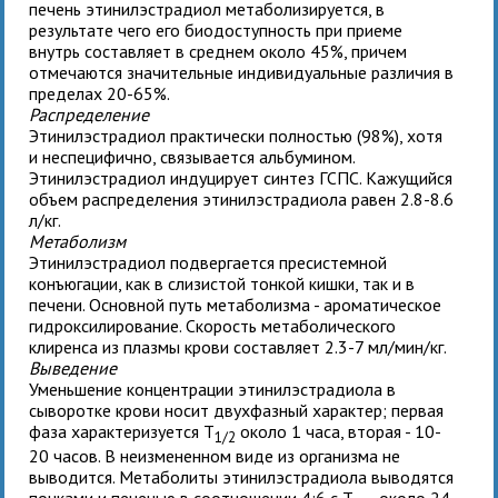
печень этинилэстрадиол метаболизируется, в
результате чего его биодоступность при приеме
внутрь составляет в среднем около 45%, причем
отмечаются значительные индивидуальные различия в
пределах 20-65%.
Распределение
Этинилэстрадиол практически полностью (98%), хотя
и неспецифично, связывается альбумином.
Этинилэстрадиол индуцирует синтез ГСПС. Кажущийся
объем распределения этинилэстрадиола равен 2.8-8.6
л/кг.
Метаболизм
Этинилэстрадиол подвергается пресистемной
конъюгации, как в слизистой тонкой кишки, так и в
печени. Основной путь метаболизма - ароматическое
гидроксилирование. Скорость метаболического
клиренса из плазмы крови составляет 2.3-7 мл/мин/кг.
Выведение
Уменьшение концентрации этинилэстрадиола в
сыворотке крови носит двухфазный характер; первая
фаза характеризуется T
около 1 часа, вторая - 10-
1/2
20 часов. В неизмененном виде из организма не
выводится. Метаболиты этинилэстрадиола выводятся