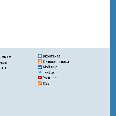
оекте
Вконтакте
Одноклассники
неры
Мой мир
акты
Twitter
Youtube
RSS