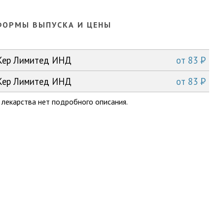
ФОРМЫ ВЫПУСКА И ЦЕНЫ
P
 Кер Лимитед ИНД
от
83
P
 Кер Лимитед ИНД
от
83
 лекарства нет подробного описания.