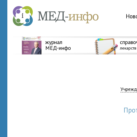
Нов
журнал
справо
МЕД-инфо
лекарств
Учрежд
пр