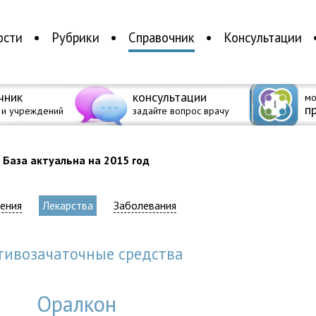
ости
Рубрики
Справочник
Консультации
чник
консультации
мо
п
 и учреждений
задайте вопрос врачу
База актуальна на 2015 год
ения
Лекарства
Заболевания
отивозачаточные средства
Оралкон