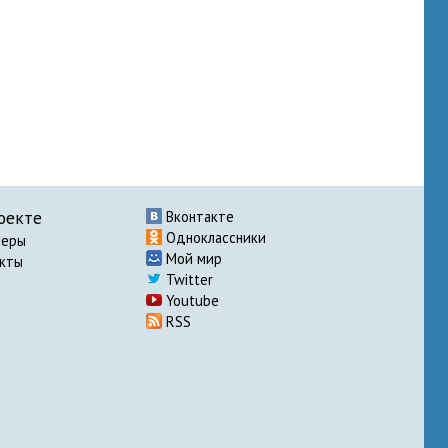
оекте
Вконтакте
Одноклассники
неры
Мой мир
акты
Twitter
Youtube
RSS