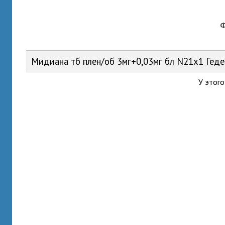
Мидиана тб плен/об 3мг+0,03мг бл N21x1 Гед
У этого