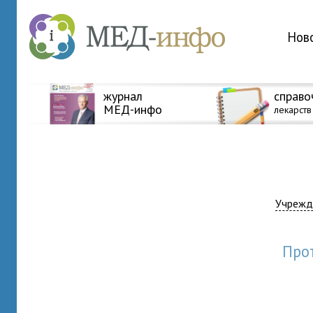
Нов
журнал
справо
МЕД-инфо
лекарств
Учрежд
пр