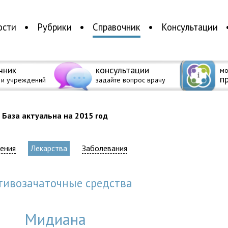
ости
Рубрики
Справочник
Консультации
чник
консультации
мо
п
 и учреждений
задайте вопрос врачу
База актуальна на 2015 год
ения
Лекарства
Заболевания
отивозачаточные средства
Мидиана