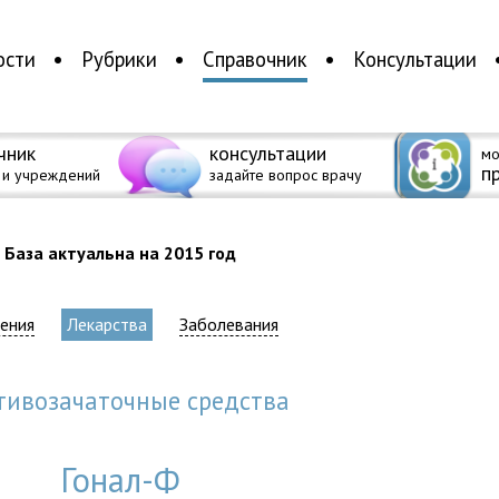
ости
Рубрики
Справочник
Консультации
чник
консультации
мо
п
 и учреждений
задайте вопрос врачу
База актуальна на 2015 год
ения
Лекарства
Заболевания
отивозачаточные средства
Гонал-Ф