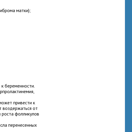
иброма матки);
 к беременности.
рпролактинемия,
может привести к
т воздержаться от
и роста фолликулов
исла перенесенных