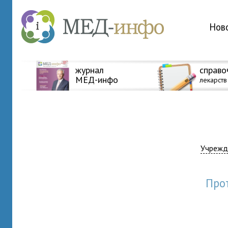
Нов
журнал
справо
МЕД-инфо
лекарств
Учрежд
пр