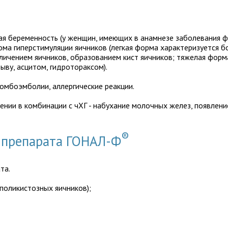
я беременность (у женщин, имеющих в анамнезе заболевания ф
ма гиперстимуляции яичников (легкая форма характеризуется б
личением яичников, образованием кист яичников; тяжелая форма
ыву, асцитом, гидротораксом).
ромбоэмболии, аллергические реакции.
нии в комбинации с чХГ - набухание молочных желез, появление
®
 препарата ГОНАЛ-Ф
та.
поликистозных яичников);