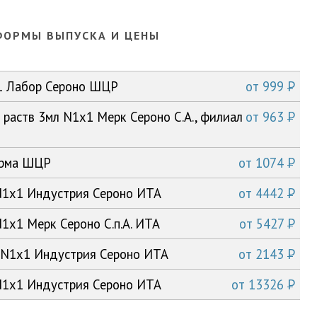
ФОРМЫ ВЫПУСКА И ЦЕНЫ
P
x1 Лабор Сероно ШЦР
от
999
P
 раств 3мл N1x1 Мерк Сероно С.А., филиал
от
963
P
арма ШЦР
от
1074
P
 N1x1 Индустрия Сероно ИТА
от
4442
P
N1x1 Мерк Сероно С.п.А. ИТА
от
5427
P
а N1x1 Индустрия Сероно ИТА
от
2143
P
 N1x1 Индустрия Сероно ИТА
от
13326