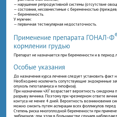
— нарушение репродуктивной системы (отсутствие овоци
— состояния, несовместимые с беременностью (преждев
— беременность.
У мужчин:
— первичная тестикулярная недостаточность.
Применение препарата ГОНАЛ-Ф
кормлении грудью
Препарат не назначается при беременности и в период л
Особые указания
До назначения курса лечения следует установить факт 
Необходимо исключить сопутствующие эндокринные забо
опухоль гипоталамуса и гипофиза).
При назначении чХГ возрастает вероятность синдрома г
разрыву яичника. Поэтому при чрезмерном ответе яични
коитуса не менее 4 дней. Вероятность возникновения с
можно снизить путем аспирации всех фолликулов перед 
Степень риска многоплодной беременности при примене
эмбрионов; при этом в большинстве случаев наблюдают