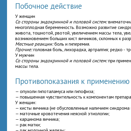
Побочное действие
У женщин
Со стороны эндокринной и половой систем:
внематочна
многоплодная беременность. Возможно развитие синдро
живота, тошнотой, рвотой, увеличением массы тела, уве
возникновением больших кист яичников, склонных к разр
Местные реакции:
боль и гиперемия.
Прочие:
головная боль, лихорадка, артралгия; редко - т
У мужчин
Со стороны эндокринной и половой систем:
при примене
массы тела.
Противопоказания к применению
— опухоли гипоталамуса или гипофиза;
— повышенная чувствительность к компонентам препара
У женщин:
— кисты яичника (не обусловленные наличием синдрома 
— маточные кровотечения неясной этиологии;
— карцинома яичника;
— рак матки;
— рак молочной железы;