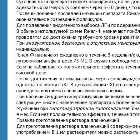
Суточная доза препарата может варьировать, но не д
адекватных размеров (в среднем через 5-20 дней), что
После выполнения последней инъекции препарата Гонал
окончательное созревание фолликулов.
Для подавления эндогенного выброса ЛГ и поддержания
В обычно используемой схеме Гонал-Ф назначают прибли
проводятся до достижения требуемого уровня развития
При
ановуляторном бесплодии c отсутствием менструал
индивидуально.
Гонал-Ф назначают ежедневно в течение 3 недель п/к 
лутропином альфа в дозе 75 ME. В случае необходимост
Если не наблюдается положительного эффекта в течение
высокой дозе.
После достижения оптимальных размеров фолликула/фол
однократно вводят чХГ. В день инъекции чХГ и на след
проведена внутриматочная инсеминация спермы.
При наличии синдрома гиперстимуляции яичников лечени
следующем цикле с назначением препарата в более низ
Мужчинам
при
гипогонадотропном гипогонадизме
Гона
4 мес. Если нет положительного эффекта в течение это
Правила приготовления раствора для инъекций
Для приготовления раствора для инъекций содержимое 
употреблением. В 1 мл растворителя можно растворить