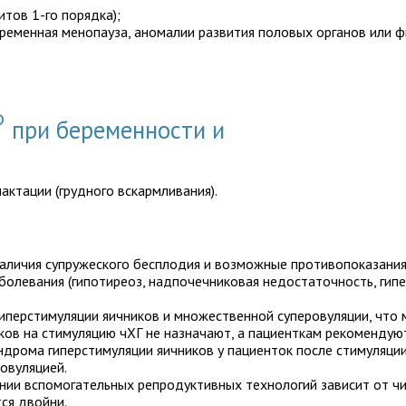
тов 1-го порядка);
ременная менопауза, аномалии развития половых органов или ф
®
при беременности и
актации (грудного вскармливания).
наличия супружеского бесплодия и возможные противопоказания
левания (гипотиреоз, надпочечниковая недостаточность, гипе
иперстимуляции яичников и множественной суперовуляции, что 
ков на стимуляцию чХГ не назначают, а пациенткам рекомендую
индрома гиперстимуляции яичников у пациенток после стимуляци
овуляцией.
нии вспомогательных репродуктивных технологий зависит от ч
ся двойни.