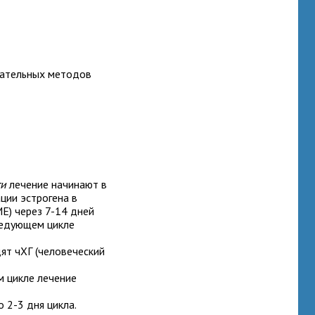
гательных методов
ти
лечение начинают в
ции эстрогена в
Е) через 7-14 дней
ледующем цикле
ят чХГ (человеческий
м цикле лечение
 2-3 дня цикла.