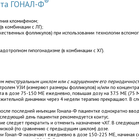
®
ата ГОНАЛ-Ф
чения кломифеном;
в комбинации с ЛГ);
ожественных фолликулов) при использовании технологии вспомо
адотропном гипогонадизме (в комбинации с ХГ).
м менструальным циклом или с нарушением его периодичнос
нтролем УЗИ (измеряют размеры фолликулов) и/или по концентра
та в дозе 75-150 МЕ ежедневно, повышая дозу на 37.5 МЕ (75 М
ожительной динамики через 4 недели терапию прекращают. В с
после последней инъекции Гонала-Ф пациентке однократно ввод
а следующий день пациентке рекомендуется коитус.
ие следует прекратить и отменить назначение чХГ. В следующе
низкой (по сравнению с предыдущим циклом) дозе.
ии
Гонал-Ф назначают ежедневно в дозе 150-225 МЕ, начиная со