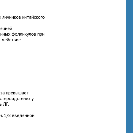
 яичников китайского
рецией
енных фолликулов при
 действие.
аза превышает
 стероидогенез у
 ЛГ.
/ч. 1/8 введенной