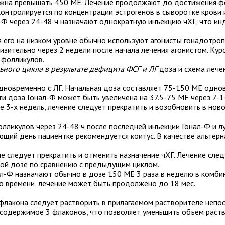
олжна превышать 450 МЕ. Лечение продолжают до достижения 
 контролируется по концентрации эстрогенов в сыворотке крови
-Ф через 24-48 ч назначают однократную инъекцию чХГ, что ин
 его на низком уровне обычно используют агонисты гонадотроп
зительно через 2 недели после начала лечения агонистом. Кур
 фолликулов.
ьного цикла в результате дефицита ФСГ и ЛГ
доза и схема лече
одновременно с ЛГ. Начальная доза составляет 75-150 МЕ одно
и доза Гонал-Ф может быть увеличена на 37.5-75 ME через 7-1
 3-х недель, лечение следует прекратить и возобновить в ново
ликулов через 24-48 ч после последней инъекции Гонал-Ф и л
ующий день пациентке рекомендуется коитус. В качестве альтер
е следует прекратить и отменить назначение чХГ. Лечение след
кой дозе по сравнению с предыдущим циклом.
л-Ф назначают обычно в дозе 150 ME 3 раза в неделю в комбин
го времени, лечение может быть продолжено до 18 мес.
флакона следует растворить в прилагаемом растворителе непо
 содержимое 3 флаконов, что позволяет уменьшить объем раств