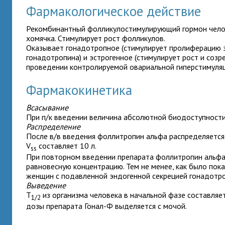
Фармакологическое действие
Рекомбинантный фолликулостимулирующий гормон челове
хомячка. Стимулирует рост фолликулов.
Оказывает гонадотропное (стимулирует пролиферацию э
гонадотропина) и эстрогенное (стимулирует рост и соз
проведении контролируемой овариальной гиперстимуляц
Фармакокинетика
Всасывание
При п/к введении величина абсолютной биодоступности
Распределение
После в/в введения фоллитропин альфа распределяется
V
составляет 10 л.
ss
При повторном введении препарата фоллитропин альфа н
равновесную концентрацию. Тем не менее, как было пок
женщин с подавленной эндогенной секрецией гонадотроп
Выведение
T
из организма человека в начальной фазе составляет 
1/2
дозы препарата Гонал-Ф выделяется с мочой.