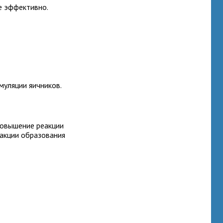
е эффективно.
муляции яичников.
повышение реакции
еакции образования