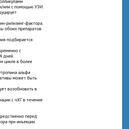
фолликулами
 и/или с помощью УЗИ.
дуцирует
ин-рилизинг-фактора.
сы обоих препаратов
ния подбирается
временно с
4 дней.
м цикле в более
утропина альфа
нативы может быть
ует возобновить в
ации с чХГ в течение
средственно перед
ора при инъекции.