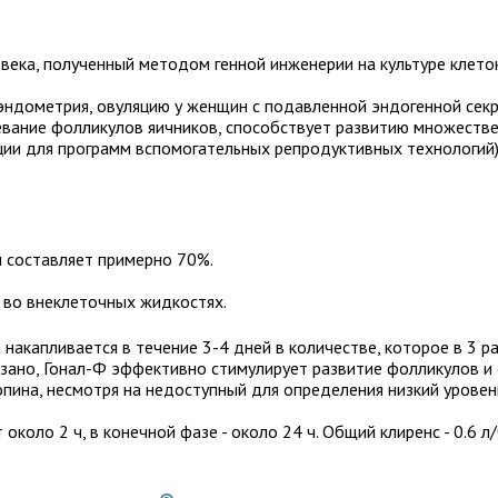
ка, полученный методом генной инженерии на культуре клеток
ндометрия, овуляцию у женщин с подавленной эндогенной сек
ревание фолликулов яичников, способствует развитию множеств
ии для программ вспомогательных репродуктивных технологий)
 составляет примерно 70%.
 во внеклеточных жидкостях.
акапливается в течение 3-4 дней в количестве, которое в 3 р
азано, Гонал-Ф эффективно стимулирует развитие фолликулов и
ина, несмотря на недоступный для определения низкий уровень
около 2 ч, в конечной фазе - около 24 ч. Общий клиренс - 0.6 л