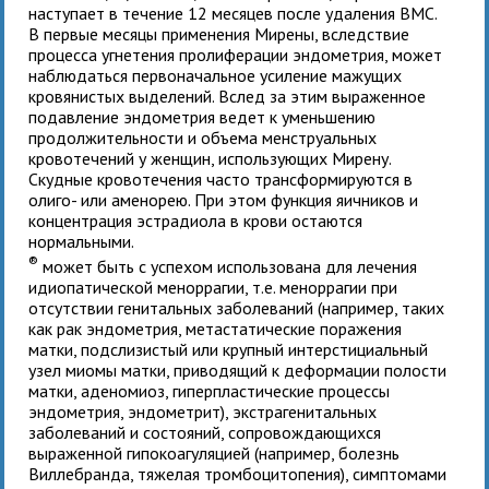
наступает в течение 12 месяцев после удаления ВМС.
В первые месяцы применения Мирены, вследствие
процесса угнетения пролиферации эндометрия, может
наблюдаться первоначальное усиление мажущих
кровянистых выделений. Вслед за этим выраженное
подавление эндометрия ведет к уменьшению
продолжительности и объема менструальных
кровотечений у женщин, использующих Мирену.
Скудные кровотечения часто трансформируются в
олиго- или аменорею. При этом функция яичников и
концентрация эстрадиола в крови остаются
нормальными.
®
может быть с успехом использована для лечения
идиопатической меноррагии, т.е. меноррагии при
отсутствии генитальных заболеваний (например, таких
как рак эндометрия, метастатические поражения
матки, подслизистый или крупный интерстициальный
узел миомы матки, приводящий к деформации полости
матки, аденомиоз, гиперпластические процессы
эндометрия, эндометрит), экстрагенитальных
заболеваний и состояний, сопровождающихся
выраженной гипокоагуляцией (например, болезнь
Виллебранда, тяжелая тромбоцитопения), симптомами