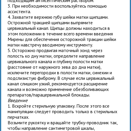
подходящим антисептическим раствором.
3. При необходимости воспользуйтесь помощью
ассистента.
4. Захватите верхнюю губу шейки матки щипцами.
Острожной тракцией щипцами выпрямите
цервикальный канал. Щипцы должны находиться в
этом положении в течение всего времени введения
Мирены для обеспечения осторожной тракции шейки
матки навстречу вводимому инструменту.
5. Осторожно продвигая маточный зонд через
полость ко дну матки, определите направление
цервикального канала и глубину полости матки
(расстояние от наружного зева до дна матки),
исключите перегородки в полости матки, синехии и
подслизистую фиброму. В случае если цервикальный
канал слишком узкий, рекомендуется расширение
канала и возможно применение обезболивающих
препаратов/парацервикальной блокады.
Введение
1. Вскройте стерильную упаковку. После этого все
манипуляции следует проводить только в стерильных
перчатках.
Возьмите рукоятку и вращайте трубку-проводник так,
чтобы направление сантиметровой шкалы,