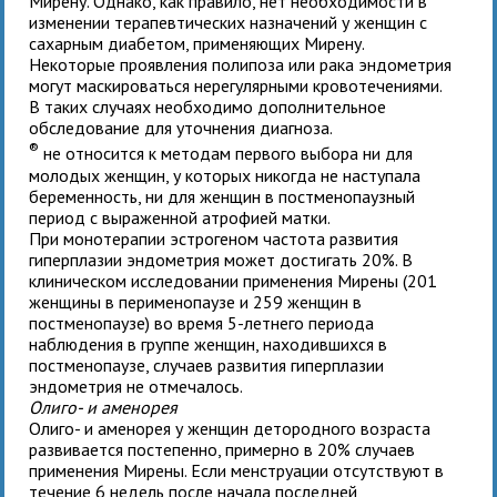
Мирену. Однако, как правило, нет необходимости в
изменении терапевтических назначений у женщин с
сахарным диабетом, применяющих Мирену.
Некоторые проявления полипоза или рака эндометрия
могут маскироваться нерегулярными кровотечениями.
В таких случаях необходимо дополнительное
обследование для уточнения диагноза.
®
не относится к методам первого выбора ни для
молодых женщин, у которых никогда не наступала
беременность, ни для женщин в постменопаузный
период с выраженной атрофией матки.
При монотерапии эстрогеном частота развития
гиперплазии эндометрия может достигать 20%. В
клиническом исследовании применения Мирены (201
женщины в перименопаузе и 259 женщин в
постменопаузе) во время 5-летнего периода
наблюдения в группе женщин, находившихся в
постменопаузе, случаев развития гиперплазии
эндометрия не отмечалось.
Олиго- и аменорея
Олиго- и аменорея у женщин детородного возраста
развивается постепенно, примерно в 20% случаев
применения Мирены. Если менструации отсутствуют в
течение 6 недель после начала последней