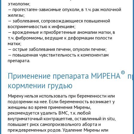
этиологии;
— прогестаген-зависимые опухоли, в т.ч. рак молочной
железы;
— заболевания, сопровождающиеся повышенной
восприимчивостью к инфекциям;
— врожденные и приобретенные аномалии матки, в
т.ч. фибромиомы, ведущие к деформации полости
матки;
— острые заболевания печени, опухоли печени;
— повышенная чувствительность к компонентам
препарата.
®
Применение препарата МИРЕНА
пр
кормлении грудью
Мирену нельзя использовать при беременности или
подозрении на нее. Если беременность возникает у
женщины во время применения Мирены,
рекомендуется удалить ВМС, т.к. любой
внутриматочный контрацептив, оставленный in situ,
повышает риск самопроизвольного аборта и
преждевременных родов. Удаление Мирены или