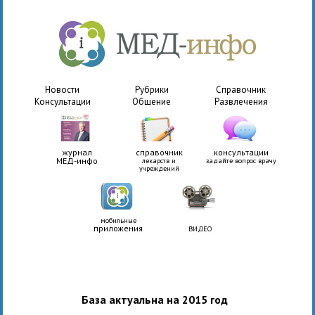
Новости
Рубрики
Справочник
Консультации
Общение
Развлечения
журнал
справочник
консультации
МЕД-инфо
лекарств и
задайте вопрос врачу
учреждений
мобильные
приложения
ВИДЕО
База актуальна на 2015 год