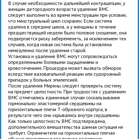
В случае необходимости дальнейшей контрацепции, у
женщин детородного возраста удаление ВМС
следует выполнить во время менструации при условии,
что менструальный цикл сохранен. Если система
удалена в середине цикла, а у женщины в течение
предшествующей недели было половое сношение, она
подвергается риску забеременеть, за исключением тех
случаев, когда новая система была установлена
немедленно после удаления старой.
Установка и удаление ВМС могут сопровождаться
определенными болевыми ощущениями и
кровотечением. Процедура может вызвать обморок
вследствие вазовагальной реакции или судорожный
припадок у больных эпилепсией.
После удаления Мирены следует проверить систему
на предмет целостности. При трудностях с удалением
ВМС отмечались единичные случаи соскальзывания
гормонально-эластомерной сердцевины на
горизонтальные плечи Т-образного корпуса, в
результате чего они скрывались внутри сердцевины.
Как только целостность ВМС подтверждена,
дополнительного вмешательства данная ситуация не
требует. Ограничители на горизонтальных плечах
обычно предупреждают полное отделение