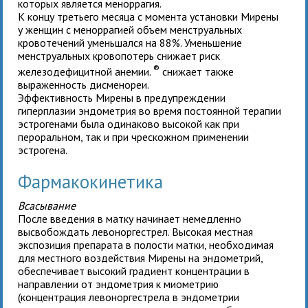
которых является меноррагия.
К концу третьего месяца с момента установки Мирены
у женщин с меноррагией объем менструальных
кровотечений уменьшался на 88%. Уменьшение
менструальных кровопотерь снижает риск
®
железодефицитной анемии.
снижает также
выраженность дисменореи.
Эффективность Мирены в предупреждении
гиперплазии эндометрия во время постоянной терапии
эстрогенами была одинаково высокой как при
пероральном, так и при чрескожном применении
эстрогена.
Фармакокинетика
Всасывание
После введения в матку
начинает немедленно
высвобождать левоноргестрел. Высокая местная
экспозиция препарата в полости матки, необходимая
для местного воздействия Мирены на эндометрий,
обеспечивает высокий градиент концентрации в
направлении от эндометрия к миометрию
(концентрация левоноргестрела в эндометрии