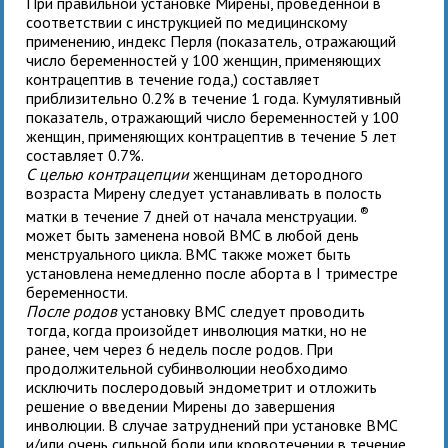
При правильной установке Мирены, проведенной в
соответствии с инструкцией по медицинскому
применению, индекс Перля (показатель, отражающий
число беременностей у 100 женщин, применяющих
контрацептив в течение года,) составляет
приблизительно 0.2% в течение 1 года. Кумулятивный
показатель, отражающий число беременностей у 100
женщин, применяющих контрацептив в течение 5 лет
составляет 0.7%.
С целью контрацепции
женщинам детородного
возраста
Мирену следует устанавливать в полость
®
матки в течение 7 дней от начала менструации.
может быть заменена новой ВМС в любой день
менструального цикла. ВМС также может быть
установлена немедленно после аборта в I триместре
беременности.
После родов
установку ВМС следует проводить
тогда, когда произойдет инволюция матки, но не
ранее, чем через 6 недель после родов. При
продолжительной субинволюции необходимо
исключить послеродовый эндометрит и отложить
решение о введении Мирены до завершения
инволюции. В случае затруднений при установке ВМС
и/или очень сильной боли или кровотечении в течение