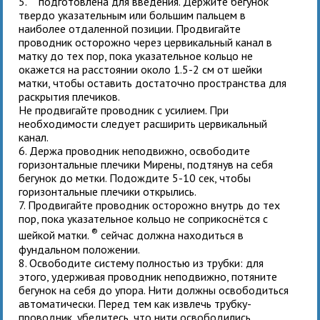
5.
подготовлена для введения. Держите бегунок
твердо указательным или большим пальцем в
наиболее отдаленной позиции. Продвигайте
проводник осторожно через цервикальный канал в
матку до тех пор, пока указательное кольцо не
окажется на расстоянии около 1.5-2 см от шейки
матки, чтобы оставить достаточно пространства для
раскрытия плечиков.
Не продвигайте проводник с усилием. При
необходимости следует расширить цервикальный
канал.
6. Держа проводник неподвижно, освободите
горизонтальные плечики Мирены, подтянув на себя
бегунок до метки. Подождите 5-10 сек, чтобы
горизонтальные плечики открылись.
7. Продвигайте проводник осторожно внутрь до тех
пор, пока указательное кольцо не соприкоснётся с
®
шейкой матки.
сейчас должна находиться в
фундальном положении.
8. Освободите систему полностью из трубки: для
этого, удерживая проводник неподвижно, потяните
бегунок на себя до упора. Нити должны освободиться
автоматически. Перед тем как извлечь трубку-
проводник, убедитесь, что нити освободились.