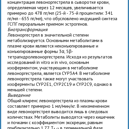
концентрация левоноргестрела в сыворотке крови,
определяемая через 12 месяцев, увеличивается
примерно до 478 пг/мл (25-й - 75-й процентили: 341
пг/мл - 655 пг/мл), что обусловлено индукцией синтеза
ГСПГ пероральным приемом эстрогенов.
Биотрансформация
Левоноргестрел в значительной степени
метаболизируется. Основными метаболитами в
плазме крови являются неконъюгированные и
конъюгированные формы 3α, 5β-
тетрагидролевоноргестрела. Исходя из результатов
исследований in vitro и in vivo, основным
изоферментом, участвующим в метаболизме
левоноргестрела, является CYP3A4. В метаболизме
левоноргестрела также могут участвовать
изоферменты CYP2E1, CYP2C19 и CYP2C9, однако в
меньшей степени.
Выведение
Общий клиренс левоноргестрела из плазмы крови
составляет примерно 1 мл/мин/кг. В неизмененном
виде левоноргестрел выводится лишь в следовых
количествах. Метаболиты выводятся через кишечник
и почками с коэффициентом экскреции, равным
приблизительно 1.77. T
в терминальной фазе,