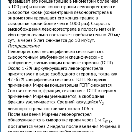
превышает его концентрацию в миометрии более чем
в 100 раз) и низкие концентрации левоноргестрела в
сыворотке крови (концентрация левоноргестрела в
эндометрии превышает его концентрацию в
сыворотке крови более чем в 1000 раз). Скорость
высвобождения левоноргестрела в полость матки in
vivo первоначально составляет приблизительно 20 мг/
сут., а через 5 лет снижается до 10 мг/сут.
Распределение
Левоноргестрел неспецифически связывается с
сывороточным альбумином и специфически - с
глобулином, связывающим половые гормоны (ГСПГ).
Около 1-2% циркулирующего левоноргестрела
присутствует в виде свободного стероида, тогда как
42 -62% специфически связано с ГСПГ. Во время
применения Мирены концентрация ГСПГ снижается.
Соответственно, фракция, связанная с ГСПГ в период
применения Мирены уменьшается, а свободная
фракция увеличивается. Средний кажущийся V
d
левоноргестрела составляет около 106 л.
После введения Мирены левоноргестрел
обнаруживается в сыворотке крови через 1 ч. C
max
достигается через 2 недели после введения Мирены. В
соответствии со снижающейся скоростью