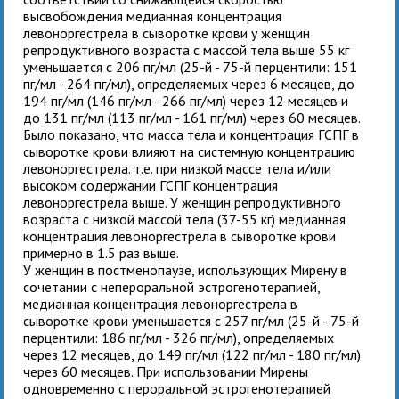
высвобождения медианная концентрация
левоноргестрела в сыворотке крови у женщин
репродуктивного возраста с массой тела выше 55 кг
уменьшается с 206 пг/мл (25-й - 75-й перцентили: 151
пг/мл - 264 пг/мл), определяемых через 6 месяцев, до
194 пг/мл (146 пг/мл - 266 пг/мл) через 12 месяцев и
до 131 пг/мл (113 пг/мл - 161 пг/мл) через 60 месяцев.
Было показано, что масса тела и концентрация ГСПГ в
сыворотке крови влияют на системную концентрацию
левоноргестрела. т.е. при низкой массе тела и/или
высоком содержании ГСПГ концентрация
левоноргестрела выше. У женщин репродуктивного
возраста с низкой массой тела (37-55 кг) медианная
концентрация левоноргестрела в сыворотке крови
примерно в 1.5 раз выше.
У женщин в постменопаузе, использующих Мирену в
сочетании с непероральной эстрогенотерапией,
медианная концентрация левоноргестрела в
сыворотке крови уменьшается с 257 пг/мл (25-й - 75-й
перцентили: 186 пг/мл - 326 пг/мл), определяемых
через 12 месяцев, до 149 пг/мл (122 пг/мл - 180 пг/мл)
через 60 месяцев. При использовании Мирены
одновременно с пероральной эстрогенотерапией