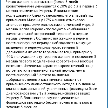
Число женщин с затяжными (более 8 дней)
кровотечениями уменьшается с 20% до 3% в первые 3
месяца применения Мирены. В клинических
исследованиях было установлено, что в первый год
применения Мирены у 17% женщин отмечалась
аменорея продолжительностью, по меньшей мере, 3
месяца. Когда Мирену используют в комбинации с
заместительной эстрогенной терапией, в первые
месяцы лечения у большинства женщин в пери- и
постменопаузном периоде наблюдаются мажущие
выделения и нерегулярные кровотечения. В
дальнейшем их частота уменьшается, и примерно у
40% получающих эту терапию женщин в последние 3
месяца первого года лечения кровотечения вообще
исчезают. Изменения характера кровотечений чаще
встречаются в перименопаузный период, чем в
постменопаузный. Частота выявления
доброкачественных кист яичника зависит от
применяемого диагностического метода. По данным
клинических испытаний, увеличенные фолликулы были
диагностированы у 12% женщин, использовавших
Мирену. В большинстве случаев увеличение
фолликулов протекало бессимптомно и исчезало в
течение 3 месяцев.