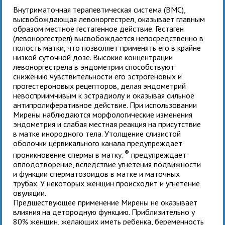
Внутриматочная терапевтическая система (ВМС),
высвобождающая левоноргестрел, оказывает главным
образом местное гестагенное действие. Гестаген
(левоноргестрел) высвобождается непосредственно в
полость матки, что позволяет применять его в крайне
низкой суточной дозе. Высокие концентрации
левоноргестрела в эндометрии способствуют
снижению чувствительности его эстрогеновых и
прогестероновых рецепторов, делая эндометрий
невосприимчивым к эстрадиолу и оказывая сильное
антипролиферативное действие. При использовании
Мирены наблюдаются морфологические изменения
эндометрия и слабая местная реакция на присутствие
в матке инородного тела. Утолщение слизистой
оболочки цервикального канала предупреждает
®
проникновение спермы в матку.
предупреждает
оплодотворение, вследствие угнетения подвижности
и функции сперматозоидов в матке и маточных
трубах. У некоторых женщин происходит и угнетение
овуляции.
Предшествующее применение Мирены не оказывает
влияния на детородную функцию. Приблизительно у
80% женщин, желающих иметь ребенка, беременность