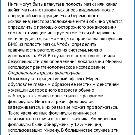
Нити могут быть втянуты в полость матки или канал
шейки матки и становиться вновь видимыми после
очередной менструации. Если беременность
исключена, месторасположение нитей обычно удастся
определить с помощью осторожного зондирования
соответствующим инструментом. Если обнаружить
нити не удается, возможно, что произошла экспульсия
ВМС из полости матки. Чтобы определить
правильность расположения системы, можно
использовать УЗИ. В случае его недоступности или
безуспешности для определения локализации Мирены
используют рентгенологическое исследование.
Отсроченная атрезия фолликулов
Поскольку контрацептивный эффект Мирены
обусловлен главным образом ее местным действием,
у женщин детородного возраста обычно
наблюдаются овуляторные циклы с разрывом
фолликулов. Иногда атрезия фолликулов
задерживается, и их развитие может продолжаться.
Такие увеличенные фолликулы клинически
невозможно отличить от кист яичника. Увеличенные
фолликулы были обнаружены у 12% женщин,
использовавших Мирену. В большинстве случаев эти