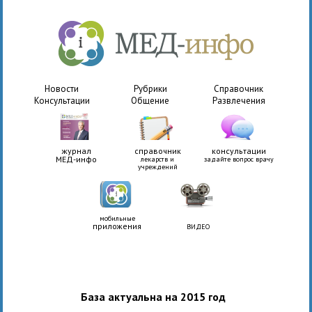
Новости
Рубрики
Справочник
Консультации
Общение
Развлечения
журнал
справочник
консультации
МЕД-инфо
лекарств и
задайте вопрос врачу
учреждений
мобильные
приложения
ВИДЕО
База актуальна на 2015 год