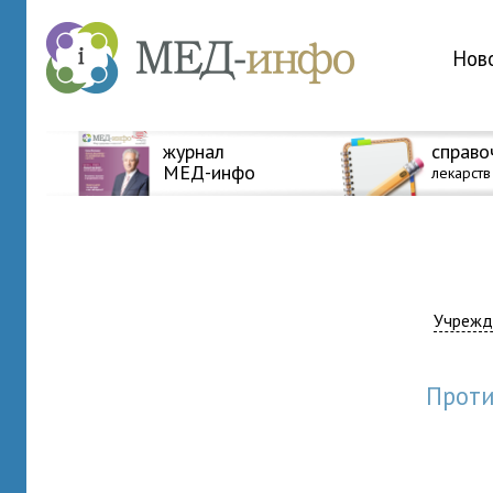
Нов
журнал
справо
МЕД-инфо
лекарств
Учрежд
прот