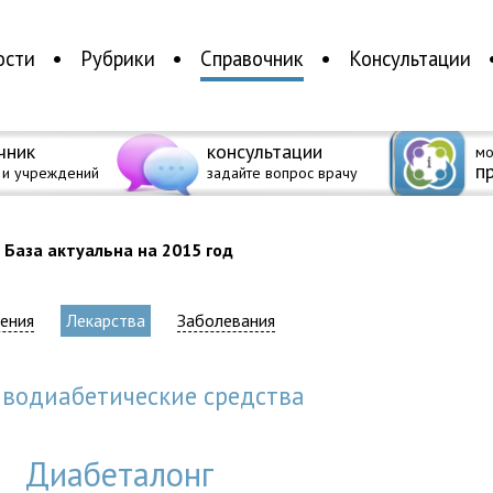
ости
Рубрики
Справочник
Консультации
чник
консультации
мо
п
 и учреждений
задайте вопрос врачу
База актуальна на 2015 год
ения
Лекарства
Заболевания
иводиабетические средства
Диабеталонг