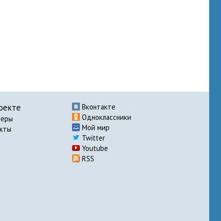
оекте
Вконтакте
Одноклассники
неры
Мой мир
акты
Twitter
Youtube
RSS