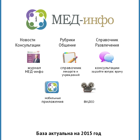
Новости
Рубрики
Справочник
Консультации
Общение
Развлечения
журнал
справочник
консультации
МЕД-инфо
лекарств и
задайте вопрос врачу
учреждений
мобильные
приложения
ВИДЕО
База актуальна на 2015 год