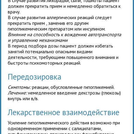
В случае развития лихорадки, сыпи, тошноты пациент
должен прекратить прием
и немедленно обратиться к
врачу.
В случае развития аллергических реакций следует
прекратить прием
, заменив его другим
гипогликемическим препаратом или инсулином.
Влияние на способность к вождению автотранспорта
и управлению механизмами
В период подбора дозы пациент должен избегать
занятий потенциально опасными видами
деятельности, требующими повышенного внимания и
быстроты психомоторных реакций.
Передозировка
Симптомы:
реакции, обусловленные гипогликемией.
Лечение:
немедленное введение декстрозы (глюкозы)
внутрь или в/в.
Лекарственное взаимодействие
Усиление гипогликемического действия возможно при
одновременном применении
с салицилатами,
сульфаниламидами, производными фенилбутазона,