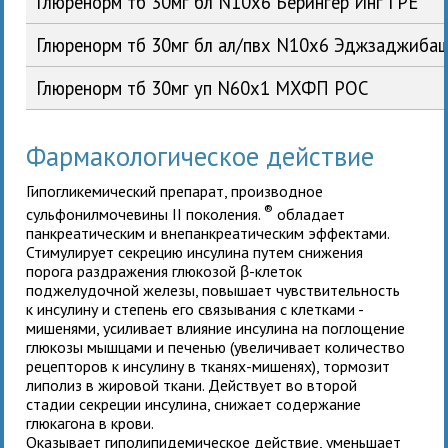
Глюренорм тб 30мг бл N10x6 Берингер Инг ГРЕ
Глюренорм тб 30мг бл ал/пвх N10x6 Эджзаджиба
Глюренорм тб 30мг уп N60x1 МХФП РОС
Фармакологическое действие
Гипогликемический препарат, производное
®
сульфонилмочевины II поколения.
обладает
панкреатическим и внепанкреатическим эффектами.
Стимулирует секрецию инсулина путем снижения
порога раздражения глюкозой β-клеток
поджелудочной железы, повышает чувствительность
к инсулину и степень его связывания с клетками -
мишенями, усиливает влияние инсулина на поглощение
глюкозы мышцами и печенью (увеличивает количество
рецепторов к инсулину в тканях-мишенях), тормозит
липолиз в жировой ткани. Действует во второй
стадии секреции инсулина, снижает содержание
глюкагона в крови.
Оказывает гиполипидемическое действие, уменьшает