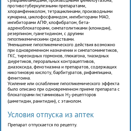
противотуберкулезными препаратами,
хлорамфениколом, тетрациклинами, производными
кумарина, циклофосфамидом, ингибиторами МАО,
ингибиторами АПФ, клофибратом, бета-
адреноблокаторами, симпатолитиками (клонидин),
резерпином, гуанетидином, с другими
гипогликемическими средствами.
Уменьшение гипогликемического действия возможно
при одновременном назначении
и симпатомиметиков,
ГКС, тиреоидных гормонов, глюкагона, тиазидных
диуретиков, пероральных контрацептивов,
диазоксида, фенотиазина и препаратов, содержащих
никотиновую кислоту, барбитуратов, рифампицина,
фенитоина.
Усиление или ослабление гипогликемического эффекта
было описано при одновременном приеме препарата с
блокаторами гистаминовых Н
-рецепторов
2
(циметидин, ранитидин), с этанолом.
Условия отпуска из аптек
Препарат отпускается по рецепту.