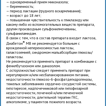
— одновременный прием миконазола;
— беременность;
— период лактации (грудного вскармливания);
— возраст до 18 лет;
— повышенная чувствительность к гликлазиду или
какому-либо из вспомогательных веществ препарата,
другим производным сульфонилмочевины,
сульфаниламидам.
В связи с тем, что в состав препарата входит лактоза,
®
Диабетон
MB не рекомендуется больным с
врожденной непереносимостью лактозы,
галактоземией, синдромом мальабсорбции глюкозы/
галактозы.
Не рекомендуется применять препарат в комбинации с
фенилбутазоном или даназолом.
С
осторожностью
следует применять препарат при
нерегулярном и/или несбалансированном питании,
недостаточности глюкозо-6-фосфатдегидрогеназы,
тяжелых заболеваниях сердечно-сосудистой системы,
гипотиреозе, надпочечниковой или гипофизарной
недостаточности, почечной и/или печеночной
недостаточности, длительной терапии ГКС,
алкоголизме, у пациентов пожилого возраста.