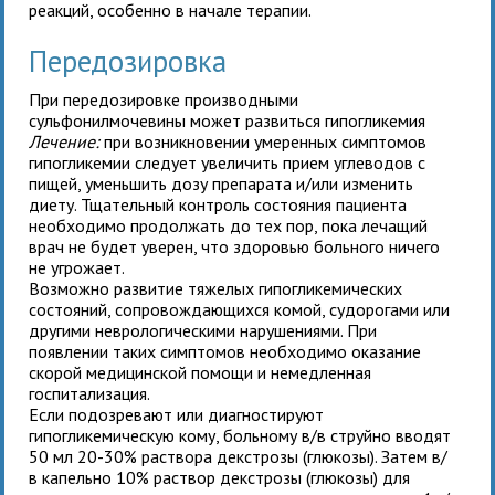
реакций, особенно в начале терапии.
Передозировка
При передозировке производными
сульфонилмочевины может развиться гипогликемия
Лечение:
при возникновении умеренных симптомов
гипогликемии следует увеличить прием углеводов с
пищей, уменьшить дозу препарата и/или изменить
диету. Тщательный контроль состояния пациента
необходимо продолжать до тех пор, пока лечащий
врач не будет уверен, что здоровью больного ничего
не угрожает.
Возможно развитие тяжелых гипогликемических
состояний, сопровождающихся комой, судорогами или
другими неврологическими нарушениями. При
появлении таких симптомов необходимо оказание
скорой медицинской помощи и немедленная
госпитализация.
Если подозревают или диагностируют
гипогликемическую кому, больному в/в струйно вводят
50 мл 20-30% раствора декстрозы (глюкозы). Затем в/
в капельно 10% раствор декстрозы (глюкозы) для