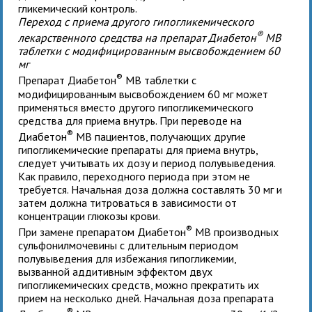
гликемический контроль.
Переход с приема другого гипогликемического
®
лекарственного средства на препарат Диабетон
MB
таблетки с модифицированным высвобождением 60
мг
®
Препарат Диабетон
MB таблетки с
модифицированным высвобождением 60 мг может
применяться вместо другого гипогликемического
средства для приема внутрь. При переводе на
®
Диабетон
MB пациентов, получающих другие
гипогликемические препараты для приема внутрь,
следует учитывать их дозу и период полувыведения.
Как правило, переходного периода при этом не
требуется. Начальная доза должна составлять 30 мг и
затем должна титроваться в зависимости от
концентрации глюкозы крови.
®
При замене препаратом Диабетон
MB производных
сульфонилмочевины с длительным периодом
полувыведения для избежания гипогликемии,
вызванной аддитивным эффектом двух
гипогликемических средств, можно прекратить их
прием на несколько дней. Начальная доза препарата
®