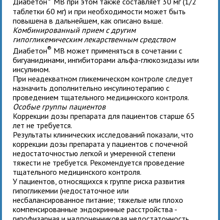
Диабетон
MB при этом также составляет 30 мг (1/2
таблетки 60 мг) и при необходимости может быть
повышена в дальнейшем, как описано выше.
Комбинированный прием с другим
гипогликемическим лекарственным средством
®
Диабетон
MB может применяться в сочетании с
бигуанидинами, ингибиторами альфа-глюкозидазы или
инсулином.
При неадекватном гликемическом контроле следует
назначить дополнительно инсулинотерапию с
проведением тщательного медицинского контроля.
Особые группы пациентов
Коррекции дозы препарата для
пациентов старше 65
лет
не требуется.
Результаты клинических исследований показали, что
коррекции дозы препарата у
пациентов с почечной
недостаточностью легкой и умеренной степени
тяжести
не требуется. Рекомендуется проведение
тщательного медицинского контроля.
У
пациентов, относящихся к группе риска развития
гипогликемии
(недостаточное или
несбалансированное питание; тяжелые или плохо
компенсированные эндокринные расстройства -
гипофизарная и надпочечниковая недостаточность,