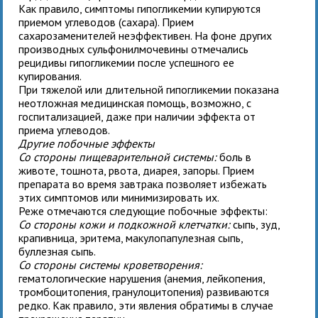
Как правило, симптомы гипогликемии купируются
приемом углеводов (сахара). Прием
сахарозаменителей неэффективен. На фоне других
производных сульфонилмочевины отмечались
рецидивы гипогликемии после успешного ее
купирования.
При тяжелой или длительной гипогликемии показана
неотложная медицинская помощь, возможно, с
госпитализацией, даже при наличии эффекта от
приема углеводов.
Другие побочные эффекты
Со стороны пищеварительной системы:
боль в
животе, тошнота, рвота, диарея, запоры. Прием
препарата во время завтрака позволяет избежать
этих симптомов или минимизировать их.
Реже отмечаются следующие побочные эффекты:
Со стороны кожи и подкожной клетчатки:
сыпь, зуд,
крапивница, эритема, макулопапулезная сыпь,
буллезная сыпь.
Со стороны системы кроветворения:
гематологические нарушения (анемия, лейкопения,
тромбоцитопения, гранулоцитопения) развиваются
редко. Как правило, эти явления обратимы в случае