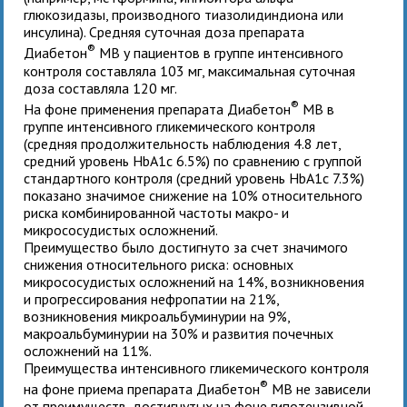
глюкозидазы, производного тиазолидиндиона или
инсулина). Средняя суточная доза препарата
®
Диабетон
MB у пациентов в группе интенсивного
контроля составляла 103 мг, максимальная суточная
доза составляла 120 мг.
®
На фоне применения препарата Диабетон
MB в
группе интенсивного гликемического контроля
(средняя продолжительность наблюдения 4.8 лет,
средний уровень HbA1c 6.5%) по сравнению с группой
стандартного контроля (средний уровень HbA1c 7.3%)
показано значимое снижение на 10% относительного
риска комбинированной частоты макро- и
микрососудистых осложнений.
Преимущество было достигнуто за счет значимого
снижения относительного риска: основных
микрососудистых осложнений на 14%, возникновения
и прогрессирования нефропатии на 21%,
возникновения микроальбуминурии на 9%,
макроальбуминурии на 30% и развития почечных
осложнений на 11%.
Преимущества интенсивного гликемического контроля
®
на фоне приема препарата Диабетон
MB не зависели
от преимуществ, достигнутых на фоне гипотензивной