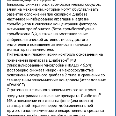
Гликлазид снижает риск тромбозов мелких сосудов,
влияя на механизмы, которые могут обуславливать
развитие осложнений при сахарном диабете:
частичное ингибирование агрегации и адгезии
тромбоцитов и снижение концентрации факторов
активации тромбоцитов (бета-тромбоглобулина,
тромбоксана В
), а также на восстановление
2
фибринолитической активности сосудистого
эндотелия и повышение активности тканевого
активатора плазминогена.
Интенсивный гликемический контроль основанный на
®
применении препарата Диабетон
MB
(гликозилированный гемоглобин (HbA1c) < 6.5%)
достоверно снижает микро- и макрососудистые
осложнения сахарного диабета 2 типа, в сравнении со
стандартным гликемическим контролем (исследование
ADVANCE).
Стратегия интенсивного гликемического контроля
®
предусматривала назначение препарата Диабетон
MB и повышение его дозы на фоне (или вместо)
стандартной терапии перед добавлением к ней
другого гипогликемического лекарственного средства
(например, метформина, ингибитора альфа-