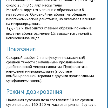
d
около 25 л (0.35 л/кг массы тела).
Метаболизируется в печени с образованием 8
метаболитов. Основной метаболит не обладает
гипогликемическим действием, но оказывает влияние
на микроциркуляцию.
T
- 12 ч. Выводится главным образом почками в
1/2
виде метаболитов, менее 1% выводится с мочой в
неизмененном виде.
Показания
Сахарный диабет 2 типа (инсулиннезависимый)
средней тяжести с начальными проявлениями
диабетической микроангиопатии. Профилактика
нарушений микроциркуляции (в составе
комбинированной терапии с другими производными
сульфонилмочевины).
Режим дозирования
Начальная суточная доза составляет 80 мг, средняя
суточная доза 160-320 мг, частота приема - 2сут.сут.