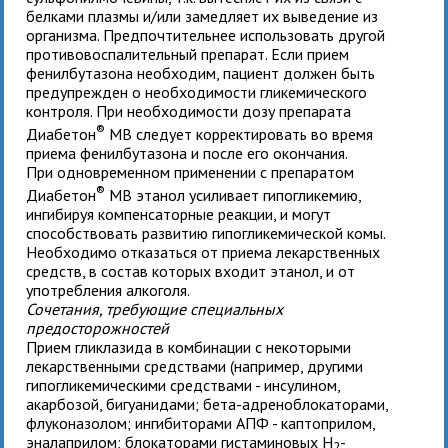
белками плазмы и/или замедляет их выведение из
организма. Предпочтительнее использовать другой
противовоспалительный препарат. Если прием
фенилбутазона необходим, пациент должен быть
предупрежден о необходимости гликемического
контроля. При необходимости дозу препарата
®
Диабетон
MB следует корректировать во время
приема фенилбутазона и после его окончания.
При одновременном применении с препаратом
®
Диабетон
MB этанол усиливает гипогликемию,
ингибируя компенсаторные реакции, и могут
способствовать развитию гипогликемической комы.
Необходимо отказаться от приема лекарственных
средств, в состав которых входит этанол, и от
употребления алкоголя.
Сочетания, требующие специальных
предосторожностей
Прием гликлазида в комбинации с некоторыми
лекарственными средствами (например, другими
гипогликемическими средствами - инсулином,
акарбозой, бигуанидами; бета-адреноблокаторами,
флуконазолом; ингибиторами АПФ - каптоприлом,
эналаприлом; блокаторами гистаминовых Н
-
2