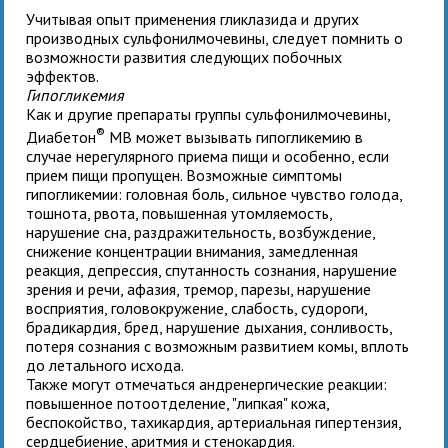
Учитывая опыт применения гликлазида и других
производных сульфонилмочевины, следует помнить о
возможности развития следующих побочных
эффектов.
Гипогликемия
Как и другие препараты группы сульфонилмочевины,
®
Диабетон
MB может вызывать гипогликемию в
случае нерегулярного приема пищи и особенно, если
прием пищи пропущен. Возможные симптомы
гипогликемии: головная боль, сильное чувство голода,
тошнота, рвота, повышенная утомляемость,
нарушение сна, раздражительность, возбуждение,
снижение концентрации внимания, замедленная
реакция, депрессия, спутанность сознания, нарушение
зрения и речи, афазия, тремор, парезы, нарушение
восприятия, головокружение, слабость, судороги,
брадикардия, бред, нарушение дыхания, сонливость,
потеря сознания с возможным развитием комы, вплоть
до летального исхода.
Также могут отмечаться андренергические реакции:
повышенное потоотделение, "липкая" кожа,
беспокойство, тахикардия, артериальная гипертензия,
сердцебиение, аритмия и стенокардия.