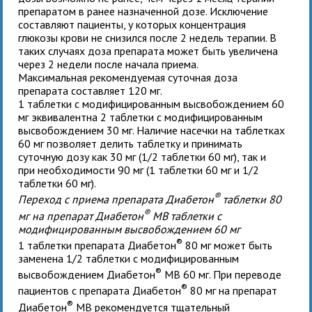
препаратом в ранее назначенной дозе. Исключение
составляют пациенты, у которых концентрация
глюкозы крови не снизился после 2 недель терапии. В
таких случаях доза препарата может быть увеличена
через 2 недели после начала приема.
Максимальная рекомендуемая суточная доза
препарата составляет 120 мг.
1 таблетки с модифицированным высвобождением 60
мг эквивалентна 2 таблетки с модифицированным
высвобождением 30 мг. Наличие насечки на таблетках
60 мг позволяет делить таблетку и принимать
суточную дозу как 30 мг (1/2 таблетки 60 мг), так и
при необходимости 90 мг (1 таблетки 60 мг и 1/2
таблетки 60 мг).
®
Переход с приема препарата Диабетон
таблетки 80
®
мг на препарат Диабетон
MB таблетки с
модифицированным высвобождением 60 мг
®
1 таблетки препарата Диабетон
80 мг может быть
заменена 1/2 таблетки с модифицированным
®
высвобождением Диабетон
MB 60 мг. При переводе
®
пациентов с препарата Диабетон
80 мг на препарат
®
Диабетон
MB рекомендуется тщательный