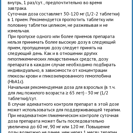
внутрь, 1 раз/сут., предпочтительно во время
завтрака.
Суточная доза составляет 30-120 мг (1/2-2 таблетки)
в 1 прием. Рекомендуется проглотить таблетку или
половину таблетки целиком, не разжевывая и не
измельчая.
При пропуске одного или более приемов препарата
нельзя принимать более высокую дозу в следующий
прием, пропущенную дозу следует принять на
следующий день. Как и в отношении других
гипогликемических лекарственных средств, дозу
препарата в каждом случае необходимо подбирать
индивидуально, в зависимости от концентрации
глюкозы крови и гликозилированного гемоглобина
(HbA1c).
Начальная рекомендуемая доза для
взрослых (в т.ч.
для лиц пожилого возраста ≥ 65 лет)
- 30 мг (1/2
таблетки)/сут.
В случае адекватного контроля препарат в этой дозе
может использоваться для поддерживающей терапии.
При неадекватном гликемическом контроле суточная
доза препарата может быть последовательно
увеличена до 60 мг, 90 мг или 120 мг. Повышение
дозы возможно не ранее, чем через 1 месяц терапии