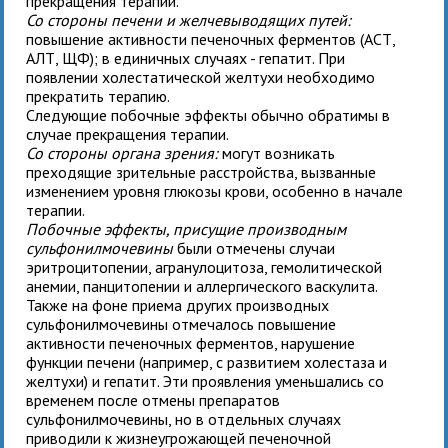
прекращения терапии.
Со стороны печени и желчевыводящих путей:
повышение активности печеночных ферментов (АСТ,
АЛТ, ЩФ); в единичных случаях - гепатит. При
появлении холестатической желтухи необходимо
прекратить терапию.
Следующие побочные эффекты обычно обратимы в
случае прекращения терапии.
Со стороны органа зрения:
могут возникать
преходящие зрительные расстройства, вызванные
изменением уровня глюкозы крови, особенно в начале
терапии.
Побочные эффекты, присущие производным
сульфонилмочевины
были отмечены случаи
эритроцитопении, агранулоцитоза, гемолитической
анемии, панцитопении и аллергического васкулита.
Также на фоне приема других производных
сульфонилмочевины отмечалось повышение
активности печеночных ферментов, нарушение
функции печени (например, с развитием холестаза и
желтухи) и гепатит. Эти проявления уменьшались со
временем после отмены препаратов
сульфонилмочевины, но в отдельных случаях
приводили к жизнеугрожающей печеночной