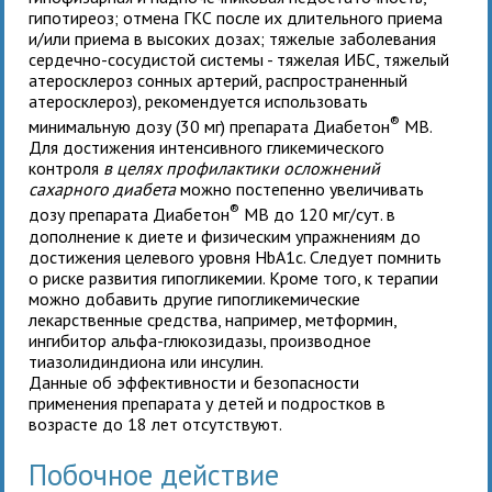
гипотиреоз; отмена ГКС после их длительного приема
и/или приема в высоких дозах; тяжелые заболевания
сердечно-сосудистой системы - тяжелая ИБС, тяжелый
атеросклероз сонных артерий, распространенный
атеросклероз), рекомендуется использовать
®
минимальную дозу (30 мг) препарата Диабетон
MB.
Для достижения интенсивного гликемического
контроля
в целях
профилактики осложнений
сахарного диабета
можно постепенно увеличивать
®
дозу препарата Диабетон
MB до 120 мг/сут. в
дополнение к диете и физическим упражнениям до
достижения целевого уровня HbA1c. Следует помнить
о риске развития гипогликемии. Кроме того, к терапии
можно добавить другие гипогликемические
лекарственные средства, например, метформин,
ингибитор альфа-глюкозидазы, производное
тиазолидиндиона или инсулин.
Данные об эффективности и безопасности
применения препарата у
детей и подростков в
возрасте до 18 лет
отсутствуют.
Побочное действие