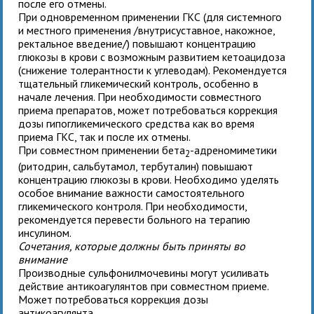
после его отмены.
При одновременном применении ГКС (для системного
и местного применения /внутрисуставное, накожное,
ректальное введение/) повышают концентрацию
глюкозы в крови с возможным развитием кетоацидоза
(снижение толерантности к углеводам). Рекомендуется
тщательный гликемический контроль, особенно в
начале лечения. При необходимости совместного
приема препаратов, может потребоваться коррекция
дозы гипогликемического средства как во время
приема ГКС, так и после их отмены.
При совместном применении бета
-адреномиметики
2
(ритодрин, сальбутамол, тербуталин) повышают
концентрацию глюкозы в крови. Необходимо уделять
особое внимание важности самостоятельного
гликемического контроля. При необходимости,
рекомендуется перевести больного на терапию
инсулином.
Сочетания, которые должны быть приняты во
внимание
Производные сульфонилмочевины могут усиливать
действие антикоагулянтов при совместном приеме.
Может потребоваться коррекция дозы
антикоагулянта.