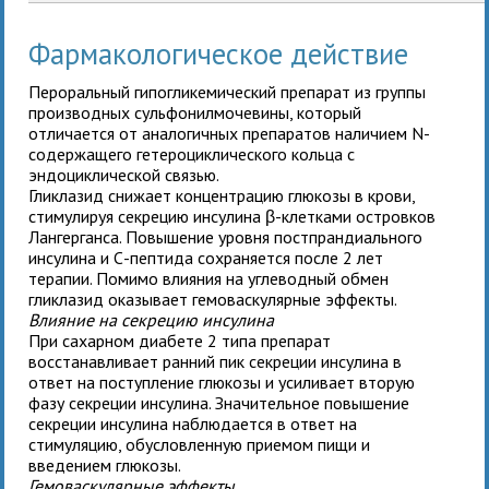
Фармакологическое действие
Пероральный гипогликемический препарат из группы
производных сульфонилмочевины, который
отличается от аналогичных препаратов наличием N-
содержащего гетероциклического кольца с
эндоциклической связью.
Гликлазид снижает концентрацию глюкозы в крови,
стимулируя секрецию инсулина β-клетками островков
Лангерганса. Повышение уровня постпрандиального
инсулина и С-пептида сохраняется после 2 лет
терапии. Помимо влияния на углеводный обмен
гликлазид оказывает гемоваскулярные эффекты.
Влияние на секрецию инсулина
При сахарном диабете 2 типа препарат
восстанавливает ранний пик секреции инсулина в
ответ на поступление глюкозы и усиливает вторую
фазу секреции инсулина. Значительное повышение
секреции инсулина наблюдается в ответ на
стимуляцию, обусловленную приемом пищи и
введением глюкозы.
Гемоваскулярные эффекты