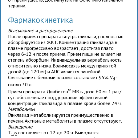
терапии.
Фармакокинетика
Всасывание и распределение
После приема препарата внутрь гликлазид полностью
абсорбируется из ЖКТ. Концентрация гликлазида в
плазме прогрессивно возрастает, достигая плато
через 6-12 ч после приема. Прием пищи не влияет на
степень абсорбции. Индивидуальная вариабельность
относительно низка. Взаимосвязь между принятой
дозой (до 120 мг) и AUC является линейной.
Связывание с белками плазмы составляет 95%. V
-
d
около 30 л.
®
Прием препарата Диабетон
MB в дозе 60 мг 1 раз/
сут. обеспечивает поддержание эффективной
концентрации гликлазида в плазме крови более 24 ч.
Метаболизм
Гликлазид метаболизируется преимущественно в
печени. Активные метаболиты в плазме отсутствуют.
Выведение
T
составляет от 12 до 20 ч. Выводится
1/2