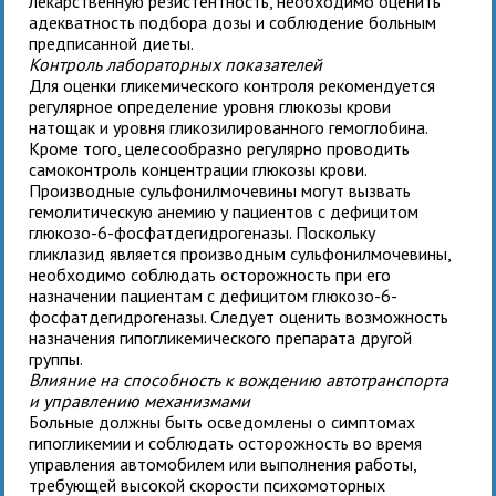
лекарственную резистентность, необходимо оценить
адекватность подбора дозы и соблюдение больным
предписанной диеты.
Контроль лабораторных показателей
Для оценки гликемического контроля рекомендуется
регулярное определение уровня глюкозы крови
натощак и уровня гликозилированного гемоглобина.
Кроме того, целесообразно регулярно проводить
самоконтроль концентрации глюкозы крови.
Производные сульфонилмочевины могут вызвать
гемолитическую анемию у пациентов с дефицитом
глюкозо-6-фосфатдегидрогеназы. Поскольку
гликлазид является производным сульфонилмочевины,
необходимо соблюдать осторожность при его
назначении пациентам с дефицитом глюкозо-6-
фосфатдегидрогеназы. Следует оценить возможность
назначения гипогликемического препарата другой
группы.
Влияние на способность к вождению автотранспорта
и управлению механизмами
Больные должны быть осведомлены о симптомах
гипогликемии и соблюдать осторожность во время
управления автомобилем или выполнения работы,
требующей высокой скорости психомоторных