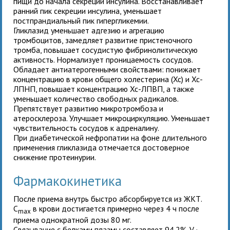
пищи до начала секреции инсулина. Восстанавливает
ранний пик секреции инсулина, уменьшает
постпрандиальный пик гипергликемии.
Гликлазид уменьшает адгезию и агрегацию
тромбоцитов, замедляет развитие пристеночного
тромба, повышает сосудистую фибринолитическую
активность. Нормализует проницаемость сосудов.
Обладает антиатерогенными свойствами: понижает
концентрацию в крови общего холестерина (Хс) и Хс-
ЛПНП, повышает концентрацию Хс-ЛПВП, а также
уменьшает количество свободных радикалов.
Препятствует развитию микротромбоза и
атеросклероза. Улучшает микроциркуляцию. Уменьшает
чувствительность сосудов к адреналину.
При диабетической нефропатии на фоне длительного
применения гликлазида отмечается достоверное
снижение протеинурии.
Фармакокинетика
После приема внутрь быстро абсорбируется из ЖКТ.
C
в крови достигается примерно через 4 ч после
max
приема однократной дозы 80 мг.
Связывание с белками плазмы составляет 94.2%. V
-