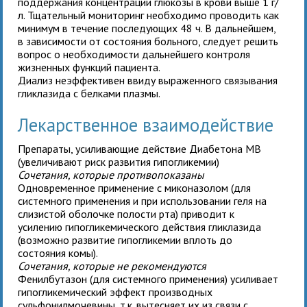
поддержания концентрации глюкозы в крови выше 1 г/
л. Тщательный мониторинг необходимо проводить как
минимум в течение последующих 48 ч. В дальнейшем,
в зависимости от состояния больного, следует решить
вопрос о необходимости дальнейшего контроля
жизненных функций пациента.
Диализ неэффективен ввиду выраженного связывания
гликлазида с белками плазмы.
Лекарственное взаимодействие
Препараты, усиливающие действие Диабетона MB
(увеличивают риск развития гипогликемии)
Сочетания, которые противопоказаны
Одновременное применение с миконазолом (для
системного применения и при использовании геля на
слизистой оболочке полости рта) приводит к
усилению гипогликемического действия гликлазида
(возможно развитие гипогликемии вплоть до
состояния комы).
Сочетания, которые не рекомендуются
Фенилбутазон (для системного применения) усиливает
гипогликемический эффект производных
сульфонилмочевины, т.к. вытесняет их из связи с