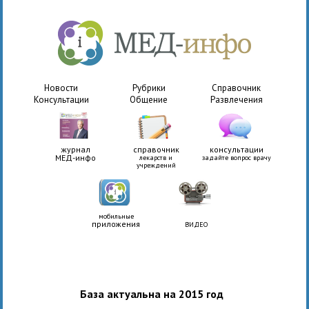
Новости
Рубрики
Справочник
Консультации
Общение
Развлечения
журнал
справочник
консультации
МЕД-инфо
лекарств и
задайте вопрос врачу
учреждений
мобильные
приложения
ВИДЕО
База актуальна на 2015 год