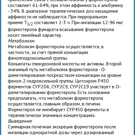
составляет 61-64%, при этом аффинность к альбумину
- 34%. В диапазоне терапевтических доз насыщения
аффиности не наблюдается. При перроральном
приеме T
составляет 2-3 ч. При ингаляции 12-96 мкг
1/2
формотерола фумарата всасывание формотерола
носит линейный характер.
Метаболизм
Метаболизм формотерола осуществляется, в
частности, за счет прямой конъюгации
фенолгидроксильной группы.
Конъюгаты глюкуроновой кислоты не активны. Второй
значимый путь метаболизма формотерола - О-
диметелирование посредством конъюгации на уровне
фенол-2-гидроксильной группы. Цитохром Р450
ферментов CYP2D6, CYP2C9, CYP2C19 участвует в О-
деметелировании формотерола. Есть основания
предполагать, что метаболизм формотерола
осуществляется, главным образом, в печени.
Формотерол не ингибирует CYP450 ферменты в
терапевтически значимых концентрациях.
Выведение
Суммарная почечная экскреция формотерола после
ингаляции однократной дозы через дозированный