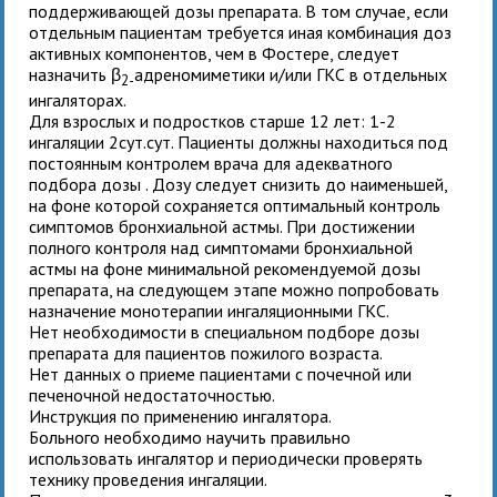
поддерживающей дозы препарата. В том случае, если
отдельным пациентам требуется иная комбинация доз
активных компонентов, чем в Фостере, следует
назначить β
адреномиметики и/или ГКС в отдельных
2-
ингаляторах.
Для
взрослых и подростков старше 12 лет:
1-2
ингаляции 2сут.сут. Пациенты должны находиться под
постоянным контролем врача для адекватного
подбора дозы
. Дозу следует снизить до наименьшей,
на фоне которой сохраняется оптимальный контроль
симптомов бронхиальной астмы. При достижении
полного контроля над симптомами бронхиальной
астмы на фоне минимальной рекомендуемой дозы
препарата, на следующем этапе можно попробовать
назначение монотерапии ингаляционными ГКС.
Нет необходимости в специальном подборе дозы
препарата для
пациентов пожилого возраста
.
Нет данных о приеме
пациентами с почечной или
печеночной недостаточностью
.
Инструкция по применению ингалятора.
Больного необходимо научить правильно
использовать ингалятор и периодически проверять
технику проведения ингаляции.