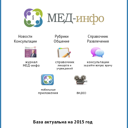
Новости
Рубрики
Справочник
Консультации
Общение
Развлечения
журнал
справочник
консультации
МЕД-инфо
лекарств и
задайте вопрос врачу
учреждений
мобильные
приложения
ВИДЕО
База актуальна на 2015 год