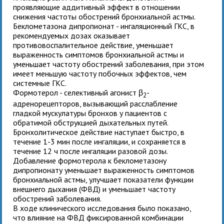
проявляющие аддитивный эффект в отношении
снижения частоты обострений бронхиальной астмы.
Беклометазона дипропионат - ингаляционный ГКС, в
рекомендуемых дозах оказывает
противовоспалительное действие, уменьшает
выраженность симптомов бронхиальной астмы и
уменьшает частоту обострений заболевания, при этом
имеет меньшую частоту побочных эффектов, чем
системные ГКС.
Формотерол - селективный агонист β
-
2
адренорецепторов, вызывающий расслабление
гладкой мускулатуры бронхов у пациентов с
обратимой обструкцией дыхательных путей.
Бронхолитическое действие наступает быстро, в
течение 1-3 мин после ингаляции, и сохраняется в
течение 12 ч после ингаляции разовой дозы.
Добавление формотерола к беклометазону
дипропионату уменьшает выраженность симптомов
бронхиальной астмы, улучшает показатели функции
внешнего дыхания (ФВД) и уменьшает частоту
обострений заболевания.
В ходе клинического исследования было показано,
что влияние на ФВД фиксированной комбинации