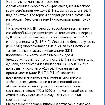
Не получено данных относительно
фармакокинетического или фармакодинамического
взаимодействия между БДП и формотеролом: БДП
под действием эстеразы превращается в активный
метаболит беклометазон-17-монопропионат (В-17
MP).
Ингалируемый БДП быстро абсорбируется легкими;
его абсорбции предшествует интенсивная конверсия
БДП в его активный метаболит беклометазон-17-
монопропионата (В-17 MP). Системная биодостуность
(В-17 MP) обеспечивается на 36% за счет легких, а
также за счет всасывания органами ЖКТ
проглоченной части ингаляционной дозы.
Биодоступность проглоченного БДП ничтожно мала,
однако, предсистемная конверсия БДП в В-17 MP
приводит к тому, что 41% БДП усваивается
организмом в виде В-17 MP. Наблюдается
практически линейное увеличение системного
действия при увеличении ингаляционной дозы.
Абсолютная биодоступность после ингаляции
составляет около 2% и 62% от номинальной дозы по
отношению к неизмененному БДП у и В-17 MP,
соответственно.
Связывание с белками плазмы достаточно высокое.