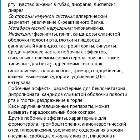
рту, чувство жжения в губах, дисфагия, диспепсия,
диарея.
Со стороны имунной системы:
аллергический
дерматит; увеличение С-реактивного белка.
Метаболический нарушения:
гипокалиемия.
Инфекции:
фарингиты, грипп, кандидозы слизистой
оболочки полости рта, глотки и пищевода,
вагинальный кандидоз, гастроэнтериты, синуситы.
Среди наиболее частых побочных эффектов,
связанных с приемом формотерола, описаны такие
типичные для бета
-адреномиметиков, как
2
гипокалиемия, головная боль, тремор, сердцебиение,
кашель, мышечные судороги, удлинение QTc-
интервала.
Побочные эффекты, характерные для беклометазона
дипропионата: кандидоз слизистой оболочки полости
рта и глотки, раздражение в горле.
Как и другие ингаляционные препараты,
может
вызывать парадоксальный бронхоспазм.
Другие побочные эффекты, характерные для
формотерола: тромбоцитопения, ангионевротический
отек, гипергликемия, увеличение содержания в крови
инсулина, свободных жирных кислот, глицерола и