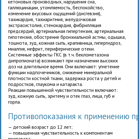
кетоновых производных, нарушения сна,
галлюцинации, утомляемость, беспокойство,
изменение вкусовых ощущений (дисгевзия),
тахикардия, тахиаритмия, желудочковая
экстрасистолия, стенокардия, фибрилляция
предсердий, артериальная гипертензия, артериальная
гипотензия, обострение бронхиальной астмы, одышка,
тошнота, зуд, кожная сыпь, крапивница, гипергидроз,
миалгия, нефрит, периферические отеки.
Системные эффекты ГКС (в т.ч. беклометазона
дипропионата) возникают при назначении высоких
доз на длительное время. Они включают: угнетение
функции надпочечников, снижение минеральной
плотности костной ткани, задержка роста у детей и
подростков, глаукома и катаракта.
Реакции повышенной чувствительности включают:
зуд, кожную сыпь, эритему и отек глаз, лица, губ и
горла.
Противопоказания к применению п
— детский возраст до 12 лет;
— повышенная чувствительность к компонентам
препарата.