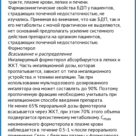
тракте, плазме крови, легких и печени.
Фармакокинетические свойства БДП у пациентов,
страдающих почечной недостаточностью, не
изучались. Принимая во внимание, что как БДП, так и
его метаболиты с мочой практически не выделяются,
нет оснований предполагать усиление системного
действия препарата на организм пациентов,
страдающих почечной недостаточностью.
Формотерол
Всасывание и распределение
Ингалируемый формотерол абсорбируется в легких и
ЖКТ. Часть ингаляционной дозы, которая
проглатывается, зависит от типа ингаляционного
устройства. и техники ингаляции. Так при
использовании мультидозового дозированного
ингалятора она может составлять до 90%. Поэтому
проглоченную фракцию необходимо учитывать при
ингаляционном способе введения препарата.
Не менее 65% пероральной дозы фрмотерола
всасывается через ЖКТ, при этом 70% этого объема
подвергается пресистемному метаболизму. C
max
неизмененного формотерола в плазме крови
наблюдается в течение 0.5-1 ч после перорального
применения. Связь с белками плазмы у формотерола