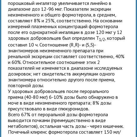
порошковый ингалятор увеличивается линейно в
диапазоне доз 12-96 мкг. Показатели экскреции
неизмененного и общего формотерола, в среднем,
составляют 8% и 25%, соответственно. На основании
измерений плазменных концентраций формотерола
после его однократной ингаляции в дозе 120 мкг у 12
здоровых добровольцев был определен T
, который
1/2
составил 10 ч. Соотношение (R,R)- и (S,S)-
энантиомеров неизмененного препарата при
ренальной экскреции составляет соответственно, 40%
и 60%. Относительное соотношение этих 2
показателей не изменяется в диапазоне исследуемых
дозировок; нет свидетельств аккумуляции одного
энантиомера относительно другого после приема,
повторной дозы.
У здоровых добровольцев после перорального
приема (40-80 мкг) 6-10% дозы было обнаружено в
моче в виде неизмененного препарата; 8% дозы
присутствовало в виде глюкуронидов.
Всего 67% от пероральной дозы формотерола
выводится почками (преимущественно в виде
метаболитов), остальная часть дозы - через кишечник.
Почечный клиренс формотерола составляет 150 мл/