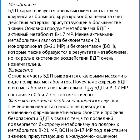
Метаболизм
БДП характеризуется очень высоким показателем
клиренса из большого круга кровообращения за счет
действия эстеразы, присутствующей в большинстве
тканей. Основной продукт метаболизма БДП -
активный метаболит В-17 MP. Менее активными
метаболитами являются беклометазон 21
монопропионат (В-21 MP) и беклометазон (ВОН),
которые также образуются в результате метаболизма,
но их роль в системном воздействии БДП очень
незначительна.
Выведение
Основная часть БДП выводится с каловыми массами в
виде полярных метаболитов. Почечная экскреция БДП
и его метаболитов незначительна. T
БДП и В-17 MP
1/2
составляет 0.5 и 2.7 ч, соответственно.
Фармакокинетика в особых клинических случаях
Печеночная недостаточность не приводит к
изменению фармакокинетических свойств и профиля
безопасности БДП в связи с тем, что последний
подвергается быстрому метаболизму до полярных
метаболитов В-21 MP, ВОН и В-17 MP под действием
энзимов, присутствующих в желудочно-кишечном