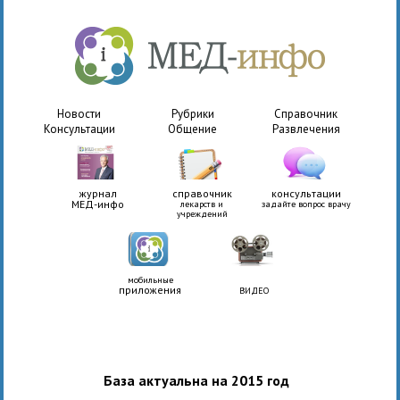
Новости
Рубрики
Справочник
Консультации
Общение
Развлечения
журнал
справочник
консультации
МЕД-инфо
лекарств и
задайте вопрос врачу
учреждений
мобильные
приложения
ВИДЕО
База актуальна на 2015 год