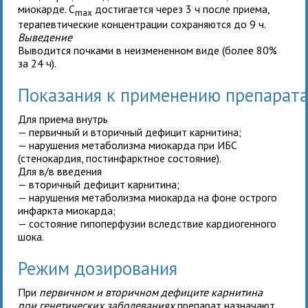
миокарде. C
достигается через 3 ч после приема,
max
терапевтические концентрации сохраняются до 9 ч.
Выведение
Выводится почками в неизмененном виде (более 80%
за 24 ч).
Показания к применению препара
Для приема внутрь
— первичный и вторичный дефицит карнитина;
— нарушения метаболизма миокарда при ИБС
(стенокардия, постинфарктное состояние).
Для в/в введения
— вторичный дефицит карнитина;
— нарушения метаболизма миокарда на фоне острого
инфаркта миокарда;
— состояние гипоперфузии вследствие кардиогенного
шока.
Режим дозирования
При
первичном и вторичном дефиците карнитина
при генетических заболеваниях
препарат назначают