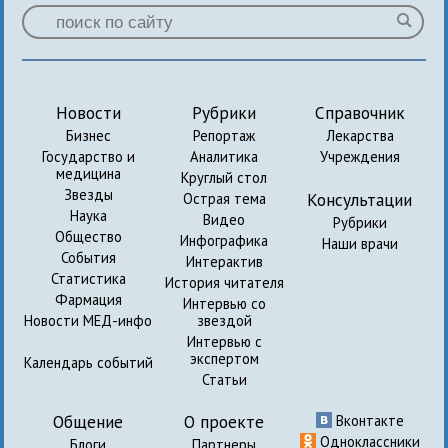
Новости
Рубрики
Справочник
Бизнес
Репортаж
Лекарства
Государство и
Аналитика
Учреждения
медицина
Круглый стол
Звезды
Консультации
Острая тема
Наука
Видео
Рубрики
Общество
Инфографика
Наши врачи
События
Интерактив
Статистика
История читателя
Фармация
Интервью со
Новости МЕД-инфо
звездой
Интервью с
экспертом
Календарь событий
Статьи
Общение
О проекте
Вконтакте
Одноклассники
Блоги
Партнеры