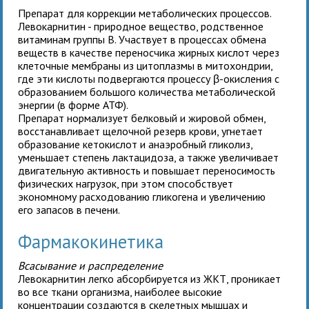
Препарат для коррекции метаболических процессов.
Левокарнитин - природное вещество, родственное
витаминам группы B. Участвует в процессах обмена
веществ в качестве переносчика жирных кислот через
клеточные мембраны из цитоплазмы в митохондрии,
где эти кислоты подвергаются процессу β-окисления с
образованием большого количества метаболической
энергии (в форме АТФ).
Препарат нормализует белковый и жировой обмен,
восстанавливает щелочной резерв крови, угнетает
образование кетокислот и анаэробный гликолиз,
уменьшает степень лактацидоза, а также увеличивает
двигательную активность и повышает переносимость
физических нагрузок, при этом способствует
экономному расходованию гликогена и увеличению
его запасов в печени.
Фармакокинетика
Всасывание и распределение
Левокарнитин легко абсорбируется из ЖКТ, проникает
во все ткани организма, наиболее высокие
концентрации создаются в скелетных мышцах и