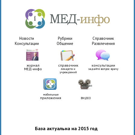
Новости
Рубрики
Справочник
Консультации
Общение
Развлечения
журнал
справочник
консультации
МЕД-инфо
лекарств и
задайте вопрос врачу
учреждений
мобильные
приложения
ВИДЕО
База актуальна на 2015 год