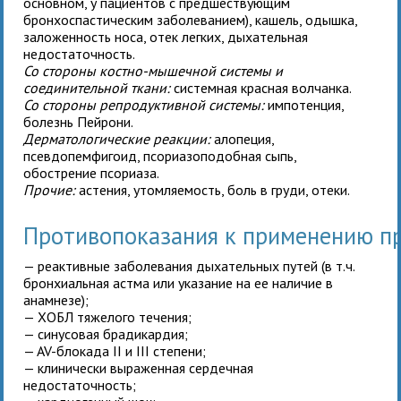
основном, у пациентов с предшествующим
бронхоспастическим заболеванием), кашель, одышка,
заложенность носа, отек легких, дыхательная
недостаточность.
Со стороны костно-мышечной системы и
соединительной ткани:
системная красная волчанка.
Со стороны репродуктивной системы:
импотенция,
болезнь Пейрони.
Дерматологические реакции:
алопеция,
псевдопемфигоид, псориазоподобная сыпь,
обострение псориаза.
Прочие:
астения, утомляемость, боль в груди, отеки.
Противопоказания к применению 
— реактивные заболевания дыхательных путей (в т.ч.
бронхиальная астма или указание на ее наличие в
анамнезе);
— ХОБЛ тяжелого течения;
— синусовая брадикардия;
— AV-блокада II и III степени;
— клинически выраженная сердечная
недостаточность;