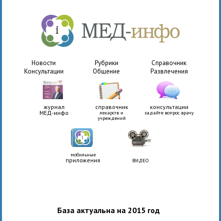
Новости
Рубрики
Справочник
Консультации
Общение
Развлечения
журнал
справочник
консультации
МЕД-инфо
лекарств и
задайте вопрос врачу
учреждений
мобильные
приложения
ВИДЕО
База актуальна на 2015 год