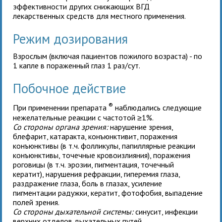
эффективности других снижающих ВГД
лекарственных средств для местного применения.
Режим дозирования
Взрослым (включая пациентов пожилого возраста)
- по
1 капле в пораженный глаз 1 раз/сут.
Побочное действие
®
При применении препарата
наблюдались следующие
нежелательные реакции с частотой ≥1%.
Со стороны органа зрения:
нарушение зрения,
блефарит, катаракта, конъюнктивит, поражения
конъюнктивы (в т.ч. фолликулы, папиллярные реакции
конъюнктивы, точечные кровоизлияния), поражения
роговицы (в т.ч. эрозии, пигментация, точечный
кератит), нарушения рефракции, гиперемия глаза,
раздражение глаза, боль в глазах, усиление
пигментации радужки, кератит, фотофобия, выпадение
полей зрения.
Со стороны дыхательной системы:
синусит, инфекции
верхних отделов дыхательных путей.