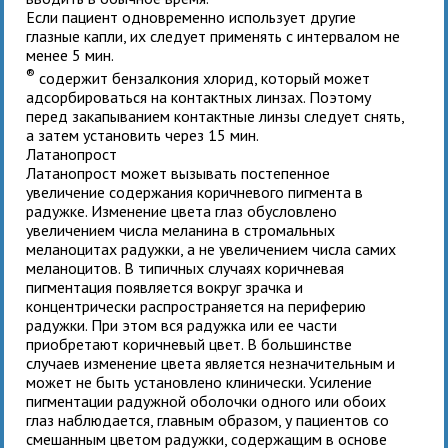
Если пациент одновременно использует другие
глазные капли, их следует применять с интервалом не
менее 5 мин.
®
содержит бензалкония хлорид, который может
адсорбироваться на контактных линзах. Поэтому
перед закапыванием контактные линзы следует снять,
а затем установить через 15 мин.
Латанопрост
Латанопрост может вызывать постепенное
увеличение содержания коричневого пигмента в
радужке. Изменение цвета глаз обусловлено
увеличением числа меланина в стромальных
меланоцитах радужки, а не увеличением числа самих
меланоцитов. В типичных случаях коричневая
пигментация появляется вокруг зрачка и
концентрически распространяется на периферию
радужки. При этом вся радужка или ее части
приобретают коричневый цвет. В большинстве
случаев изменение цвета является незначительным и
может не быть установлено клинически. Усиление
пигментации радужной оболочки одного или обоих
глаз наблюдается, главным образом, у пациентов со
смешанным цветом радужки, содержащим в основе