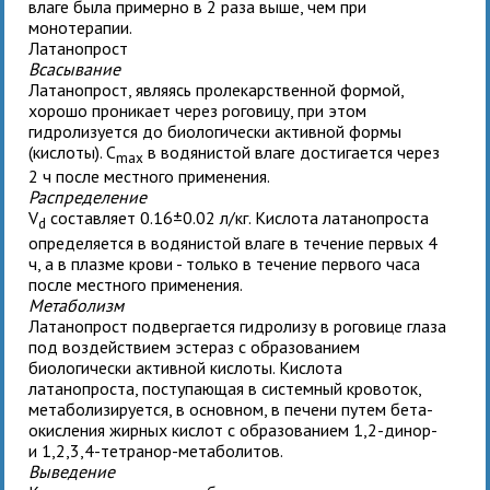
влаге была примерно в 2 раза выше, чем при
монотерапии.
Латанопрост
Всасывание
Латанопрост, являясь пролекарственной формой,
хорошо проникает через роговицу, при этом
гидролизуется до биологически активной формы
(кислоты). C
в водянистой влаге достигается через
max
2 ч после местного применения.
Распределение
V
составляет 0.16±0.02 л/кг. Кислота латанопроста
d
определяется в водянистой влаге в течение первых 4
ч, а в плазме крови - только в течение первого часа
после местного применения.
Метаболизм
Латанопрост подвергается гидролизу в роговице глаза
под воздействием эстераз с образованием
биологически активной кислоты. Кислота
латанопроста, поступающая в системный кровоток,
метаболизируется, в основном, в печени путем бета-
окисления жирных кислот с образованием 1,2-динор-
и 1,2,3,4-тетранор-метаболитов.
Выведение