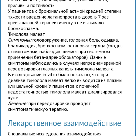
приливы и потливость.
У пациентов с бронхиальной астмой средней степени
тяжести введение латанопроста в дозе, в 7 раз
превышающей терапевтическую не вызывало
бронхоспазма.
Тимолола малеат
Симптомы:
головокружение, головная боль, одышка,
брадикардия, бронхоспазм, остановка сердца (сходны
с симптомами, наблюдающимися при системном
применении бета-адреноблокаторов). Данные
симптомы наблюдались в случаях непреднамеренной
передозировки глазных капель тимолола малеата.
В исследовании in vitro было показано, что при
диализе тимолола малеат легко выводится из плазмы
или цельной крови. У пациентов с почечной
недостаточностью тимолола малеат диализировался
хуже.
Лечение:
при передозировке
проводят
симптоматическую терапию.
Лекарственное взаимодействие
Специальные исследования взаимодействия