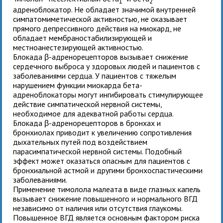
1
2
адреноблокатор. Не обладает значимой внутренней
симпатомиметической активностью, не оказывает
прямого депрессивного действия на миокард, не
обладает мембраностабилизирующей и
местноанестезирующей активностью.
Блокада β-адренорецепторов вызывает снижение
сердечного выброса у здоровых людей и пациентов с
заболеваниями сердца. У пациентов с тяжелым
нарушением функции миокарда бета-
адреноблокаторы могут ингибировать стимулирующее
действие симпатической нервной системы,
необходимое для адекватной работы сердца.
Блокада β-адренорецепторов в бронхах и
бронхиолах приводит к увеличению сопротивления
дыхательных путей под воздействием
парасимпатической нервной системы. Подобный
эффект может оказаться опасным для пациентов с
бронхиальной астмой и другими бронхоспастическими
заболеваниями.
Применение тимолола малеата в виде глазных капель
вызывает снижение повышенного и нормального ВГД
независимо от наличия или отсутствия глаукомы.
Повышенное ВГД является основным фактором риска