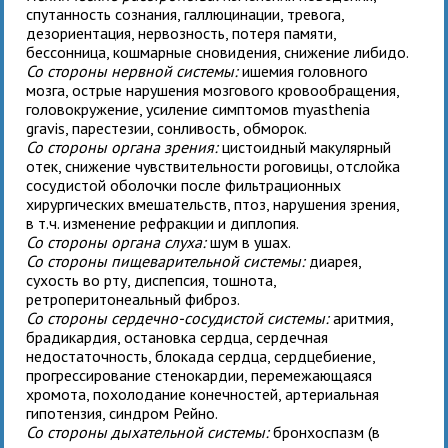
спутанность сознания, галлюцинации, тревога,
дезориентация, нервозность, потеря памяти,
бессонница, кошмарные сновидения, снижение либидо.
Со стороны нервной системы:
ишемия головного
мозга, острые нарушения мозгового кровообращения,
головокружение, усиление симптомов myasthenia
gravis, парестезии, сонливость, обморок.
Со стороны органа зрения:
цистоидный макулярный
отек, снижение чувствительности роговицы, отслойка
сосудистой оболочки после фильтрационных
хирургических вмешательств, птоз, нарушения зрения,
в т.ч. изменение рефракции и диплопия.
Со стороны органа слуха:
шум в ушах.
Со стороны пищеварительной системы:
диарея,
сухость во рту, диспепсия, тошнота,
ретроперитонеальный фиброз.
Со стороны сердечно-сосудистой системы:
аритмия,
брадикардия, остановка сердца, сердечная
недостаточность, блокада сердца, сердцебиение,
прогрессирование стенокардии, перемежающаяся
хромота, похолодание конечностей, артериальная
гипотензия, синдром Рейно.
Со стороны дыхательной системы:
бронхоспазм (в