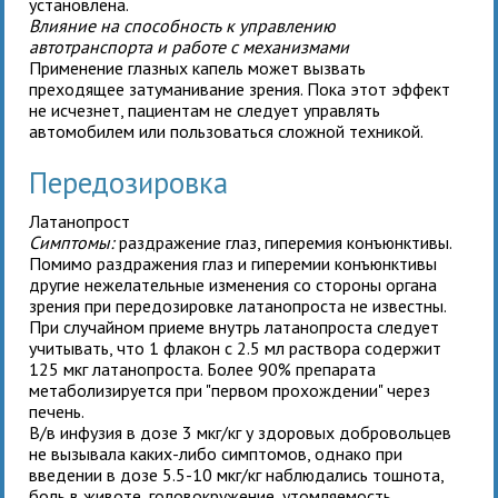
установлена.
Влияние на способность к управлению
автотранспорта и работе с механизмами
Применение глазных капель может вызвать
преходящее затуманивание зрения. Пока этот эффект
не исчезнет, пациентам не следует управлять
автомобилем или пользоваться сложной техникой.
Передозировка
Латанопрост
Симптомы:
раздражение глаз, гиперемия конъюнктивы.
Помимо раздражения глаз и гиперемии конъюнктивы
другие нежелательные изменения со стороны органа
зрения при передозировке латанопроста не известны.
При случайном приеме внутрь латанопроста следует
учитывать, что 1 флакон с 2.5 мл раствора содержит
125 мкг латанопроста. Более 90% препарата
метаболизируется при "первом прохождении" через
печень.
В/в инфузия в дозе 3 мкг/кг у здоровых добровольцев
не вызывала каких-либо симптомов, однако при
введении в дозе 5.5-10 мкг/кг наблюдались тошнота,
боль в животе, головокружение, утомляемость,