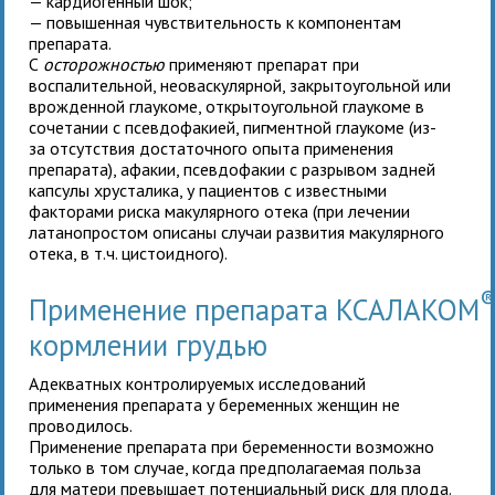
— кардиогенный шок;
— повышенная чувствительность к компонентам
препарата.
С
осторожностью
применяют препарат при
воспалительной, неоваскулярной, закрытоугольной или
врожденной глаукоме, открытоугольной глаукоме в
сочетании с псевдофакией, пигментной глаукоме (из-
за отсутствия достаточного опыта применения
препарата), афакии, псевдофакии с разрывом задней
капсулы хрусталика, у пациентов с известными
факторами риска макулярного отека (при лечении
латанопростом описаны случаи развития макулярного
отека, в т.ч. цистоидного).
Применение препарата КСАЛАКОМ
кормлении грудью
Адекватных контролируемых исследований
применения препарата у беременных женщин не
проводилось.
Применение препарата при беременности возможно
только в том случае, когда предполагаемая польза
для матери превышает потенциальный риск для плода.