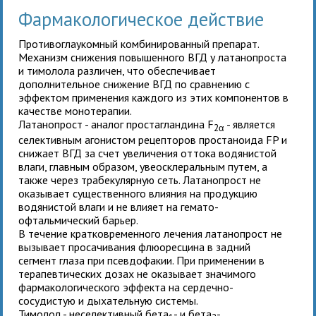
Фармакологическое действие
Противоглаукомный комбинированный препарат.
Механизм снижения повышенного ВГД у латанопроста
и тимолола различен, что обеспечивает
дополнительное снижение ВГД по сравнению с
эффектом применения каждого из этих компонентов в
качестве монотерапии.
Латанопрост
- аналог простагландина F
- является
2α
селективным агонистом рецепторов простаноида FP и
снижает ВГД за счет увеличения оттока водянистой
влаги, главным образом, увеосклеральным путем, а
также через трабекулярную сеть. Латанопрост не
оказывает существенного влияния на продукцию
водянистой влаги и не влияет на гемато-
офтальмический барьер.
В течение кратковременного лечения латанопрост не
вызывает просачивания флюоресцина в задний
сегмент глаза при псевдофакии. При применении в
терапевтических дозах не оказывает значимого
фармакологического эффекта на сердечно-
сосудистую и дыхательную системы.
Тимолол
- неселективный бета
- и бета
-