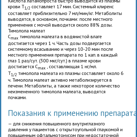
Кислота латанопроста быстро выводится из плазмы
крови T
составляет 17 мин. Системный клиренс
1/2
составляет приблизительно 7 мл/мин/кг. Метаболиты
выводятся, в основном, почками: после местного
применения с мочой выводится около 88% дозы.
Тимолола малеат
C
тимолола малеата в водянистой влаге
max
достигается через 1 ч. Часть дозы подвергается
системному всасыванию и через 10-20 мин после
местного применения препарата по 1 кап. в каждый
глаз 1 раз/сут. (300 мкг/сут.) в плазме крови
достигается C
, составляющая 1 нг/мл.
max
T
тимолола малеата из плазмы составляет около 6
1/2
ч. Тимолола малеат активно метаболизируется в
печени. Метаболиты, а также некоторое количество
неизмененного тимолола малеата, выводятся
почками.
Показания к применению препара
— для снижения повышенного внутриглазного
давления у пациентов с открытоугольной глаукомой и
повышенным офтальмотонусом при недостаточной