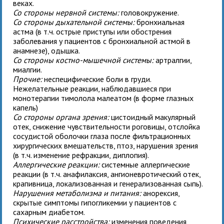
веках.
Со стороны нервной системы:
головокружение.
Со стороны дыхательной системы:
бронхиальная
астма (в т.ч. острые приступы или обострения
заболевания у пациентов с бронхиальной астмой в
анамнезе), одышка.
Со стороны костно-мышечной системы:
артралгии,
миалгии.
Прочие:
неспецифические боли в груди.
Нежелательные реакции, наблюдавшиеся при
монотерапии
тимолола малеатом
(в форме глазных
капель)
Со стороны органа зрения:
цистоидный макулярный
отек, снижение чувствительности роговицы, отслойка
сосудистой оболочки глаза после фильтрационных
хирургических вмешательств, птоз, нарушения зрения
(в т.ч. изменение рефракции, диплопия).
Аллергические реакции:
системные аллергические
реакции (в т.ч. анафилаксия, ангионевротический отек,
крапивница, локализованная и генерализованная сыпь).
Нарушения метаболизма и питания:
анорексия,
скрытые симптомы гипогликемии у пациентов с
сахарным диабетом.
Психические расстройства:
изменения поведения,