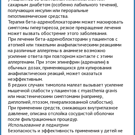
сахарным диабетом (особенно лабильного течения),
получающих инсулин или пероральные
гипогликемические средства.
Терапия бета-адреноблокаторами может маскировать
симптомы гипертиреоза, резкое прекращение лечения
может вызвать обострение этого заболевания.
При лечении бета-адреноблокторами у пациентов с
атопией или тяжелыми анафилактическими реакциями
на различные аллергены в анамнезе возможно
усиление ответа при повторном контакте с этими
аллергенами. При этом эпинефрин (адреналин) в
обычных дозах, применяющихся для купирования
анафилактических реакций, может оказаться
неэффективным.
В редких случаях тимолола малеат вызывает усиление
мышечной слабости у пациентов с myasthenia gravis
или миастеническими симптомами (например,
диплопией, птозом, генерализованной слабостью).
При применении средств, снижающих внутриглазное
давление, описана отслойка сосудистой оболочки
после фильтрационных процедур.
Использование в педиатрии
Безопасность и эффективность применения
у детей не