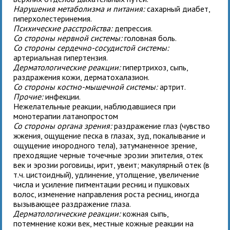
Нарушения метаболизма и питания:
сахарный диабет,
гиперхолестеринемия.
Психические расстройства:
депрессия.
Со стороны нервной системы:
головная боль.
Со стороны сердечно-сосудистой системы:
артериальная гипертензия.
Дерматологические реакции:
гипертрихоз, сыпь,
раздражения кожи, дерматохалазион.
Со стороны костно-мышечной системы:
артрит.
Прочие:
инфекции.
Нежелательные реакции, наблюдавшиеся при
монотерапии
латанопростом
Со стороны органа зрения:
раздражение глаз (чувство
жжения, ощущение песка в глазах, зуд, покалывание и
ощущение инородного тела), затуманенное зрение,
преходящие черные точечные эрозии эпителия, отек
век и эрозии роговицы, ирит, увеит; макулярный отек (в
т.ч. цистоидный), удлинение, утолщение, увеличение
числа и усиление пигментации ресниц и пушковых
волос, изменение направления роста ресниц, иногда
вызывающее раздражение глаза.
Дерматологические реакции:
кожная сыпь,
потемнение кожи век, местные кожные реакции на