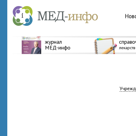
Нов
журнал
справо
МЕД-инфо
лекарств
Учрежд