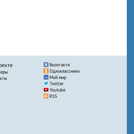
оекте
Вконтакте
Одноклассники
неры
Мой мир
акты
Twitter
Youtube
RSS