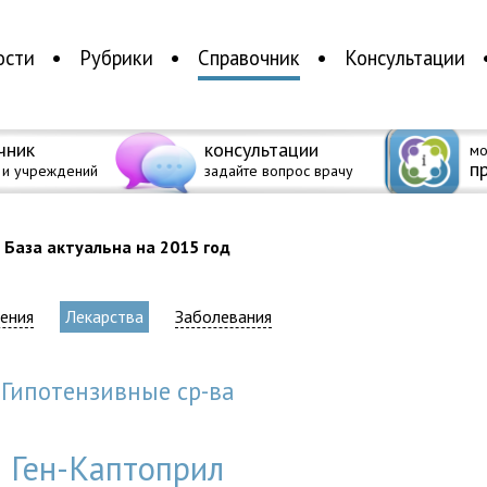
ости
Рубрики
Справочник
Консультации
чник
консультации
мо
п
 и учреждений
задайте вопрос врачу
База актуальна на 2015 год
ения
Лекарства
Заболевания
гипотензивные ср-ва
Ген-Каптоприл