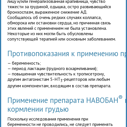
лицу и/или генерализованная крапивница, чувство
тяжести за грудиной, одышка, остро развивающийся
бронхоспазм, выраженное снижение АД.
Сообщалось об очень редких случаях коллапса,
обморока или остановки сердца, но причинная связь
этих явлений с применением
не была установлена.
Некоторые из них могли быть обусловлены
сопутствующей терапией или основным заболеванием.
Противопоказания к применению п
— беременность;
— период лактации (грудного вскармливания);
— повышенная чувствительность к трописетрону,
другим антагонистам 5-НТ
-рецепторов или любым
3
другим компонентам, входящим в состав препарата.
®
Применение препарата НАВОБАН
п
кормлении грудью
Поскольку исследования применения
при
беременности не проводились, не следует применять