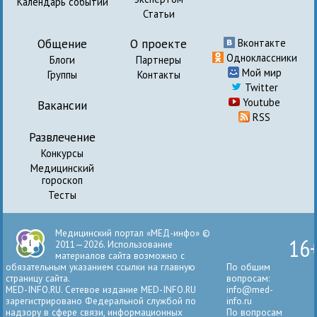
Календарь событий
Статьи
Общение
О проекте
Вконтакте
Одноклассники
Блоги
Партнеры
Мой мир
Группы
Контакты
Twitter
Youtube
Вакансии
RSS
Развлечение
Конкурсы
Медицинский
гороскоп
Тесты
Медицинский портал «МЕД-инфо» ©
16
2011—2026. Использование
материалов сайта возможно с
обязательным указанием ссылки на главную
По общим
страницу сайта.
вопросам:
MED-INFO.RU. Сетевое издание MED-INFO.RU
info@med-
зарегистрировано Федеральной службой по
info.ru
надзору в сфере связи, информационных
По вопросам