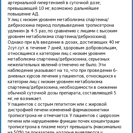
артериальной гипертензией в суточной дозе,
превышающей 10 мг, возможно дальнейшее
повышение АД.
У лиц с низким уровнем метаболизма спартеина/
дебризохина период полувыведения трописетрона
удлинен (в 4-5 раз, по сравнению с лицами с высоким
уровнем метаболизма спартеина/дебризохина).
Однако при в/в введении
в дозах, достигающих 40 мг
2сут.сут. в течение 7 дней, здоровым добровольцам,
относящимся к категории лиц с низким уровнем
метаболизма спартеина/дебризохина, серьезных
нежелательных явлений отмечено не было. Эти
наблюдения указывают на то, что при проведении 6-
дневных курсов лечения у пациентов, относящихся к
категории лиц с низким уровнем метаболизма
спартеина/дебризохина, необходимости в снижении
обычной суточной дозы препарата, составляющей 5
мг, не возникает.
У пациентов с острым гепатитом или с жировой
дистрофией печени изменений фармакокинетики
трописетрона не отмечается. У пациентов с циррозом
печени или нарушениями функции почек концентрации
трописетрона в плазме могут превышать (максимально
на 50%) те показатели, которые выявляются у