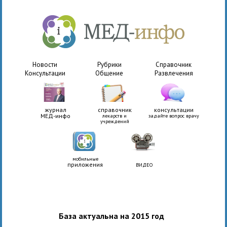
Новости
Рубрики
Справочник
Консультации
Общение
Развлечения
журнал
справочник
консультации
МЕД-инфо
лекарств и
задайте вопрос врачу
учреждений
мобильные
приложения
ВИДЕО
База актуальна на 2015 год