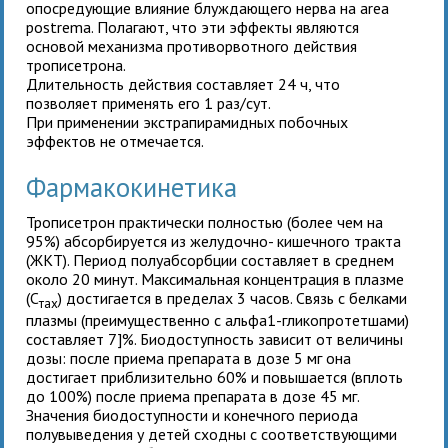
опосредующие влияние блуждающего нерва на area
postrema. Полагают, что эти эффекты являются
основой механизма противорвотного действия
трописетрона.
Длительность действия
составляет 24 ч, что
позволяет применять его 1 раз/сут.
При применении
экстрапирамидных побочных
эффектов не отмечается.
Фармакокинетика
Трописетрон практически полностью (более чем на
95%) абсорбируется из желудочно- кишечного тракта
(ЖКТ). Период полуабсорбции составляет в среднем
около 20 минут. Максимальная концентрация в плазме
(С
) достигается в пределах 3 часов. Связь с белками
тах
плазмы (преимущественно с альфа1-гликопротетшами)
составляет 7]%. Биодоступность зависит от величины
дозы: после приема препарата в дозе 5 мг она
достигает приблизительно 60% и повышается (вплоть
до 100%) после приема препарата в дозе 45 мг.
Значения биодоступности и конечного периода
полувыведения у детей сходны с соответствующими