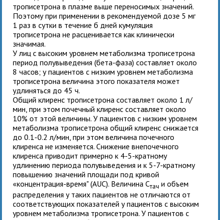
трописетрона в плазме выше переносимых значений.
Поэтому при применении
в рекомендуемой дозе 5 мг
1 раз в сутки в течение б дней кумуляция
трописетрона не расценивается как клинически
значимая.
У лиц с высоким уровнем метаболизма трописетрона
период полувыведения (бета-фаза) составляет около
8 часов; у пациентов с низким уровнем метаболизма
трописетрона величина этого показателя может
удлиняться до 45 ч.
Общий клиренс трописетрона составляет около 1 л/
мин, при этом почечный клиренс составляет около
10% от этой величины. У пациентов с низким уровнем
метаболизма трописетрона общий клиренс снижается
до 0.1-0.2 л/мин, при этом величина почечного
клиренса не изменяется. Снижение внепочечного
клиренса приводит примерно к 4-5-кратному
удлинению периода полувыведения и к 5-7-кратному
повышению значений площади под кривой
«концентрация-время" (AUC). Величина С
и объем
тач
распределения у таких пациентов не отличаются от
соответствующих показателей у пациентов с высоким
уровнем метаболизма трописетрона. У пациентов с