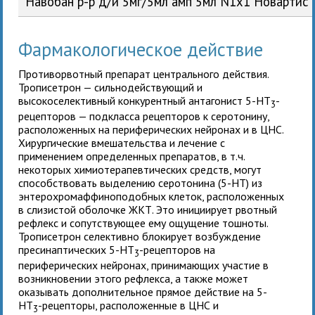
Навобан р-р д/и 5мг/5мл амп 5мл N1x1 Новарти
Фармакологическое действие
Противорвотный препарат центрального действия.
Трописетрон — сильнодействующий и
высокоселективный конкурентный антагонист 5-НТ
-
3
рецепторов — подкласса рецепторов к серотонину,
расположенных на периферических нейронах и в ЦНС.
Хирургические вмешательства и лечение с
применением определенных препаратов, в т.ч.
некоторых химиотерапевтических средств, могут
способствовать выделению серотонина (5-НТ) из
энтерохромаффиноподобных клеток, расположенных
в слизистой оболочке ЖКТ. Это инициирует рвотный
рефлекс и сопутствующее ему ощущение тошноты.
Трописетрон селективно блокирует возбуждение
пресинаптических 5-НТ
-рецепторов на
3
периферических нейронах, принимающих участие в
возникновении этого рефлекса, а также может
оказывать дополнительное прямое действие на 5-
НТ
-рецепторы, расположенные в ЦНС и
3