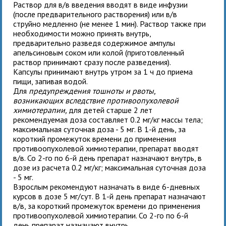
Раствор для в/в введения вводят в виде инфузии
(после предварительного растворения) или в/в
струйно медленно (не менее 1 мин). Раствор также при
необходимости можно принять внутрь,
предварительно разведя содержимое ампулы
апельсиновым соком или колой (приготовленный
раствор принимают сразу после разведения).
Капсулы принимают внутрь утром за 1 ч до приема
пищи, запивая водой.
Для
предупреждения тошноты и рвоты,
возникающих вследствие противоопухолевой
химиотерапии,
для
детей старше 2 лет
рекомендуемая доза составляет 0.2 мг/кг массы тела;
максимальная суточная доза - 5 мг. В 1-й день, за
короткий промежуток времени до применения
противоопухолевой химиотерапии, препарат вводят
в/в. Со 2-го по 6-й день препарат назначают внутрь, в
дозе из расчета 0.2 мг/кг; максимальная суточная доза
- 5 мг.
Взрослым
рекомендуют назначать
в виде 6-дневных
курсов в дозе 5 мг/сут. В 1-й день препарат назначают
в/в, за короткий промежуток времени до применения
противоопухолевой химиотерапии. Со 2-го по 6-й
день препарат назначают внутрь.