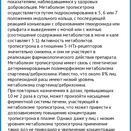
показателями, наблюдавшимися у здоровых
добровольцев. Метаболизм трописетрона
осуществляется путем гидроксилирования в 5, 6 или 7
положениях индольного кольца, с последующей
реакцией конъюгации с образованием глюкуронида или
сульфата и выведением с мочой или с желчью
(соотношение содержания метаболитов в моче и кале
составляет 5:1). Активность метаболитов
трописетрона в отношении 5-НТз-рецепторов
значительно снижена, и они не участвуют в
реализации фармакологического действия препарата.
Метаболизм трописетрона имеет связь с генетически
детерминированным полиморфизмом метаболизма
спартеина/дебризохина. Известно, что около 8% лиц
европеоидной расы имеют низкий уровень
метаболизма спартеина/дебризохина.
При повторных назначениях
в дозах, превышающих
10 мг 2 раза в сутки, может произойти насыщение
ферментной системы печени, участвующей в
метаболизме трописетрона, что может привести к
дозозависимому повышению концентрации
трописетрона в плазме. Однако даже у лиц с низким
уровнем метаболизма трописетрона применение
таких доз
не приводило к увеличению концентрации