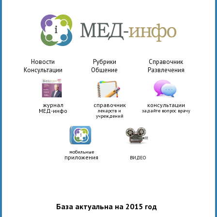
Новости
Рубрики
Справочник
Консультации
Общение
Развлечения
журнал
справочник
консультации
МЕД-инфо
лекарств и
задайте вопрос врачу
учреждений
мобильные
приложения
ВИДЕО
База актуальна на 2015 год