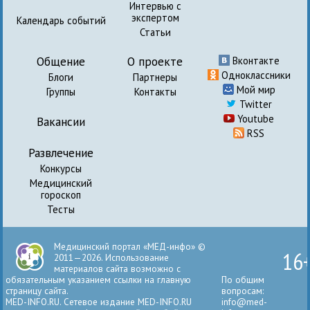
Интервью с
экспертом
Календарь событий
Статьи
Общение
О проекте
Вконтакте
Одноклассники
Блоги
Партнеры
Мой мир
Группы
Контакты
Twitter
Youtube
Вакансии
RSS
Развлечение
Конкурсы
Медицинский
гороскоп
Тесты
Медицинский портал «МЕД-инфо» ©
16
2011—2026. Использование
материалов сайта возможно с
обязательным указанием ссылки на главную
По общим
страницу сайта.
вопросам:
MED-INFO.RU. Сетевое издание MED-INFO.RU
info@med-