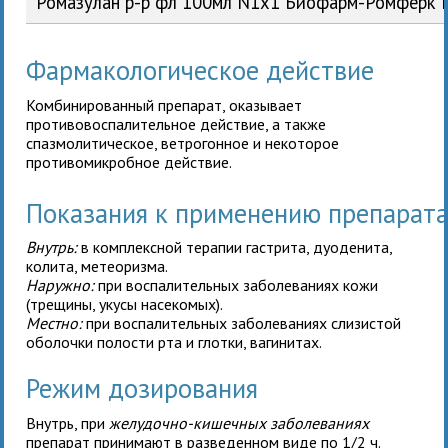
Ромазулан р-р фл 100мл N1x1 Биофарм-Ромферк
Фармакологическое действие
Комбинированный препарат, оказывает
противовоспалительное действие, а также
спазмолитическое, ветрогонное и некоторое
противомикробное действие.
Показания к применению препара
Внутрь:
в комплексной терапии гастрита, дуоденита,
колита, метеоризма.
Наружно:
при воспалительных заболеваниях кожи
(трещины, укусы насекомых).
Местно:
при воспалительных заболеваниях слизистой
оболочки полости рта и глотки, вагинитах.
Режим дозирования
Внутрь, при
желудочно-кишечных заболеваниях
препарат принимают в разведенном виде по 1/2 ч.