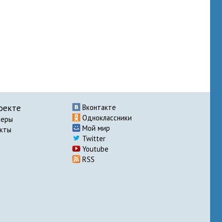
оекте
Вконтакте
Одноклассники
неры
Мой мир
акты
Twitter
Youtube
RSS