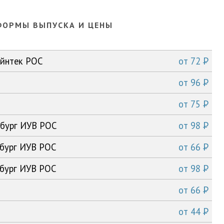
ФОРМЫ ВЫПУСКА И ЦЕНЫ
P
айнтек РОС
от
72
P
от
96
P
от
75
P
рбург ИУВ РОС
от
98
P
рбург ИУВ РОС
от
66
P
рбург ИУВ РОС
от
98
P
от
66
P
от
44