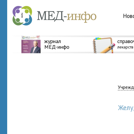
Нов
журнал
справо
МЕД-инфо
лекарств
Учрежд
Жел