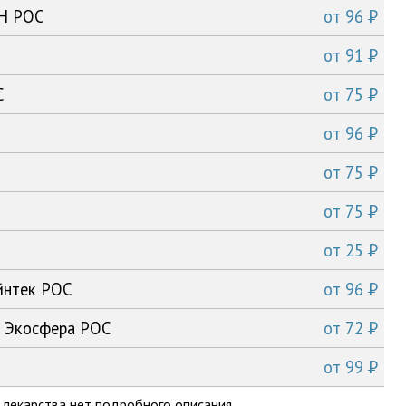
P
АН РОС
от
96
P
от
91
P
С
от
75
P
от
96
P
от
75
P
от
75
P
от
25
P
йнтек РОС
от
96
P
1 Экосфера РОС
от
72
P
от
99
 лекарства нет подробного описания.