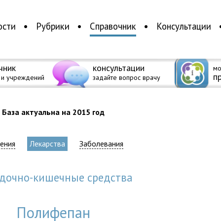
ости
Рубрики
Справочник
Консультации
чник
консультации
мо
п
 и учреждений
задайте вопрос врачу
База актуальна на 2015 год
ения
Лекарства
Заболевания
удочно-кишечные средства
Полифепан