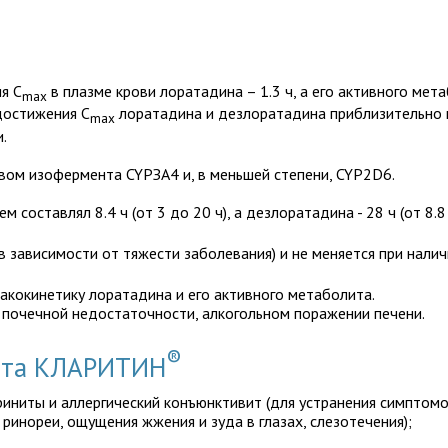
я C
в плазме крови лоратадина – 1.3 ч, а его активного мета
max
достижения C
лоратадина и дезлоратадина приблизительно н
max
.
ом изофермента CYPЗА4 и, в меньшей степени, CYP2D6.
 составлял 8.4 ч (от 3 до 20 ч), а дезлоратадина - 28 ч (от 8.8 
в зависимости от тяжести заболевания) и не меняется при нали
акокинетику лоратадина и его активного метаболита.
 почечной недостаточности, алкогольном поражении печени.
®
рата КЛАРИТИН
риниты и аллергический конъюнктивит (для устранения симптомо
 ринореи, ощущения жжения и зуда в глазах, слезотечения);