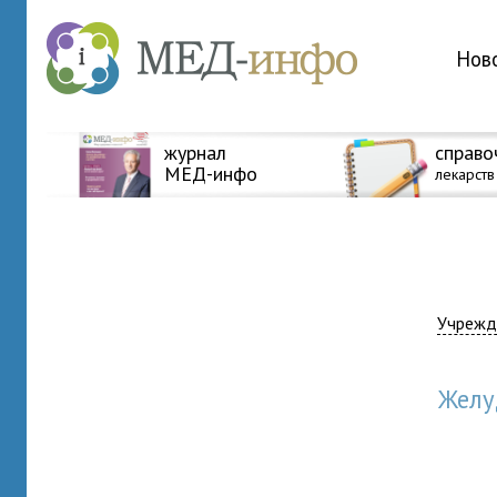
Нов
журнал
справо
МЕД-инфо
лекарств
Учрежд
Жел