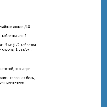
2 чайные ложки /10
 таблетки или 2
кг
- 5 мг (1/2 таблетки
 сиропа) 1 раз/сут.
астотой, что и при
лись: головная боль,
при применении