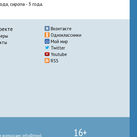
да, сиропа - 3 года.
оекте
Вконтакте
Одноклассники
неры
Мой мир
акты
Twitter
Youtube
RSS
16+
 вопросам: info@med-