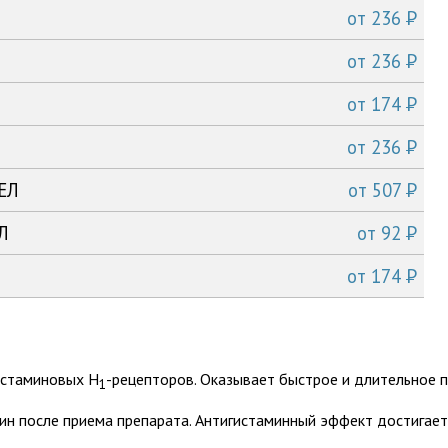
P
от
236
P
от
236
P
от
174
P
от
236
P
БЕЛ
от
507
P
Л
от
92
P
от
174
истаминовых H
-рецепторов. Оказывает быстрое и длительное 
1
ин после приема препарата. Антигистаминный эффект достигает