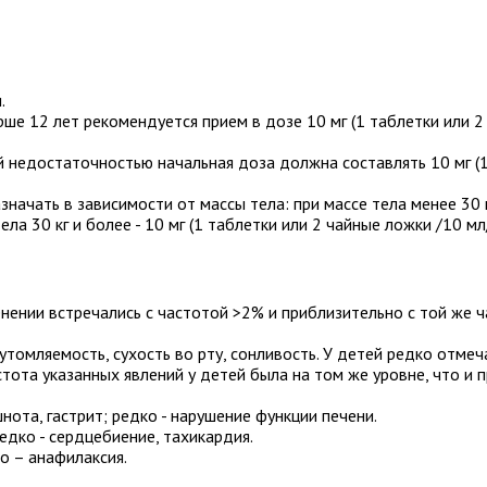
.
рше 12 лет
рекомендуется прием
в дозе 10 мг (1 таблетки или 
ой недостаточностью
начальная доза должна составлять 10 мг (1
значать в зависимости от массы тела: при
массе тела менее 30 
ела 30 кг и более
- 10 мг (1 таблетки или 2 чайные ложки /10 мл/
енении
встречались с частотой >2% и приблизительно с той же ч
утомляемость, сухость во рту, сонливость. У детей редко отмеча
стота указанных явлений у детей была на том же уровне, что и 
нота, гастрит; редко - нарушение функции печени.
едко - сердцебиение, тахикардия.
ко – анафилаксия.