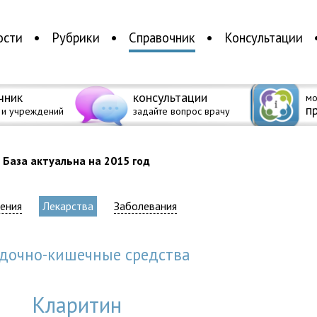
ости
Рубрики
Справочник
Консультации
чник
консультации
мо
п
 и учреждений
задайте вопрос врачу
База актуальна на 2015 год
ения
Лекарства
Заболевания
удочно-кишечные средства
Кларитин