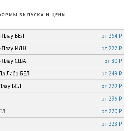
ФОРМЫ ВЫПУСКА И ЦЕНЫ
P
г-Плау БЕЛ
от
264
P
г-Плау ИДН
от
222
P
г-Плау США
от
80
P
-Пл Лабо БЕЛ
от
249
P
Плау БЕЛ
от
229
P
от
236
P
БЕЛ
от
220
P
от
228