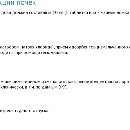
кции почек
доза должна составлять 10 мг (1 таблетки или 2 чайные ложки 
аствором натрия хлорида), прием адсорбентов (измельченного 
водится при помощи гемодиализа.
ом или циметидином отмечалось повышение концентрации лорат
линически, в т.ч. по данным ЭКГ.
езрецептурного отпуска.