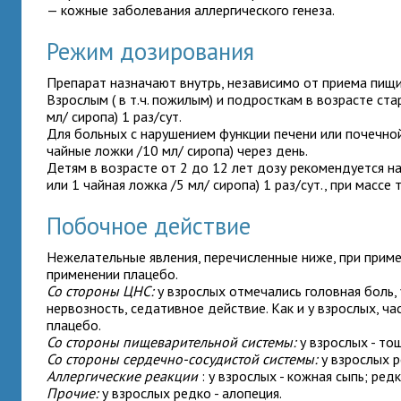
— кожные заболевания аллергического генеза.
Режим дозирования
Препарат назначают внутрь, независимо от приема пищи
Взрослым ( в т.ч. пожилым) и подросткам в возрасте ста
мл/ сиропа) 1 раз/сут.
Для
больных с нарушением функции печени или почечн
чайные ложки /10 мл/ сиропа) через день.
Детям в возрасте от 2 до 12 лет
дозу
рекомендуется на
или 1 чайная ложка /5 мл/ сиропа) 1 раз/сут., при
массе т
Побочное действие
Нежелательные явления, перечисленные ниже, при прим
применении плацебо.
Со стороны ЦНС:
у взрослых отмечались головная боль, 
нервозность, седативное действие. Как и у взрослых, ча
плацебо.
Со стороны пищеварительной системы:
у взрослых - тош
Со стороны сердечно-сосудистой системы:
у взрослых р
Аллергические реакции
: у взрослых - кожная сыпь; ред
Прочие:
у взрослых редко - алопеция.