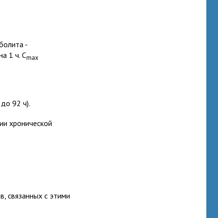
болита -
а 1 ч. C
max
до 92 ч).
чии хронической
в, связанных с этими