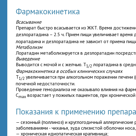
Фармакокинетика
Всасывание
Препарат быстро всасывается из ЖКТ. Время достижени
дезлоратадина – 2.5 ч. Прием пищи увеличивает время 
лоратадина и дезлоратадина не зависит от приема пищи
Метаболизм
Лоратадин метаболизируется в дезлоратадин посредств
Выведение
Выводится с мочой и с желчью. Т
лоратадина в среднем
1/2
Фармакокинетика в особых клинических случаях
Т
увеличивается при алкогольном поражении печени (
1/2
почечной недостаточности.
Проведение гемодиализа не оказывало влияния на фарм
C
возрастает у пожилых пациентов, при хронической
max
Показания к применению препа
— сезонный (поллиноз) и круглогодичный аллергические 
заболеваниями - чиханья, зуда слизистой оболочки носа,
— хроническая идиопатическая крапивница;