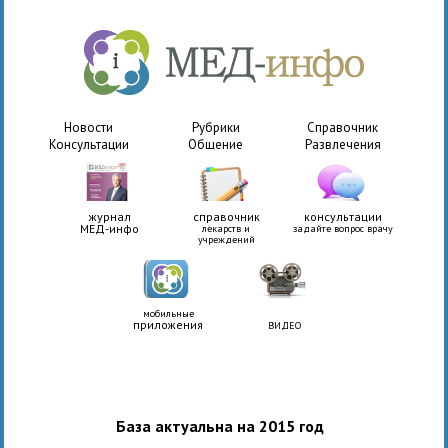
Новости
Рубрики
Справочник
Консультации
Общение
Развлечения
журнал
справочник
консультации
МЕД-инфо
лекарств и
задайте вопрос врачу
учреждений
мобильные
приложения
ВИДЕО
База актуальна на 2015 год