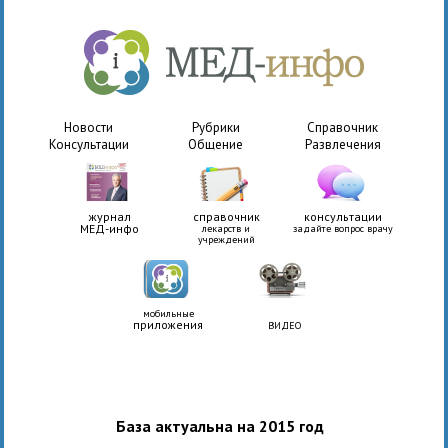
Новости
Рубрики
Справочник
Консультации
Общение
Развлечения
журнал
справочник
консультации
МЕД-инфо
лекарств и
задайте вопрос врачу
учреждений
мобильные
приложения
ВИДЕО
База актуальна на 2015 год