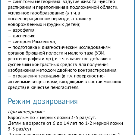
— симптомы метеоризма: вздутие живота, чувство
распирания и переполнения в подложечной области,
усиленное гаообразование (в т.ч. в
послеоперационном периоде, а также у
новорожденных и грудных детей);
— аэрофагия;
— диспепсия;
— синдром Рэмхельда;
— подготовка к диагностическим исследованиям
органов брюшной полости и малого таза (УЗИ,
рентгенография и др.), в т.ч. в качестве добавки к
суспензиям контрастных средств для получения
изображения методом двойного контрастирования;
— отравления тензидами (в т.ч. поверхностно-
активными веществами, входящими в состав моющих
средств) в качестве пеногасителя.
Режим дозирования
При метеоризме:
Взрослым
по 2 мерных ложки 3-5 раз/сут.
Детям в возрасте от 6 до 14 лет
по 1-2 мерной ложки
3-5 раз/сут.
Детям грудного и младшего возраста
назначают по 1