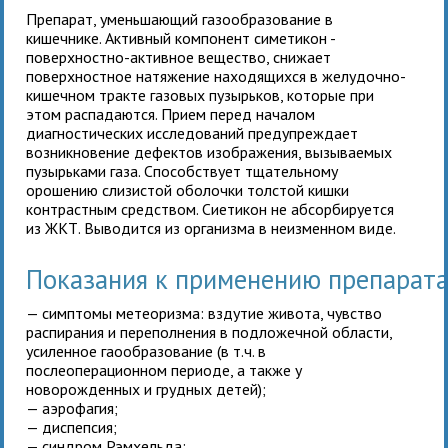
Препарат, уменьшающий газообразование в
кишечнике. Активный компонент симетикон -
поверхностно-активное вещество, снижает
поверхностное натяжение находящихся в желудочно-
кишечном тракте газовых пузырьков, которые при
этом распадаются. Прием
перед началом
диагностических исследований предупреждает
возникновение дефектов изображения, вызываемых
пузырьками газа. Способствует тщательному
орошению слизистой оболочки толстой кишки
контрастным средством. Сиетикон не абсорбируется
из ЖКТ. Выводится из организма в неизменном виде.
Показания к применению препара
— симптомы метеоризма: вздутие живота, чувство
распирания и переполнения в подложечной области,
усиленное гаообразование (в т.ч. в
послеоперационном периоде, а также у
новорожденных и грудных детей);
— аэрофагия;
— диспепсия;
— синдром Рэмхельда;