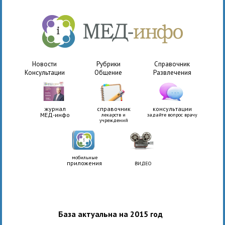
Новости
Рубрики
Справочник
Консультации
Общение
Развлечения
журнал
справочник
консультации
МЕД-инфо
лекарств и
задайте вопрос врачу
учреждений
мобильные
приложения
ВИДЕО
База актуальна на 2015 год