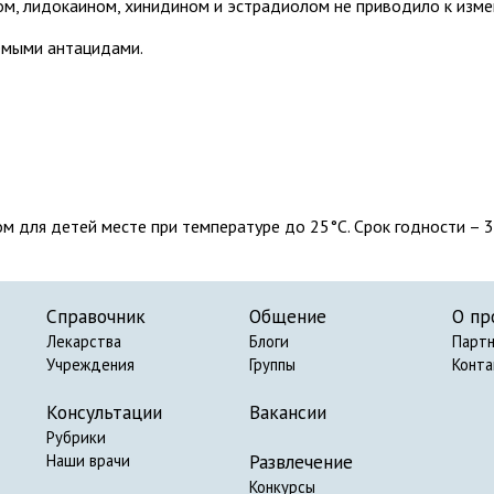
м, лидокаином, хинидином и эстрадиолом не приводило к изм
емыми антацидами.
ом для детей месте при температуре до 25°C. Срок годности – 3
Справочник
Общение
О пр
Лекарства
Блоги
Парт
Учреждения
Группы
Конт
Консультации
Вакансии
Рубрики
Развлечение
Наши врачи
Конкурсы