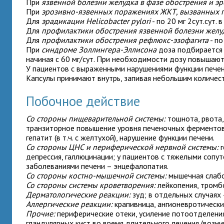
При
язвенной болезни желудка в фазе обострения и э
При
эрозивно-язвенных поражениях ЖКТ, вызванных
Для
эрадикации Helicobacter pylori
- по 20 мг 2сут.сут.
Для
профилактики обострения язвенной болезни желу
Для
профилактики обострения рефлюкс-эзофагита
- по
При
синдроме Золлингера-Эллисона
доза подбирается 
начиная с 60 мг/сут. При необходимости дозу повышают 
У пациентов с
выраженными нарушениями функции пече
Капсулы принимают внутрь, запивая небольшим количес
Побочное действие
Со стороны пищеварительной системы:
тошнота, рвота, 
транзиторное повышение уровня печеночных ферментов
гепатит (в т.ч. с желтухой), нарушение функции печени.
Со стороны ЦНС и периферической нервной системы:
г
депрессия, галлюцинации; у пациентов с тяжелыми со
заболеваниями печени – энцефалопатия.
Со стороны костно-мышечной системы:
мышечная слабос
Со стороны системы кроветворения:
лейкопения, тромбо
Дерматологические реакции:
зуд; в отдельных случаях
Аллергические реакции:
крапивница, ангионевротически
Прочие:
периферические отеки, усиление потоотделения
гландулярных кист во время длительного лечения (возни