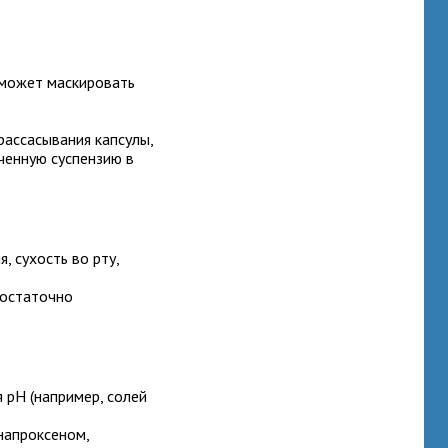
может маскировать
рассасывания капсулы,
ченную суспензию в
, сухость во рту,
достаточно
 pH (например, солей
напроксеном,