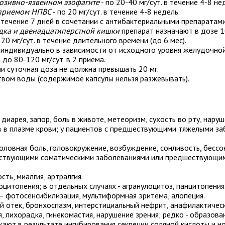
розивно-язвенном эзофагите
- по 20-40 мг/сут. в течение 4-8 не
 приемом НПВС
- по 20 мг/сут. в течение 4-8 недель.
 в течение 7 дней в сочетании с антибактериальными препаратами
дка и двенадцатиперстной кишки
препарат назначают в дозе 10
 20 мг/сут. в течение длительного времени (до 6 мес).
индивидуально в зависимости от исходного уровня желудочной
до 80-120 мг/сут. в 2 приема.
ни
суточная доза не должна превышать 20 мг.
твом воды (содержимое капсулы нельзя разжевывать).
диарея, запор, боль в животе, метеоризм, сухость во рту, наруш
 в плазме крови; у пациентов с предшествующими тяжелыми за
оловная боль, головокружение, возбуждение, сонливость, бессон
путствующими соматическими заболеваниями или предшествующ
ть, миалгия, артралгия.
цитопения; в отдельных случаях - агранулоцитоз, панцитопения
 – фотосенсибилизация, мультиформная эритема, алопеция.
й отек, бронхоспазм, интерстициальный нефрит, анафилактичес
, лихорадка, гинекомастия, нарушение зрения; редко - образов
кают в результате ингибирования секреции соляной кислоты и н