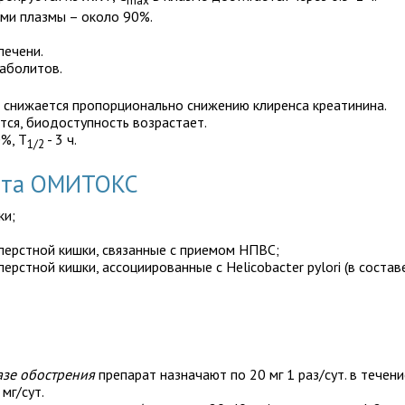
max
ами плазмы – около 90%.
печени.
таболитов.
 снижается пропорционально снижению клиренса креатинина.
тся, биодоступность возрастает.
%, T
- 3 ч.
1/2
рата ОМИТОКС
ки;
ерстной кишки, связанные с приемом НПВС;
стной кишки, ассоциированные с Helicobacter pylori (в состав
азе обострения
препарат назначают по 20 мг 1 раз/сут. в течени
мг/сут.