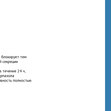
и блокирует тем
й секреции
 течение 24 ч,
ерпазола
ивность полностью