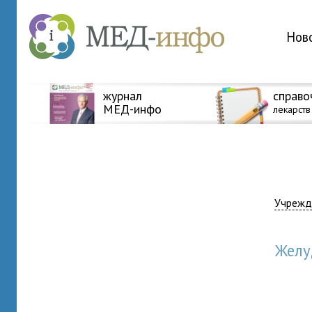
Нов
журнал
справо
МЕД-инфо
лекарств
Учрежд
Жел