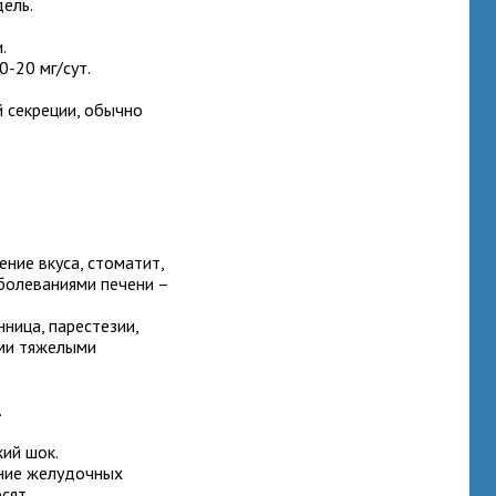
дель.
.
-20 мг/сут.
 секреции, обычно
ение вкуса, стоматит,
болеваниями печени –
ница, парестезии,
ими тяжелыми
.
кий шок.
ание желудочных
осят