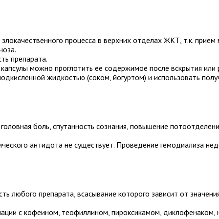
злокачественного процесса в верхних отделах ЖКТ, т.к. прием
ноза.
ть препарата.
капсулы можно проглотить ее содержимое после вскрытия или 
одкисленной жидкостью (соком, йогуртом) и использовать полу
головная боль, спутанность сознания, повышение потоотделения
ческого антидота не существует. Проведение гемодиализа не
ть любого препарата, всасывание которого зависит от значения
бинации с кофеином, теофиллином, пироксикамом, диклофенаком, 