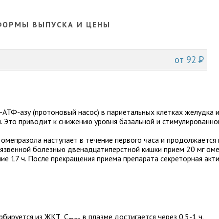
ФОРМЫ ВЫПУСКА И ЦЕНЫ
P
от
92
-АТФ-азу (протоновый насос) в париетальных клетках желудка 
. Это приводит к снижению уровня базальной и стимулированно
омепразола наступает в течение первого часа и продолжается в
с язвенной болезнью двенадцатиперстной кишки прием 20 мг ом
е 17 ч. После прекращения приема препарата секреторная акт
рбируется из ЖКТ, C
в плазме достигается через 0.5-1 ч.