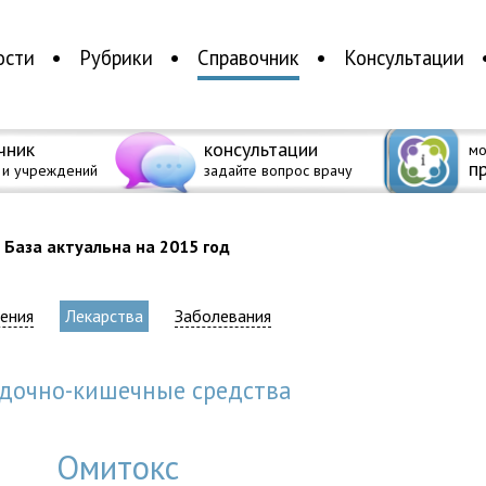
ости
Рубрики
Справочник
Консультации
чник
консультации
мо
п
 и учреждений
задайте вопрос врачу
База актуальна на 2015 год
ения
Лекарства
Заболевания
удочно-кишечные средства
Омитокс