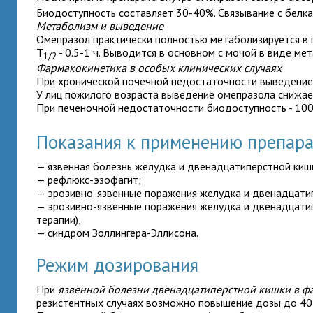
Биодоступность составляет 30-40%. Связывание с белк
Метаболизм и выведение
Омепразол практически полностью метаболизируется в 
T
- 0.5-1 ч. Выводится в основном с мочой в виде ме
1/2
Фармакокинетика в особых клинических случаях
При хронической почечной недостаточности выведение
У лиц пожилого возраста выведение омепразола снижае
При печеночной недостаточности биодоступность - 100
Показания к применению препа
— язвенная болезнь желудка и двенадцатиперстной киш
— рефлюкс-эзофагит;
— эрозивно-язвенные поражения желудка и двенадцатип
— эрозивно-язвенные поражения желудка и двенадцатипер
терапии);
— синдром Золлингера-Эллисона.
Режим дозирования
При
язвенной болезни двенадцатиперстной кишки в ф
резистентных случаях возможно повышение дозы до 40 