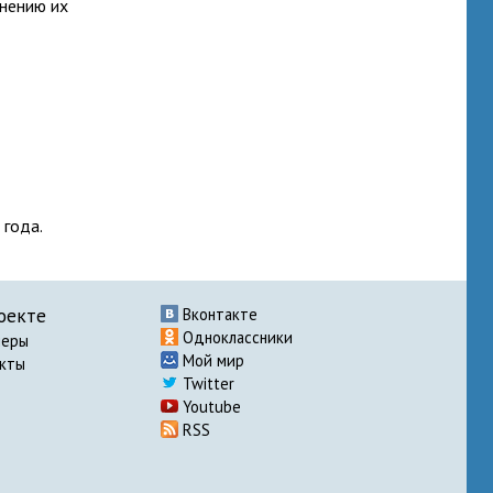
енению их
 года.
оекте
Вконтакте
Одноклассники
неры
Мой мир
акты
Twitter
Youtube
RSS