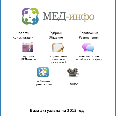
Новости
Рубрики
Справочник
Консультации
Общение
Развлечения
журнал
справочник
консультации
МЕД-инфо
лекарств и
задайте вопрос врачу
учреждений
мобильные
приложения
ВИДЕО
База актуальна на 2015 год