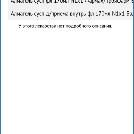
Алмагель сусп фл 170мл N1x1 Фармах/Трояфарм 
Алмагель сусп д/приема внутрь фл 170мл N1x1 Б
У этого лекарства нет подробного описания.