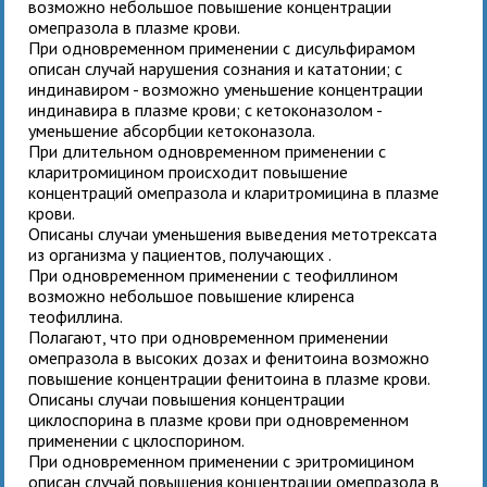
возможно небольшое повышение концентрации
омепразола в плазме крови.
При одновременном применении с дисульфирамом
описан случай нарушения сознания и кататонии; с
индинавиром - возможно уменьшение концентрации
индинавира в плазме крови; с кетоконазолом -
уменьшение абсорбции кетоконазола.
При длительном одновременном применении с
кларитромицином происходит повышение
концентраций омепразола и кларитромицина в плазме
крови.
Описаны случаи уменьшения выведения метотрексата
из организма у пациентов, получающих
.
При одновременном применении с теофиллином
возможно небольшое повышение клиренса
теофиллина.
Полагают, что при одновременном применении
омепразола в высоких дозах и фенитоина возможно
повышение концентрации фенитоина в плазме крови.
Описаны случаи повышения концентрации
циклоспорина в плазме крови при одновременном
применении с цклоспорином.
При одновременном применении с эритромицином
описан случай повышения концентрации омепразола в