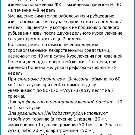
язвенных поражениях ЖКТ, вызванных приемом НПВС
- в течение 4-8 недель.
Уменьшение симптомов заболевания и рубцевание
язвы в большинстве случаев происходит в пределах 2
недель. Пациентам, у которых не произошло полного
рубцевания язвы после двухнедельного курса, лечение
следует продолжить еще 2 недели.
Больным, резистентным к лечению другими
противоязвенными лекарственными средствами,
назначают по 40 мг в сутки. Курс лечения при язвенной
болезни двенадцатиперстной кишки - 4 недели, при
язвенной болезни желудка и рефлюкс-эзофагите - 8
недель.
При
синдроме Золлингера - Элиссона
- обычно по 60
мг 1 раз в сутки; при необходимости дозу
увеличивают до 80-120 мг/сут.ки (дозу делят на 2
приема).
Для
профилактики рецидивов язвенной болезни
- 10
мг 1 раз в сутки.
Для
эрадикации Helicobacter pylori
используют
«тройную» терапию (в течение 1 недели:
20 мг,
амоксициллин 1 г, кларитромицин 500 мг — по 2 раза в
сутки; либо
20 мг, кларитромицин 250 мг,