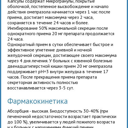
Капсулы
содержат микрогранулы, покрытые
оболочкой, постепенное высвобождение и начало
действия омепразола начинается через 1 час после
приема, достигает максимума через 2 часа,
сохраняется в течение 24 часов и более.
Ингибирование 50% максимальной секреции после
однократного приема 20 мг препарата продолжается
24 часа.
Однократный прием в сутки обеспечивает быстрое и
эффективное угнетение дневной и ночной
желудочной секреции, достигающее своего максимума
через 4 дня лечения. У больных с язвенной болезнью
двенадцатиперстной кишки прием 20 мг омепразола
поддерживает рН=3 внутри желудка в течение 17
часов. После прекращения приема препарата
секреторная активность полностью
восстанавливается через 3-5 сут.
Фармакокинетика
Абсорбция - высокая. Биодоступность 30-40% (при
печеночной недостаточности возрастает практически
до 100 %), увеличивается у людей пожилого возраста
и у больных с нарушениями функций печени,