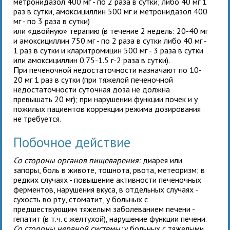
метронидазол 400 мг - по 2 раза в сутки; либо
40 мг 1
раз в сутки, амоксициллин 500 мг и метронидазол 400
мг - по 3 раза в сутки)
или «двойную» терапию (в течение 2 недель:
20-40 мг
и амоксициллин 750 мг - по 2 раза в сутки либо
40 мг -
1 раз в сутки и кларитромицин 500 мг - 3 раза в сутки
или амоксициллин 0.75-1.5 г-2 раза в сутки).
При
печеночной недостаточности
назначают по 10-
20 мг 1 раз в сутки (при тяжелой печеночной
недостаточности суточная доза не должна
превышать 20 мг); при
нарушении функции почек
и у
пожилых пациентов
коррекции режима дозирования
не требуется.
Побочное действие
Со стороны органов пищеварения:
диарея или
запоры, боль в животе, тошнота, рвота, метеоризм; в
редких случаях - повышение активности печеночных
ферментов, нарушения вкуса, в отдельных случаях -
сухость во рту, стоматит, у больных с
предшествующим тяжелым заболеванием печени -
гепатит (в т.ч. с желтухой), нарушение функции печени.
Со стороны нервной системы:
у больных с тяжелыми