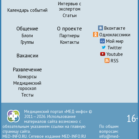
Интервью с
экспертом
Календарь событий
Статьи
Общение
О проекте
Вконтакте
Одноклассники
Блоги
Партнеры
Мой мир
Группы
Контакты
Twitter
Youtube
Вакансии
RSS
Развлечение
Конкурсы
Медицинский
гороскоп
Тесты
Медицинский портал «МЕД-инфо» ©
16
2011—2026. Использование
материалов сайта возможно с
обязательным указанием ссылки на главную
По общим
страницу сайта.
вопросам:
MED-INFO.RU. Сетевое издание MED-INFO.RU
info@med-