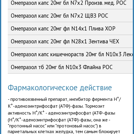
Омепразол капс 20мг бл N7x2 Произв. мед. РОС
Омепразол капс 20мг бл N7x2 ЩВЗ РОС
Омепразол капс 20мг фл N14x1 Плива ХОР
Омепразол капс 20мг фл N28x1 Зентива ЧЕХ
Омепразол капс кишечнораств 20мг бл N10x3 Ле
Омепразол тб 20мг бл N10x3 Флайна РОС
Фармакологическое действие
+
- противоязвенный препарат, ингибитор фермента Н
/
+
К
-аденозинтрифосфат (АТФ)-фазы. Тормозит
+
+
активность Н
/К
- аденозинтрифосфат (АТФ-фазы
+
+
(Н
/К
-аденозинтрифосфат (АТФ)-фазы, она же -
"протонный насос" или "протоновый насос") в
париетальных клетках желудка, тем самым блокирует