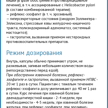
кишки (в фазе обострения и противорецидивное
лечение), в т.ч. ассоциированные с Helicobacter pylori
(в составе комбинированной терапии);
— рефлюкс-эзофагит (в т. ч. эрозивный).
— гиперсекреторные состояния (синдром Золлингера -
Эллисона, стрессовые язвы желудочно-кишечного
тракта, полиэндокринный аденоматоз, системный
мастоцитоз);
— гастропатия, вызванная приемом нестероидных
противовоспалительных препаратов.
Режим дозирования
Внутрь, капсулы обычно принимают утром, не
разжевывая, запивая небольшим количеством воды
(непосредственно перед едой).
При
обострении язвенной болезни, рефлюкс-
эзофагите и гастропатии, вызванной приемом НПВС
-
20 мг 1 раз в сутки. Пациентам с тяжелым течением
рефлюкс-эзофагита дозу увеличивают до 40 мг 1 раз
в сутки. Курс лечения при язвенной болезни
двенадцатиперстной кишки - 2-4 недели, при
необходимости - 4-5 недель; при язвенной болезни
желудка, при рефлюкс-эзофагите, при эрозивно-