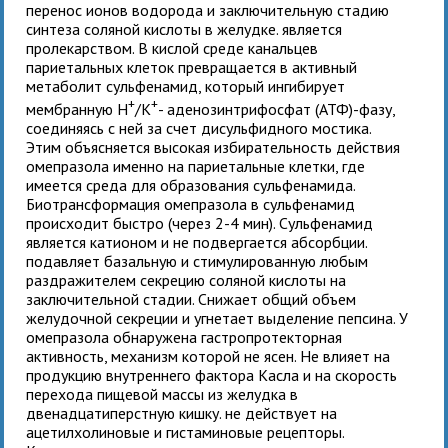
перенос ионов водорода и заключительную стадию
синтеза соляной кислоты в желудке.
является
пролекарством. В кислой среде канальцев
париетальных клеток
превращается в активный
метаболит сульфенамид, который ингибирует
+
+
мембранную Н
/К
- аденозинтрифосфат (АТФ)-фазу,
соединяясь с ней за счет дисульфидного мостика.
Этим объясняется высокая избирательность действия
омепразола именно на париетальные клетки, где
имеется среда для образования сульфенамида.
Биотрансформация омепразола в сульфенамид
происходит быстро (через 2-4 мин). Сульфенамид
является катионом и не подвергается абсорбции.
подавляет базальную и стимулированную любым
раздражителем секрецию соляной кислоты на
заключительной стадии. Снижает общий объем
желудочной секреции и угнетает выделение пепсина. У
омепразола обнаружена гастропротекторная
активность, механизм которой не ясен. Не влияет на
продукцию внутреннего фактора Касла и на скорость
перехода пищевой массы из желудка в
двенадцатиперстную кишку.
не действует на
ацетилхолиновые и гистаминовые рецепторы.