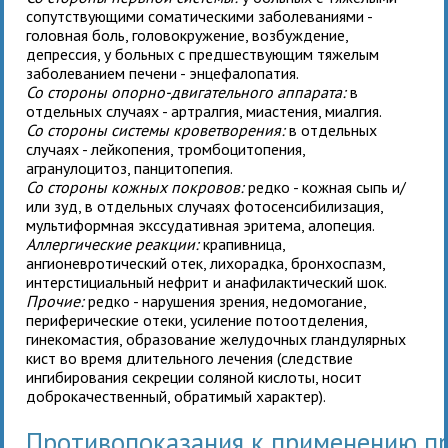
сопутствующими соматическими заболеваниями -
головная боль, головокружение, возбуждение,
депрессия, у больных с предшествующим тяжелым
заболеванием печени - энцефалопатия.
Со стороны опорно-двигательного аппарата:
в
отдельных случаях - артралгия, миастения, миалгия.
Со стороны системы кроветворения:
в отдельных
случаях - лейкопения, тромбоцитопения,
агранулоцитоз, панцитопепия.
Со стороны кожных покровов:
редко - кожная сыпь и/
или зуд, в отдельных случаях фотосенсибилизация,
мультиформная экссудативная эритема, алопеция.
Аллергические реакции:
крапивница,
ангионевротический отек, лихорадка, бронхоспазм,
интерстициальный нефрит и анафилактический шок.
Прочие:
редко - нарушения зрения, недомогание,
периферические отеки, усиление потоотделения,
гинекомастия, образование желудочных гландулярных
кист во время длительного лечения (следствие
ингибирования секреции соляной кислоты, носит
доброкачественный, обратимый характер).
Противопоказания к применению 