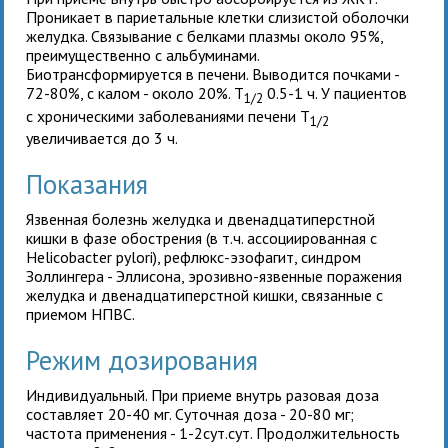
Проникает в париетальные клетки слизистой оболочки
желудка. Связывание с белками плазмы около 95%,
преимущественно с альбуминами.
Биотрансформируется в печени. Выводится почками -
72-80%, с калом - около 20%. T
0.5-1 ч. У пациентов
1/2
с хроническими заболеваниями печени T
1/2
увеличивается до 3 ч.
Показания
Язвенная болезнь желудка и двенадцатиперстной
кишки в фазе обострения (в т.ч. ассоциированная с
Helicobacter pylori), рефлюкс-эзофагит, синдром
Золлингера - Эллисона, эрозивно-язвенные поражения
желудка и двенадцатиперстной кишки, связанные с
приемом НПВС.
Режим дозирования
Индивидуальный. При приеме внутрь разовая доза
составляет 20-40 мг. Суточная доза - 20-80 мг;
частота применения - 1-2сут.сут. Продолжительность