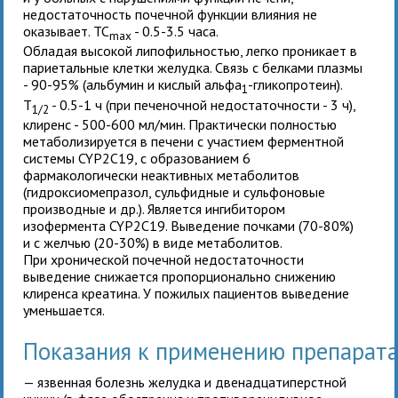
недостаточность почечной функции влияния не
оказывает. TC
- 0.5-3.5 часа.
max
Обладая высокой липофильностью, легко проникает в
париетальные клетки желудка. Связь с белками плазмы
- 90-95% (альбумин и кислый альфа
-гликопротеин).
1
T
- 0.5-1 ч (при печеночной недостаточности - 3 ч),
1/2
клиренс - 500-600 мл/мин. Практически полностью
метаболизируется в печени с участием ферментной
системы CYP2C19, с образованием 6
фармакологически неактивных метаболитов
(гидроксиомепразол, сульфидные и сульфоновые
производные и др.). Является ингибитором
изофермента CYP2C19. Выведение почками (70-80%)
и с желчью (20-30%) в виде метаболитов.
При хронической почечной недостаточности
выведение снижается пропорционально снижению
клиренса креатина. У пожилых пациентов выведение
уменьшается.
Показания к применению препара
— язвенная болезнь желудка и двенадцатиперстной