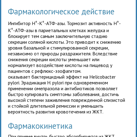
Фармакологическое действие
+
+
+
Ингибитор H
-K
-АТФ-азы. Тормозит активность H
-
+
K
-АТФ-азы в париетальных клетках желудка и
блокирует тем самым заключительную стадию
секреции соляной кислоты. Это приводит к снижению
уровня базальной и стимулированной секреции,
независимо от природы раздражителя. Вследствие
снижения секреции кислоты уменьшает или
нормализует воздействие кислоты на пищевод у
пациентов с рефлюкс-эзофагитом.
оказывает бактерицидный эффект на Helicobacter
pylori. Эрадикация H. pylori при одновременном
применении омепразола и антибиотиков позволяет
быстро купировать симптомы заболевания, достичь
высокой степени заживления поврежденной слизистой
и стойкой длительной ремиссии и уменьшить
вероятность развития кровотечения из ЖКТ.
Фармакокинетика
При приеме внутрь быстро абсорбируется из ЖКТ.