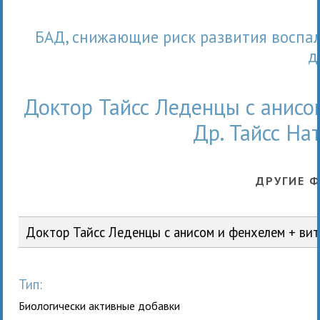
БАД, снижающие риск развития воспалительных процессов и заболеваний органов
д
Доктор Тайсс Леденцы с анисо
Др. Тайсс На
ДРУГИЕ 
Доктор Тайсс Леденцы с анисом и фенхелем + вит
Тип:
Биологически активные добавки