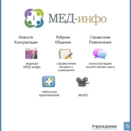
Новости
Рубрики
Справочник
Консультации
Общение
Развлечения
журнал
справочник
консультации
МЕД-инфо
лекарств и
задайте вопрос врачу
учреждений
мобильные
приложения
ВИДЕО
Учреждения
Ле