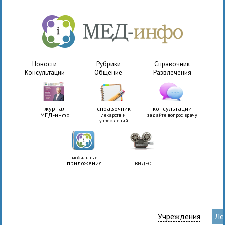
Новости
Рубрики
Справочник
Консультации
Общение
Развлечения
журнал
справочник
консультации
МЕД-инфо
лекарств и
задайте вопрос врачу
учреждений
мобильные
приложения
ВИДЕО
Учреждения
Ле