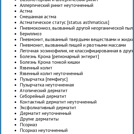
Аллергический ринит неуточненный
Астма
Смешанная астма
Астматическое статус [status asthmaticus]
Пневмокониоз, вызванный другой неорганической пыл
Бериллиоз
Пневмонит, вызванный твердыми веществами и жидк
Пневмонит, вызванный пищей и рвотными массами
Легочная эозинофилия, не классифицированная в друг
Болезнь Крона [регионарный энтерит]
Болезнь Крона тонкой кишки
Язвенный колит
Язвенный колит неуточненный
Пузырчатка [пемфигус]
Пузырчатка неуточненная
Атопический дерматит
Себорейный дерматит
Контактный дерматит неуточненный
Эксфолиативный дерматит
Дерматит неуточненный
Другие дерматиты
Псориаз
Псориаз неуточненный