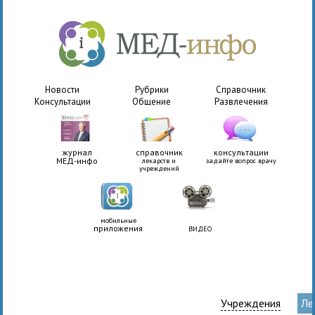
Новости
Рубрики
Справочник
Консультации
Общение
Развлечения
журнал
справочник
консультации
МЕД-инфо
лекарств и
задайте вопрос врачу
учреждений
мобильные
приложения
ВИДЕО
Учреждения
Ле