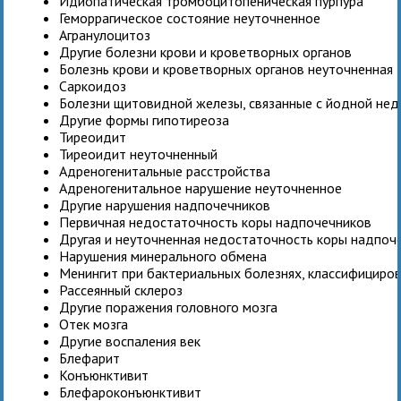
Идиопатическая тромбоцитопеническая пурпура
Геморрагическое состояние неуточненное
Агранулоцитоз
Другие болезни крови и кроветворных органов
Болезнь крови и кроветворных органов неуточненная
Саркоидоз
Болезни щитовидной железы, связанные с йодной нед
Другие формы гипотиреоза
Тиреоидит
Тиреоидит неуточненный
Адреногенитальные расстройства
Адреногенитальное нарушение неуточненное
Другие нарушения надпочечников
Первичная недостаточность коры надпочечников
Другая и неуточненная недостаточность коры надпоч
Нарушения минерального обмена
Менингит при бактериальных болезнях, классифициров
Рассеянный склероз
Другие поражения головного мозга
Отек мозга
Другие воспаления век
Блефарит
Конъюнктивит
Блефароконъюнктивит