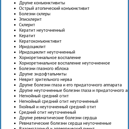
Другие конъюнктивиты
Острый атопический конъюнктивит
Болезни склеры
Эписклерит
Склерит
Кератит неуточненный
Кератит
Кератоконъюнктивит
Иридоциклит
Иридоциклит неуточненный
Хориоретинальное воспаление
Хориоретинальное воспаление неуточненное
Болезни глазного яблока
Другие эндофтальмиты
Неврит зрительного нерва
Другие болезни глаза и его придаточного аппарата
Другие неуточненные болезни глаза и придаточного а
Негнойный средний отит
Негнойный средний отит неуточненный
Гнойный и неуточненный средний отит
Средний отит неуточненный
Другие ревматические болезни сердца
Ревматические болезни сердца неуточненные
Вазомоторный и аллергический ринит