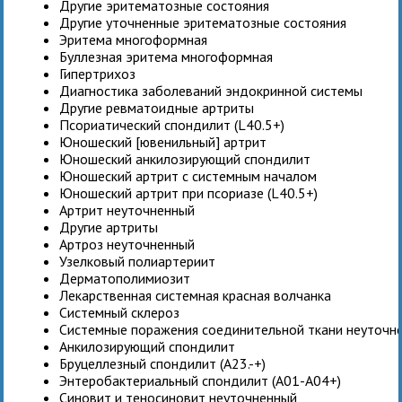
Другие эритематозные состояния
Другие уточненные эритематозные состояния
Эритема многоформная
Буллезная эритема многоформная
Гипертрихоз
Диагностика заболеваний эндокринной системы
Другие ревматоидные артриты
Псориатический спондилит (L40.5+)
Юношеский [ювенильный] артрит
Юношеский анкилозирующий спондилит
Юношеский артрит с системным началом
Юношеский артрит при псориазе (L40.5+)
Артрит неуточненный
Другие артриты
Артроз неуточненный
Узелковый полиартериит
Дерматополимиозит
Лекарственная системная красная волчанка
Системный склероз
Системные поражения соединительной ткани неуточн
Анкилозирующий спондилит
Бруцеллезный спондилит (A23.-+)
Энтеробактериальный спондилит (A01-A04+)
Синовит и теносиновит неуточненный