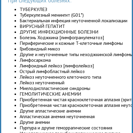
При следующих болезнях:
ТУБЕРКУЛЕЗ
Туберкулезный менингит (G01*)
Бактериальная инфекция неуточненной локализации
ВИРУСНЫЙ ГЕПАТИТ
ДРУГИЕ ИНФЕКЦИОННЫЕ БОЛЕЗНИ
Болезнь Ходжкина [лимфогранулематоз]
Периферические и кожные T-клеточные лимфомы
Грибовидный микоз
Другие и неуточненные типы неходжкинской лимфом
Лимфосаркома
Лимфоидный лейкоз [лимфолейкоз]
Острый лимфобластный лейкоз
Лейкоз неуточненного клеточного типа
Лейкоз неуточненный
Миелодиспластические синдромы
ГЕМОЛИТИЧЕСКИЕ АНЕМИИ
Приобретенная чистая красноклеточная аплазия (эрит
Приобретенная чистая красноклеточная аплазия неут
Другие апластические анемии
Апластическая анемия неуточненная
Другие анемии
Пурпура и другие геморрагические состояния