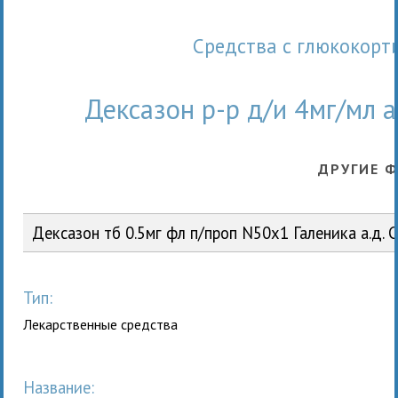
Средства с глюкокор
Дексазон р-р д/и 4мг/мл 
ДРУГИЕ 
Дексазон тб 0.5мг фл п/проп N50x1 Галеника а.д. 
Тип:
Лекарственные средства
Название: