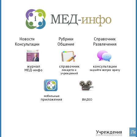
Новости
Рубрики
Справочник
Консультации
Общение
Развлечения
журнал
справочник
консультации
МЕД-инфо
лекарств и
задайте вопрос врачу
учреждений
мобильные
приложения
ВИДЕО
Учреждения
Ле