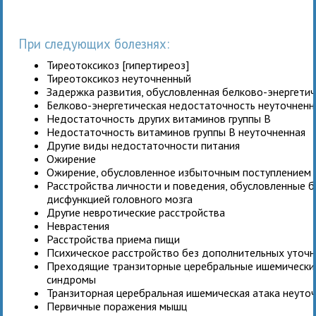
При следующих болезнях:
Тиреотоксикоз [гипертиреоз]
Тиреотоксикоз неуточненный
Задержка развития, обусловленная белково-энергети
Белково-энергетическая недостаточность неуточненн
Недостаточность других витаминов группы B
Недостаточность витаминов группы B неуточненная
Другие виды недостаточности питания
Ожирение
Ожирение, обусловленное избыточным поступлением э
Расстройства личности и поведения, обусловленные 
дисфункцией головного мозга
Другие невротические расстройства
Неврастения
Расстройства приема пищи
Психическое расстройство без дополнительных уточ
Преходящие транзиторные церебральные ишемические
синдромы
Транзиторная церебральная ишемическая атака неуто
Первичные поражения мышц