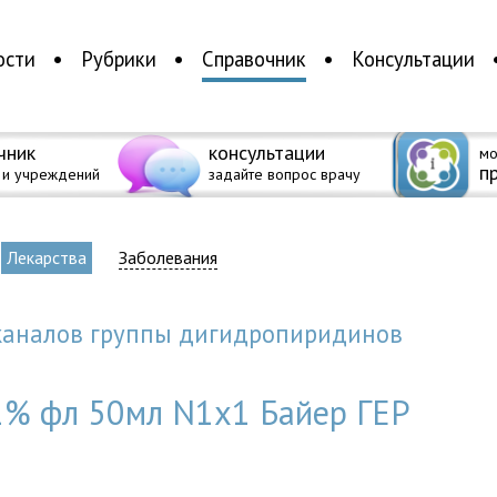
ости
Рубрики
Справочник
Консультации
чник
консультации
мо
п
 и учреждений
задайте вопрос врачу
Лекарства
Заболевания
 каналов группы дигидропиридинов
01% фл 50мл N1x1 Байер ГЕР