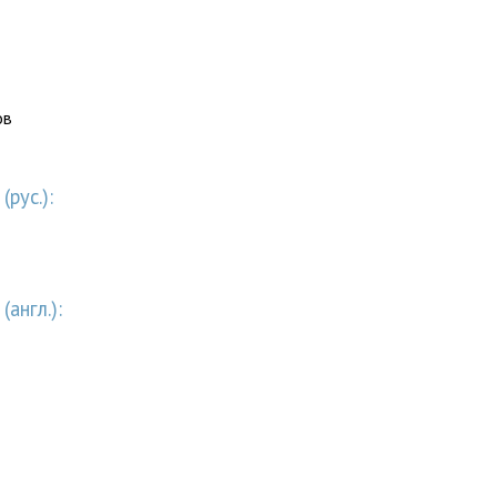
ов
рус.):
англ.):