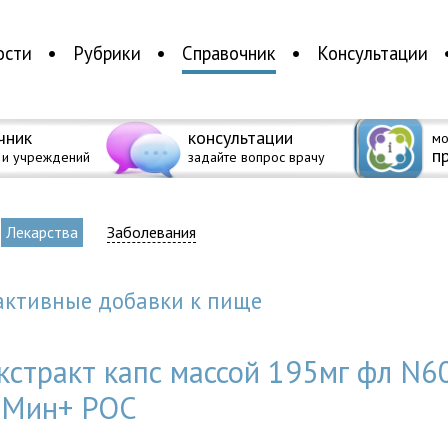
ости
Рубрики
Справочник
Консультации
чник
консультации
мо
п
 и учреждений
задайте вопрос врачу
Лекарства
Заболевания
 активные добавки к пище
кстракт капс массой 195мг фл N6
-Мин+ РОС