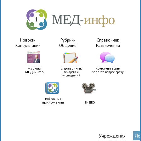
Новости
Рубрики
Справочник
Консультации
Общение
Развлечения
журнал
справочник
консультации
МЕД-инфо
лекарств и
задайте вопрос врачу
учреждений
мобильные
приложения
ВИДЕО
Учреждения
Ле