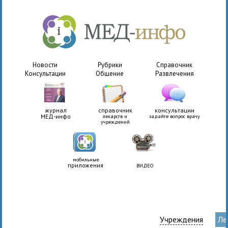
Новости
Рубрики
Справочник
Консультации
Общение
Развлечения
журнал
справочник
консультации
МЕД-инфо
лекарств и
задайте вопрос врачу
учреждений
мобильные
приложения
ВИДЕО
Учреждения
Ле