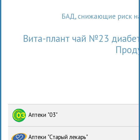
БАД, снижающие риск 
Вита-плант чай №23 диабет
Проду
Аптеки "03"
Аптеки "Старый лекарь"