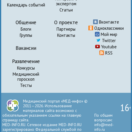
экспертом
Календарь событий
Статьи
Общение
О проекте
Вконтакте
Одноклассники
Блоги
Партнеры
Мой мир
Группы
Контакты
Twitter
Youtube
Вакансии
RSS
Развлечение
Конкурсы
Медицинский
гороскоп
Тесты
Медицинский портал «МЕД-инфо» ©
16
2011—2026. Использование
материалов сайта возможно с
обязательным указанием ссылки на главную
По общим
страницу сайта.
вопросам:
MED-INFO.RU. Сетевое издание MED-INFO.RU
info@med-
зарегистрировано Федеральной службой по
info.ru