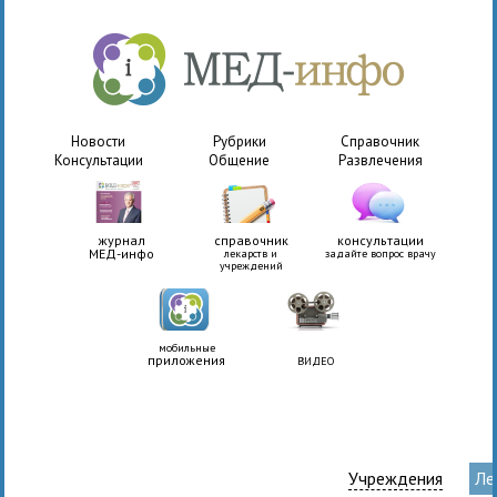
Новости
Рубрики
Справочник
Консультации
Общение
Развлечения
журнал
справочник
консультации
МЕД-инфо
лекарств и
задайте вопрос врачу
учреждений
мобильные
приложения
ВИДЕО
Учреждения
Ле