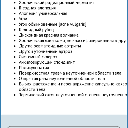
Хронический радиационный дерматит
Гнездная алопеция
Алопеция универсальная
Угри
Угри обыкновенные [acne vulgaris]
Келоидный рубец
Дискоидная красная волчанка
Хроническая язва кожи, не классифицированная в друг
Другие ревматоидные артриты
Другой уточненный артроз
Системный склероз
Анкилозирующий спондилит
Радикулопатия
Поверхностная травма неуточненной области тела
Открытая рана неуточненной области тела
Вывих, растяжение и перенапряжение капсульно-связо
области тела
Термический ожог неуточненной степени неуточненно