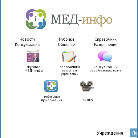
Новости
Рубрики
Справочник
Консультации
Общение
Развлечения
журнал
справочник
консультации
МЕД-инфо
лекарств и
задайте вопрос врачу
учреждений
мобильные
приложения
ВИДЕО
Учреждения
Ле