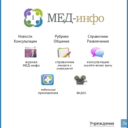
Новости
Рубрики
Справочник
Консультации
Общение
Развлечения
журнал
справочник
консультации
МЕД-инфо
лекарств и
задайте вопрос врачу
учреждений
мобильные
приложения
ВИДЕО
Учреждения
Ле