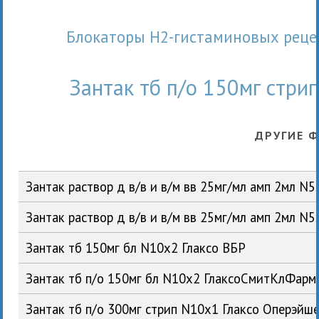
Блокаторы Н2-гистаминовых реце
Зантак тб п/о 150мг стри
ДРУГИЕ 
Зантак раствор д в/в и в/м вв 25мг/мл амп 2мл 
Зантак раствор д в/в и в/м вв 25мг/мл амп 2мл 
Зантак тб 150мг бл N10x2 Глаксо ВБР
Зантак тб п/о 150мг бл N10x2 ГлаксоСмитКлФар
Зантак тб п/о 300мг стрип N10x1 Глаксо Оперэйш