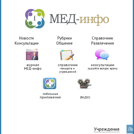
Новости
Рубрики
Справочник
Консультации
Общение
Развлечения
журнал
справочник
консультации
МЕД-инфо
лекарств и
задайте вопрос врачу
учреждений
мобильные
приложения
ВИДЕО
Учреждения
Ле