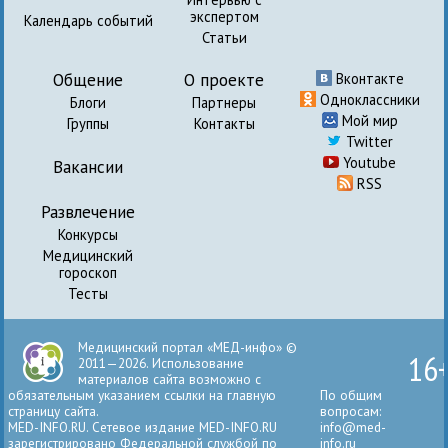
экспертом
Календарь событий
Статьи
Общение
О проекте
Вконтакте
Одноклассники
Блоги
Партнеры
Мой мир
Группы
Контакты
Twitter
Youtube
Вакансии
RSS
Развлечение
Конкурсы
Медицинский
гороскоп
Тесты
Медицинский портал «МЕД-инфо» ©
16
2011—2026. Использование
материалов сайта возможно с
обязательным указанием ссылки на главную
По общим
страницу сайта.
вопросам:
MED-INFO.RU. Сетевое издание MED-INFO.RU
info@med-
зарегистрировано Федеральной службой по
info.ru