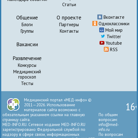
Статьи
Общение
О проекте
Вконтакте
Одноклассники
Блоги
Партнеры
Мой мир
Группы
Контакты
Twitter
Youtube
Вакансии
RSS
Развлечение
Конкурсы
Медицинский
гороскоп
Тесты
Медицинский портал «МЕД-инфо» ©
16
2011—2026. Использование
материалов сайта возможно с
обязательным указанием ссылки на главную
По общим
страницу сайта.
вопросам:
MED-INFO.RU. Сетевое издание MED-INFO.RU
info@med-
зарегистрировано Федеральной службой по
info.ru
надзору в сфере связи, информационных
По вопросам