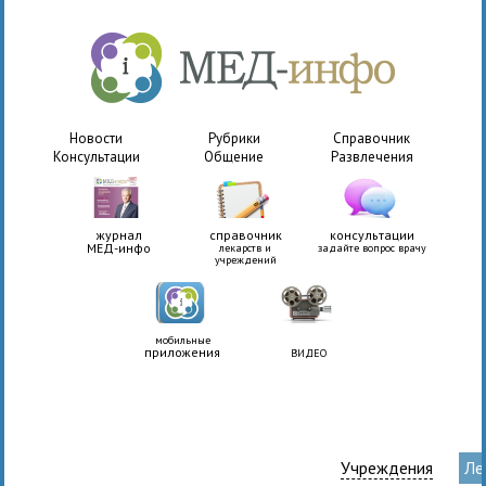
Новости
Рубрики
Справочник
Консультации
Общение
Развлечения
журнал
справочник
консультации
МЕД-инфо
лекарств и
задайте вопрос врачу
учреждений
мобильные
приложения
ВИДЕО
Учреждения
Ле