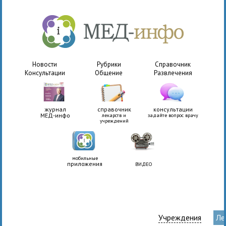
Новости
Рубрики
Справочник
Консультации
Общение
Развлечения
журнал
справочник
консультации
МЕД-инфо
лекарств и
задайте вопрос врачу
учреждений
мобильные
приложения
ВИДЕО
Учреждения
Ле