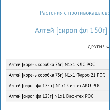
Растения с противокашле
Алтей [сироп фл 150г
ДРУГИЕ 
Алтей [корень коробка 75г] N1x1 КЛС РОС
Алтей [корень коробка 75г] N1x1 Фарос-21 РОС
Алтей [сироп фл 125 г] N1x1 Синтез АКО РОС
Алтей [сироп фл 125г] N1x1 Вифитех РОС