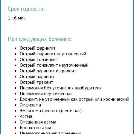
Срок годности:
1 г.6 мес.
При следующих болезнях:
Острый фарингит
Острый фарингит неуточненный
Острый тонзиллит
Острый тонзиллит неуточненный
Острый ларингит и трахеит
Острый ларингит
Острый трахеит
Пневмония без уточнения возбудителя
Пневмония неуточненная
Бронхит, не уточненный как острый или хронический
Эмфизема
Эмфизема (легкого) (легочная):
Астма
Смешанная астма
Бронхоэктазия
Пневмокониоз неуточненный