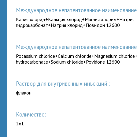
Международное непатентованное наименование (
Калия хлорид+Кальция хлорид+Магния хлорид+Натрия
гидрокарбонат+Натрия хлорид+Повидон 12600
Международное непатентованное наименование (
Potassium chloride+Calcium chloride+Magnesium chloride
hydrocarbonate+Sodium chloride+Povidone 12600
раствор для внутривенных инъекций :
флакон
Количество:
1x1