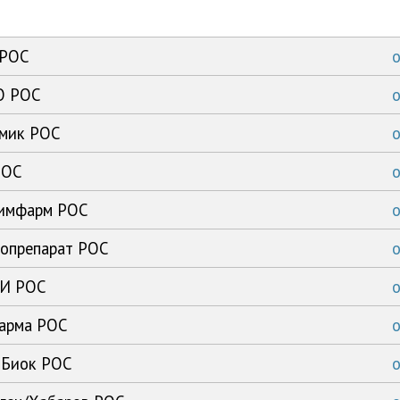
 РОС
КО РОС
имик РОС
РОС
химфарм РОС
нопрепарат РОС
ПИ РОС
фарма РОС
-Биок РОС