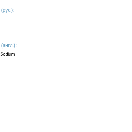
рус.):
англ.):
+Sodium