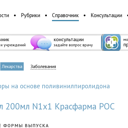
ости
Рубрики
Справочник
Консультации
чник
консультации
мо
п
 и учреждений
задайте вопрос врачу
Лекарства
Заболевания
оры на основе поливинилпиролидона
 фл 200мл N1x1 Красфарма РОС
Е ФОРМЫ ВЫПУСКА