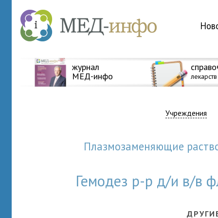
Нов
журнал
справо
МЕД-инфо
лекарств
Учреждения
Плазмозаменяющие раств
Гемодез р-р д/и в/в
ДРУГИ