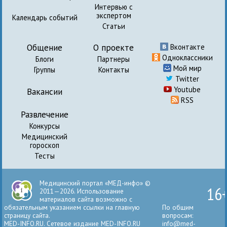
Интервью с
экспертом
Календарь событий
Статьи
Общение
О проекте
Вконтакте
Одноклассники
Блоги
Партнеры
Мой мир
Группы
Контакты
Twitter
Youtube
Вакансии
RSS
Развлечение
Конкурсы
Медицинский
гороскоп
Тесты
Медицинский портал «МЕД-инфо» ©
16
2011—2026. Использование
материалов сайта возможно с
обязательным указанием ссылки на главную
По общим
страницу сайта.
вопросам:
MED-INFO.RU. Сетевое издание MED-INFO.RU
info@med-