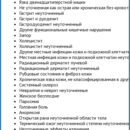
Язва двенадцатиперстной кишки
Не уточненная как острая или хроническая без крово
Гастрит неуточненный
Гастрит и дуоденит
Гастродуоденит неуточненный
Другие функциональные кишечные нарушения
Запор
Холецистит
Холецистит неуточненный
Другие местные инфекции кожи и подкожной клетчатк
Местная инфекция кожи и подкожной клетчатки неуто
Радиационный дерматит лучевой
Радиационный дерматит неуточненный
Рубцовые состояния и фиброз кожи
Хроническая язва кожи, не классифицированная в друг
Системный склероз
Невралгия и неврит неуточненные
Женское бесплодие
Паросмия
Головная боль
Анорексия
Открытая рана неуточненной области тела
Термический ожог неуточненной степени неуточненно
Неуточненные эффекты излучения