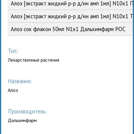
Алоэ [экстракт жидкий р-р д/ин амп 1мл] N10x1
Алоэ [экстракт жидкий р-р д/ин амп 1мл] N10x1 
Алоэ сок флакон 50мл N1x1 Дальхимфарм РОС
Тип:
Лекарственные растения
Название:
Алоэ
Производитель:
Дальхимфарм