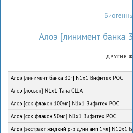
Биогенн
Алоэ [линимент банка 
ДРУГИЕ 
Алоэ [линимент банка 30г] N1x1 Вифитех РОС
Алоэ [лосьон] N1x1 Тана США
Алоэ [сок флакон 100мл] N1x1 Вифитех РОС
Алоэ [сок флакон 50мл] N1x1 Вифитех РОС
Алоэ [экстракт жидкий р-р д/ин амп 1мл] N10x1