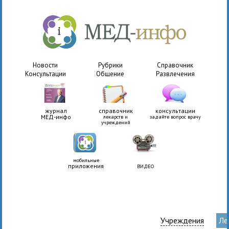
Новости
Рубрики
Справочник
Консультации
Общение
Развлечения
журнал
справочник
консультации
МЕД-инфо
лекарств и
задайте вопрос врачу
учреждений
мобильные
приложения
ВИДЕО
Учреждения
Ле