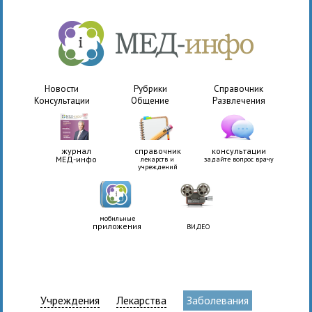
Новости
Рубрики
Справочник
Консультации
Общение
Развлечения
журнал
справочник
консультации
МЕД-инфо
лекарств и
задайте вопрос врачу
учреждений
мобильные
приложения
ВИДЕО
Учреждения
Лекарства
Заболевания