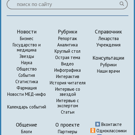
Новости
Рубрики
Справочник
Бизнес
Репортаж
Лекарства
Государство и
Аналитика
Учреждения
медицина
Круглый стол
Звезды
Консультации
Острая тема
Наука
Видео
Рубрики
Общество
Инфографика
Наши врачи
События
Интерактив
Статистика
История читателя
Фармация
Интервью со
Новости МЕД-инфо
звездой
Интервью с
экспертом
Календарь событий
Статьи
Общение
О проекте
Вконтакте
Одноклассники
Блоги
Партнеры