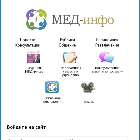
Новости
Рубрики
Справочник
Консультации
Общение
Развлечения
журнал
справочник
консультации
МЕД-инфо
лекарств и
задайте вопрос врачу
учреждений
мобильные
приложения
ВИДЕО
Войдите на сайт