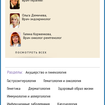
Врач-терапевт
Ольга Демичева,
Врач-эндокринолог
Галина Корженкова,
Врач онколог-рентгенолог
ПОСМОТРЕТЬ ВСЕХ
Разделы:
акушерство и гинекология
гастроэнтерология
гематология и онкология
генетика
дерматология
здоровый образ жизни
иммунология и аллергология
инфекционные заболевания
кардиология