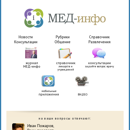
Новости
Рубрики
Справочник
Консультации
Общение
Развлечения
журнал
справочник
консультации
МЕД-инфо
лекарств и
задайте вопрос врачу
учреждений
мобильные
приложения
ВИДЕО
на ваши вопросы отвечают:
Иван Пожаров,