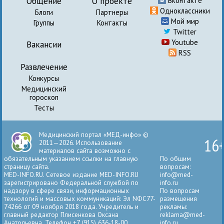
Общение
О проекте
Вконтакте
Одноклассники
Блоги
Партнеры
Мой мир
Группы
Контакты
Twitter
Youtube
Вакансии
RSS
Развлечение
Конкурсы
Медицинский
гороскоп
Тесты
Медицинский портал «МЕД-инфо» ©
16
2011—2026. Использование
материалов сайта возможно с
обязательным указанием ссылки на главную
По общим
страницу сайта.
вопросам:
MED-INFO.RU. Сетевое издание MED-INFO.RU
info@med-
зарегистрировано Федеральной службой по
info.ru
надзору в сфере связи, информационных
По вопросам
технологий и массовых коммуникаций: Эл NФС77-
размещения
74266 от 09 ноября 2018 года. Учредитель и
рекламы:
главный редактор Плисенкова Оксана
reklama@med-
Анатольевна. Телефон +7 (915) 636-18-00.
info.ru