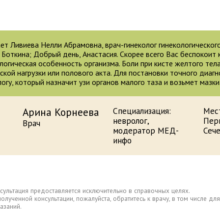
ет Ливиева Нелли Абрамовна, врач-гинеколог гинекологическо
П. Боткина; Добрый день, Анастасия. Скорее всего Вас беспокоит
логическая особенность организма. Боли при кисте желтого тел
ской нагрузки или полового акта. Для постановки точного диагн
логу, который назначит узи органов малого таза и возьмет мазки
Арина Корнеева
Специализация:
Мес
невролог,
Пер
Врач
модератор МЕД-
Сеч
инфо
сультация предоставляется исключительно в справочных целях.
полученной консультации, пожалуйста, обратитесь к врачу, в том числе 
азаний.