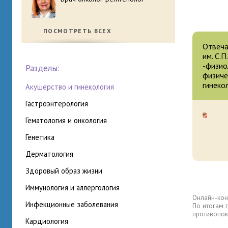
ПОСМОТРЕТЬ ВСЕХ
Отвеча
им. С.
-физио
Разделы:
физиче
гинеко
акушерство и гинекология
гастроэнтерология
гематология и онкология
генетика
дерматология
здоровый образ жизни
иммунология и аллергология
Онлайн-кон
инфекционные заболевания
По итогам 
противопок
кардиология