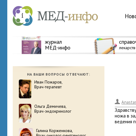
Нов
журнал
справо
МЕД-инфо
лекарств
НА ВАШИ ВОПРОСЫ ОТВЕЧАЮТ:
Иван Пожаров,
Врач-терапевт
.
Anasta
Ольга Демичева,
Здравству
Врач-эндокринолог
ножа в за
ведения п
Галина Корженкова,
Врач онколог-рентгенолог