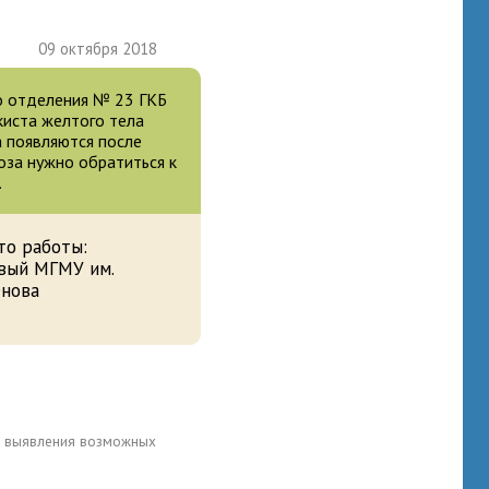
09 октября 2018
го отделения № 23 ГКБ
 киста желтого тела
а появляются после
оза нужно обратиться к
.
то работы:
вый МГМУ им.
енова
для выявления возможных