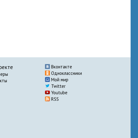
оекте
Вконтакте
Одноклассники
неры
Мой мир
акты
Twitter
Youtube
RSS