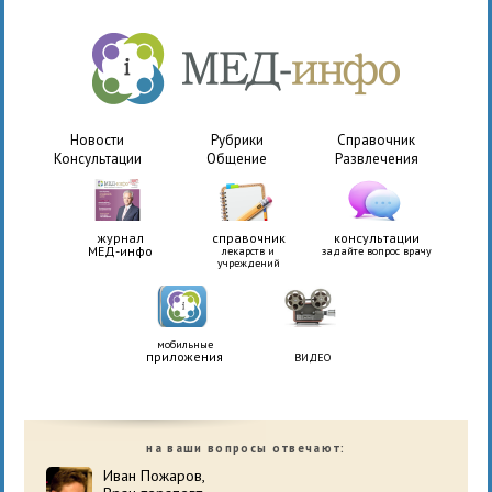
Новости
Рубрики
Справочник
Консультации
Общение
Развлечения
журнал
справочник
консультации
МЕД-инфо
лекарств и
задайте вопрос врачу
учреждений
мобильные
приложения
ВИДЕО
на ваши вопросы отвечают:
Иван Пожаров,