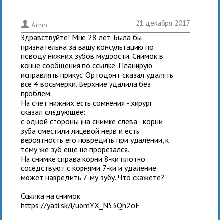
21 декабря 2017
.
Acno
Здравствуйте! Мне 28 лет. Была бы
признательна за вашу консультацию по
поводу нижних зубов мудрости. Снимок в
конце сообщения по ссылке. Планирую
исправлять прикус. Ортодонт сказал удалять
все 4 восьмерки. Верхние удалила без
проблем.
На счет нижних есть сомнения - хирург
сказал следующее:
с одной стороны (на снимке слева - корни
зуба сместили лицевой нерв и есть
вероятность его повредить при удалении, к
тому же зуб еще не прорезался.
На снимке справа корни 8-ки плотно
соседствуют с корнями 7-ки и удаление
может навредить 7-му зубу. Что скажете?
Ссылка на снимок
https://yadi.sk/i/uomYX_N53Qh2oE