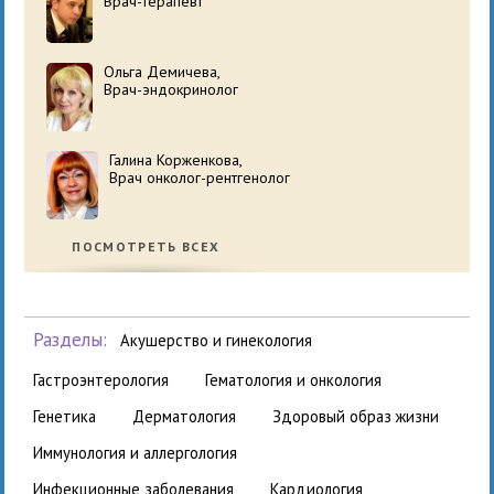
Врач-терапевт
Ольга Демичева,
Врач-эндокринолог
Галина Корженкова,
Врач онколог-рентгенолог
ПОСМОТРЕТЬ ВСЕХ
Разделы:
акушерство и гинекология
гастроэнтерология
гематология и онкология
генетика
дерматология
здоровый образ жизни
иммунология и аллергология
инфекционные заболевания
кардиология